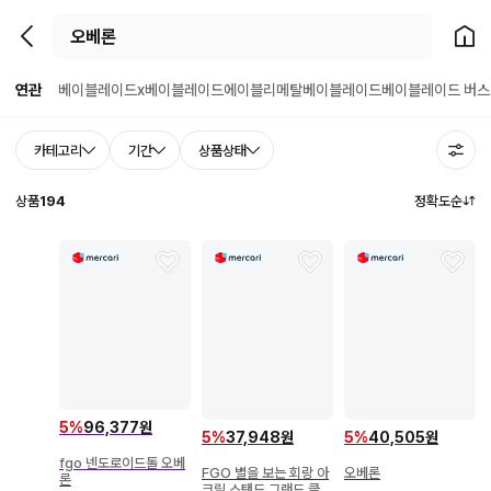
뒤로가기
홈으
연관
베이블레이드x
베이블레이드
에이블리
메탈베이블레이드
베이블레이드 버스
카테고리
기간
상품상태
상품
194
정확도순
5
%
96,377원
5
%
37,948원
5
%
40,505원
fgo 넨도로이드돌 오베
FGO 별을 보는 회랑 아
오베론
론
크릴 스탠드 그랜드 클래