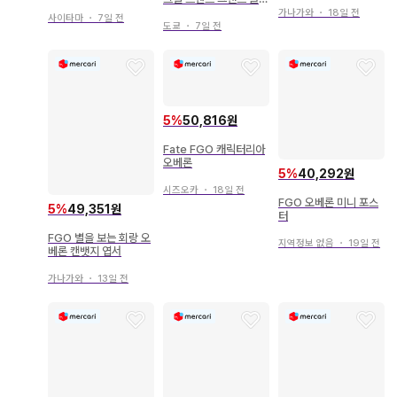
스 오베론
가나가와
・
18일 전
사이타마
・
7일 전
도쿄
・
7일 전
5
%
50,816원
Fate FGO 캐릭터리아
오베론
5
%
40,292원
시즈오카
・
18일 전
FGO 오베론 미니 포스
5
%
49,351원
터
FGO 별을 보는 회랑 오
지역정보 없음
・
19일 전
베론 캔뱃지 엽서
가나가와
・
13일 전