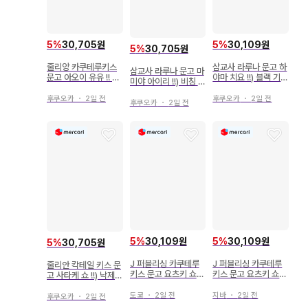
5
%
30,109원
5
%
30,705원
5
%
30,705원
삼교사 라루나 문고 하
줄리앙 카쿠테루키스
삼교사 라루나 문고 마
야마 치요 !!) 블랙 기사
문고 아오이 유유 !! 파
미야 아이리 !!) 비칭 오
변경백과 버려진 오메
랑의 왕과 깊은 사랑의
메가와 요토기노 기사
가
오메가 비
후쿠오카
・
2일 전
후쿠오카
・
2일 전
후쿠오카
・
2일 전
5
%
30,109원
5
%
30,109원
5
%
30,705원
J 퍼블리싱 카쿠테루
J 퍼블리싱 카쿠테루
줄리안 칵테일 키스 문
키스 문고 요츠키 쇼코
키스 문고 요츠키 쇼코
고 사타케 쇼 !!) 낙제
박스형 오메가는 총애
박스형 오메가는 총애
오메가와 한결같은 기
받는다
받는다
사의 애지중지 결혼
도쿄
・
2일 전
지바
・
2일 전
후쿠오카
・
2일 전