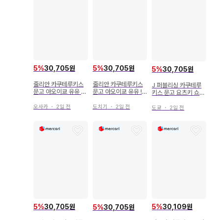
5
%
30,705원
5
%
30,705원
5
%
30,705원
줄리안 카쿠테루키스
줄리안 카쿠테루키스
J 퍼블리싱 카쿠테루
문고 아오이쿄 유유 파
문고 아오이쿄 유유 !!
키스 문고 요츠키 쇼코
랑의 왕과 깊은 사랑의
파랑의 왕과 깊은 사랑
!!) 고독한 오메가가 사
오메가 비
의 오메가 비
랑을 알기까지
오사카
・
2일 전
도치기
・
2일 전
도쿄
・
2일 전
5
%
30,109원
5
%
30,705원
5
%
30,705원