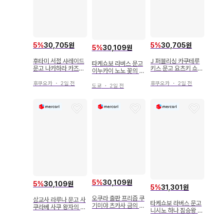
5
%
30,705원
5
%
30,705원
5
%
30,109원
J 퍼블리싱 카쿠테루
후타미 서점 샤레이드
타케쇼보 라버스 문고
키스 문고 요츠키 쇼코
문고 나카하라 카즈야
이누카이 노노 꽃의 왕
!!) 고독한 오메가가 사
알파 사관학교의 비밀
국 파란 장미의 알파와
랑을 알기까지
의 꽃 ~타락한 고독한
후쿠오카
・
2일 전
후쿠오카
・
2일 전
제비꽃의 오메가
도쿄
・
2일 전
오메가~
5
%
30,109원
5
%
30,109원
5
%
31,301원
오쿠라 출판 프리즘 쿠
삼교사 라루나 문고 사
타케쇼보 라버스 문고
기미야 츠카사 금의 호
쿠라베 사쿠 왕자의 정
니시노 하나 짐승왕 알
랑이는 오메가 왕자를
략혼 고귀한 오메가와
파와 애인 오메가의 밀