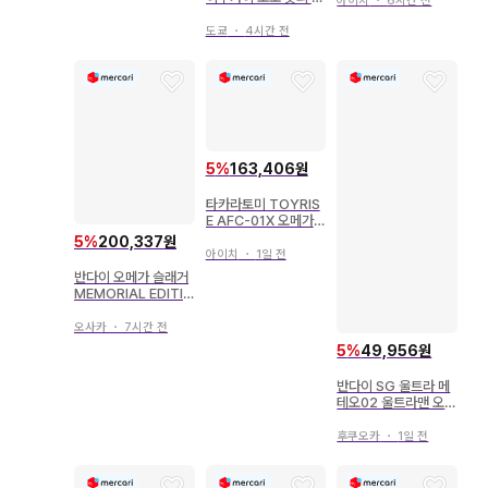
아이치
・
6시간 전
국 해바라기의 알파와
화이트 장미의 오메가
도쿄
・
4시간 전
5
%
163,406원
타카라토미 TOYRIS
E AFC-01X 오메가
레기오스 오메가
5
%
200,337원
아이치
・
1일 전
반다이 오메가 슬래거
MEMORIAL EDITIO
N
오사카
・
7시간 전
5
%
49,956원
반다이 SG 울트라 메
테오02 울트라맨 오메
가 1BOX 세트
후쿠오카
・
1일 전