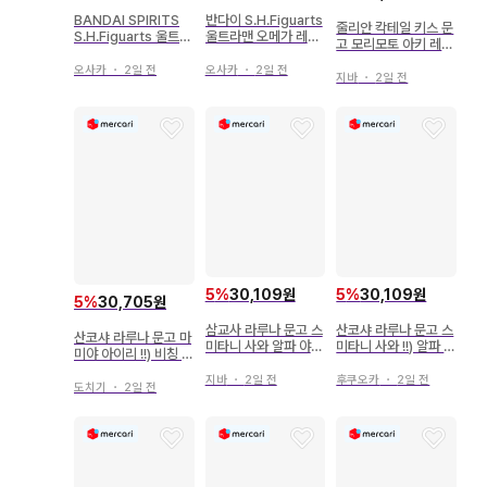
BANDAI SPIRITS
반다이 S.H.Figuarts
줄리안 칵테일 키스 문
S.H.Figuarts 울트라
울트라맨 오메가 레키
고 모리모토 아키 레어
맨 오메가
네스 아머
종 오메가의 우울
오사카
・
2일 전
오사카
・
2일 전
지바
・
2일 전
5
%
30,109원
5
%
30,109원
5
%
30,705원
삼교사 라루나 문고 스
산코샤 라루나 문고 스
산코샤 라루나 문고 마
미타니 사와 알파 야수
미타니 사와 !!) 알파 야
미야 아이리 !!) 비칭 오
왕자와 숙명의 오메가
수 왕자와 숙명의 오메
메가와 밤의 기사
가
지바
・
2일 전
후쿠오카
・
2일 전
도치기
・
2일 전