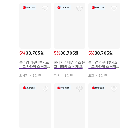
5
%
30,705원
5
%
30,705원
5
%
30,705원
줄리앙 카쿠테루키스
줄리안 칵테일 키스 문
줄리앙 카쿠테루키스
문고 사타케 쇼 낙제
고 사타케 쇼 낙제 오
문고 사타케 쇼 낙제
오메가와 한결같은 기
메가와 한결같은 기사
오메가와 한결같은 기
사의 애정 결혼
의 애지중지 결혼
사의 애지중지 결혼
오사카
・
2일 전
지바
・
2일 전
도쿄
・
2일 전