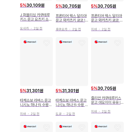
5
%
30,109원
5
%
30,705원
5
%
30,705원
J 퍼블리싱 카쿠테루
프론티어 웍스 달리아
프론티어 웍스 달리아
키스 문고 요츠키 쇼코
문고 와카츠키 쿄코 !!
문고 와카츠키 쿄코 순
박스형 오메가는 총애
순백 오메가에게 첫사
백 오메가에게 첫사랑
받는다
오사카
・
2일 전
랑 프로포즈
프로포즈
후쿠오카
・
2일 전
지바
・
2일 전
5
%
30,705원
5
%
31,301원
5
%
31,301원
줄리안 카쿠테루키스
타케쇼보 라버스 문고
타케쇼보 라버스 문고
문고 아오이이 유유 !!
니시노 하나 !!} 수왕
니시노 하나 !!) 수왕 알
파랑의 왕과 깊은 사랑
알파와 애인 오메가의
파와 애인 오메가의 밀
의 오메가 비
지바
・
2일 전
밀회 둥지 틀기
회 둥지 틀기
지바
・
2일 전
도쿄
・
2일 전