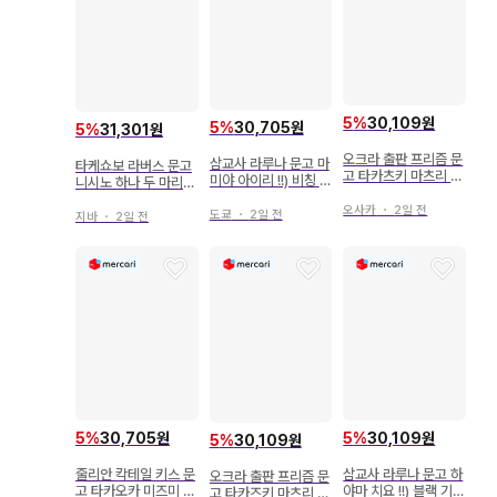
5
%
30,109원
5
%
30,705원
5
%
31,301원
오크라 출판 프리즘 문
삼교사 라루나 문고 마
타케쇼보 라버스 문고
고 타카츠키 마츠리 부
미야 아이리 !!) 비칭 오
니시노 하나 두 마리
서진 오메가는 내 거야
메가와 요토기노 기사
야수와 오메가 신부
오사카
・
2일 전
도쿄
・
2일 전
지바
・
2일 전
5
%
30,705원
5
%
30,109원
5
%
30,109원
줄리안 칵테일 키스 문
삼교사 라루나 문고 하
오크라 출판 프리즘 문
고 타카오카 미즈미 오
야마 치요 !!) 블랙 기사
고 타카즈키 마츠리 부