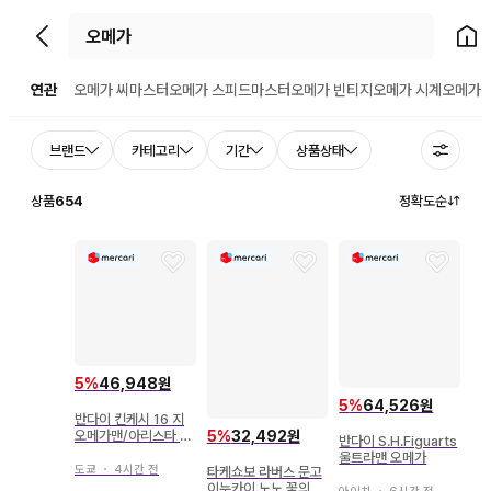
뒤로가기
홈으
연관
오메가 씨마스터
오메가 스피드마스터
오메가 빈티지
오메가 시계
오메가
브랜드
카테고리
기간
상품상태
상품
654
정확도순
5
%
46,948원
5
%
64,526원
반다이 킨케시 16 지
오메가맨/아리스타 풀
5
%
32,492원
반다이 S.H.Figuarts
컬러
울트라맨 오메가
도쿄
・
4시간 전
타케쇼보 라버스 문고
이누카이 노노 꽃의 왕