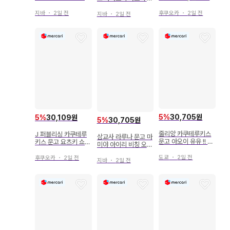
메가의 순정 코미코미
변경백과 버려진 오메
서진 오메가는 나의 것
SS 카드 포함
가
지바
・
2일 전
후쿠오카
・
2일 전
지바
・
2일 전
5
%
30,705원
5
%
30,109원
5
%
30,705원
줄리앙 카쿠테루키스
J 퍼블리싱 카쿠테루
삼교사 라루나 문고 마
문고 아오이 유유 !! 파
키스 문고 요츠키 쇼코
미야 아이리 비칭 오메
랑의 왕과 깊은 사랑의
!!) 박스형 오메가는 사
가와 요토기노 기사
오메가 비
랑받는다
도쿄
・
2일 전
후쿠오카
・
2일 전
지바
・
2일 전