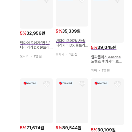
5
%
35,339원
5
%
32,956원
반다이 오메가/변신/
반다이 오메가/변신/
나리키리 DX 울트라
나리키리 DX 울트라
5
%
39,045원
메테오03 트라이가론
메테오02 최강의 슬러
아머 세트 01
오사카
・
1일 전
거 전사 세트 02
오사카
・
1일 전
알파폴리스 &arche
노벨즈 후카시마 츠즈
미 초심자 오메가는 집
착 알파의 팔 안에서
지바
・
1일 전
5
%
71,674원
5
%
89,544원
5
%
30,109원