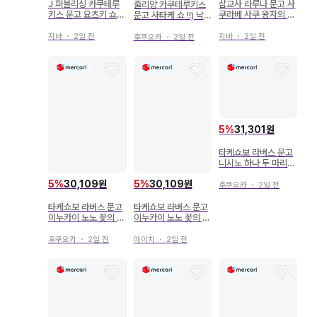
삼교사 라루나 문고 사
J 퍼블리싱 카쿠테루
줄리앙 카쿠테루키스
쿠라베 사쿠 왕자의 정
키스 문고 요츠키 쇼코
문고 사타케 쇼 !!) 낙제
략혼 고귀한 오메가와
고독한 오메가가 사랑
오메가와 한결같은 기
의형제 알파
을 알기까지
사의 애정 넘치는 결혼
지바
・
2일 전
지바
・
2일 전
후쿠오카
・
2일 전
5
%
31,301원
타케쇼보 라버스 문고
니시노 하나 두 마리
야수와 오메가 신부 최
5
%
30,109원
5
%
30,109원
초 한정 SS 첨부
후쿠오카
・
2일 전
타케쇼보 라버스 문고
타케쇼보 라버스 문고
이누카이 노노 꽃의 왕
이누카이 노노 꽃의 왕
국 파랑 장미의 알파와
국 파란 장미의 알파와
제비꽃의 오메가
제비꽃의 오메가
후쿠오카
・
2일 전
아이치
・
2일 전