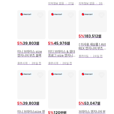
지역정보 없음
・
21일 전
지역정보 없음
・
26일 전
5
%
183,512원
5
%
39,803원
5
%
45,976원
[ 미사용 새상품 ] AVI
REX 엔지니어 부츠 A
미니 브라이스 size
미디 브라이스 & 원더
V2100 24.0cm
엔지니어 부츠 블랙
프로그 size 엔지니어
홋카이도
・
24일 전
부츠
후쿠시마
・
28일 전
후쿠시마
・
26일 전
5
%
39,803원
5
%
53,047원
미니 브라이스size 엔
브라이스 엔지니어 부
5
%
120만원