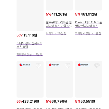
5
%
411,261원
5
%
481,912원
슬로우웨어 라이온 엔
Darich 다리치 트리플
지니어 부츠 가죽 사이
밑창 엔지니어 부츠
드 지퍼 남성용
이와테
・
28일 전
지역정보 없음
・
1달 전
5
%
113,116원
스터드 장식 엔지니어
부츠 블랙
지역정보 없음
・
1달 전
5
%
423,219원
5
%
69,796원
5
%
53,551원