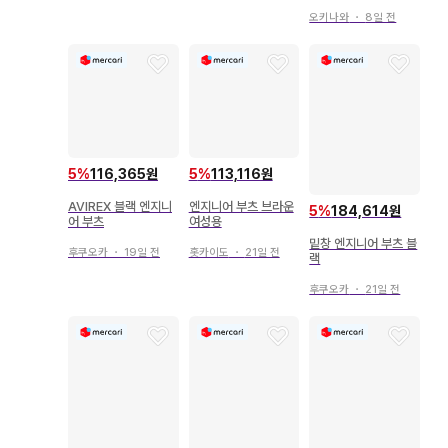
오키나와
・
8일 전
5
%
116,365원
5
%
113,116원
AVIREX 블랙 엔지니
엔지니어 부츠 브라운
5
%
184,614원
어 부츠
여성용
밑창 엔지니어 부츠 블
후쿠오카
・
19일 전
홋카이도
・
21일 전
랙
후쿠오카
・
21일 전