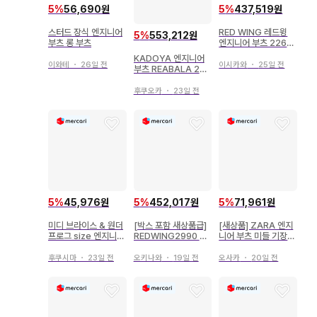
5
%
56,690원
5
%
437,519원
스터드 장식 엔지니어
RED WING 레드윙
5
%
553,212원
부츠 롱 부츠
엔지니어 부츠 2269
브라운 남성용
KADOYA 엔지니어
이와테
・
26일 전
이시카와
・
25일 전
부츠 REABALA 25.
5cm
후쿠오카
・
23일 전
5
%
45,976원
5
%
452,017원
5
%
71,961원
미디 브라이스 & 원더
[박스 포함 새상품급]
[새상품] ZARA 엔지
프로그 size 엔지니어
REDWING2990 레
니어 부츠 미들 기장
부츠
드윙 엔지니어 부츠 2
벨트 포함 37 (X-23)
3.5cm
후쿠시마
・
23일 전
오키나와
・
19일 전
오사카
・
20일 전