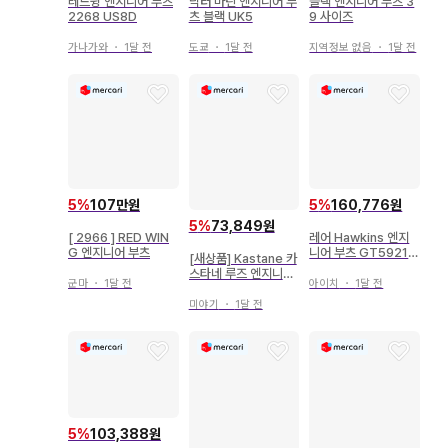
레드윙 엔지니어 부츠
닥터 마틴 엔지니어 부
블랙 엔지니어 부츠 3
2268 US8D
츠 블랙 UK5
9 사이즈
가나가와
・
1달 전
도쿄
・
1달 전
지역정보 없음
・
1달 전
5
%
107만원
5
%
160,776원
5
%
73,849원
[ 2966 ] RED WIN
레어 Hawkins 엔지
G 엔지니어 부츠
니어 부츠 GT5921 2
[새상품] Kastane 카
5.5 블랙
스타네 루즈 엔지니어
군마
・
1달 전
아이치
・
1달 전
부츠 페이크 스웨이드
미야기
・
1달 전
5
%
103,388원