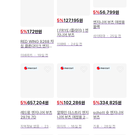
5
%
56,799원
5
%
127,195원
엔지니어 부츠 여성용
블랙
[ FRYE (플라이) ] 엔
5
%
172만원
지니어 부츠
사이타마
・
25일 전
RED WING 9268 차
이와테
・
24일 전
심 클론다이크 엔지니
어 부츠 블랙
이바라키
・
19일 전
5
%
657,204원
5
%
102,286원
5
%
334,825원
레드윙 엔지니어 부츠
알파인 더스트리 엔지
schott 숏 엔지니어
2976 7D
니어 부츠 여성용 23.
부츠
0cm
지역정보 없음
・
23일 전
아이치
・
18일 전
기후
・
28일 전