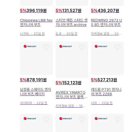
5
%
396,119원
5
%
131,527원
5
%
436,207원
Chippewa LIMI feu
스티브 매든 스터드 엔
REDWING 2972 U
엔지니어 부츠
지니어 부츠 archive
S 8D 엔지니어 부츠
니가타
・
20일 전
도쿄
・
20일 전
지역정보 없음
・
20일 전
5
%
878,191원
5
%
527,213원
5
%
152,123원
남성용 스웨이드 엔지
레드윙 PT91 엔지니
AVIREX YAMATO
니어 부츠 베이지
어 부츠 2268
엔지니어 부츠 블랙 2
7.5cm
사이타마
・
22일 전
나라
・
22일 전
지역정보 없음
・
18일 전