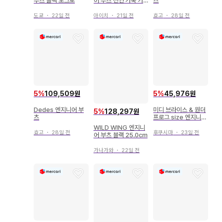
부츠 블랙 모크토
어 부츠 천연 가죽 가
츠
죽 바이커 블랙 26
도쿄
・
22일 전
아이치
・
21일 전
효고
・
28일 전
5
%
109,509원
5
%
45,976원
Dedes 엔지니어 부
미디 브라이스 & 원더
5
%
128,297원
츠
프로그 size 엔지니어
부츠
WILD WING 엔지니
효고
・
28일 전
후쿠시마
・
23일 전
어 부츠 블랙 25.0cm
가나가와
・
22일 전