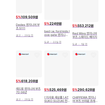
5
%
109,509원
5
%
224만원
Dedes 엔지니어 부
5
%
553,212원
츠 5111
bed j.w. ford kids l
Red Wing 엔지니어
ove gate 엔지니어
효고
・
29일 전
부츠 스웨이드 베이지
부츠
도쿄
・
22일 전
도쿄
・
1달 전
5
%
618,208원
레드윙 엔지니어 부츠
5
%
525,469원
5
%
290,628원
7D 06년
[ 미사용 새상품 ] AT
CHIPPEWA 엔지니
효고
・
28일 전
SUKO SUZUKI 천연
어 부츠 브라운 초레어
가죽 엔지니어 부츠
가격 인하