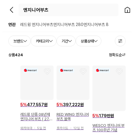
뒤로가기
홈으
연관
레드윙 엔지니어부츠
엔지니어부츠 280
엔지니어부츠 8
브랜드
카테고리
기간
상품상태
상품
424
정확도순
5
%
477,557원
5
%
397,222원
레드윙 단종 08년제
RED WING 엔지니어
5
%
179만원
엔지니어 부츠 [ 27.5
부츠 블랙
] 2970 USA제
WESCO 엔지니어 부
와카야마
・
5일 전
홋카이도
・
12일 전
츠 100주년 기념