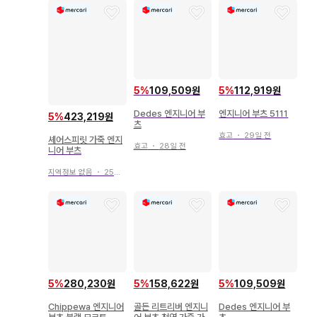
5
%
109,509원
5
%
112,919원
Dedes 엔지니어 부
엔지니어 부츠 5111
5
%
423,219원
츠
효고
・
29일 전
셰어스피릿 가죽 엔지
효고
・
28일 전
니어 부츠
지역정보 없음
・
25일 전
5
%
280,230원
5
%
158,622원
5
%
109,509원
Chippewa 엔지니어
골든 리트리버 엔지니
Dedes 엔지니어 부