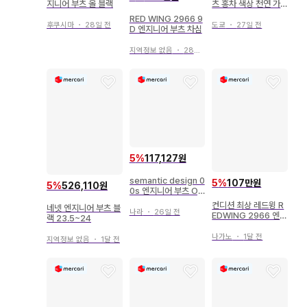
지니어 부츠 올 블랙
츠 홍차 색상 천연 가
죽 에이징 가공
RED WING 2966 9
후쿠시마
・
28일 전
도쿄
・
27일 전
D 엔지니어 부츠 차심
지역정보 없음
・
28일 전
5
%
117,127원
semantic design 0
5
%
107만원
5
%
526,110원
0s 엔지니어 부츠 Op
ium
컨디션 최상 레드윙 R
네넷 엔지니어 부츠 블
나라
・
26일 전
EDWING 2966 엔지
랙 23.5~24
니어 부츠
나가노
・
1달 전
지역정보 없음
・
1달 전