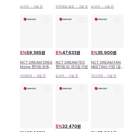
개봉 새상품 당일 발송
스탠드 스티커 폰 탭
개봉 새상품 당일 발송
오사카
・
4달 전
지역정보 없음
・
3달 전
오사카
・
4달 전
5
%
59,365원
5
%
47,633원
5
%
35,900원
NCT DREAM DREA
NCT DREAM 마크
NCT DREAM FAN
Mzine 팬미팅 트레이
팬미팅 ID 아크릴 키링
MEETING 키링 [글
딩 카드 세트
로벌샵 한정판 기프트]
사이타마
・
4달 전
오사카
・
5달 전
가나가와
・
5달 전
5
%
32,470원