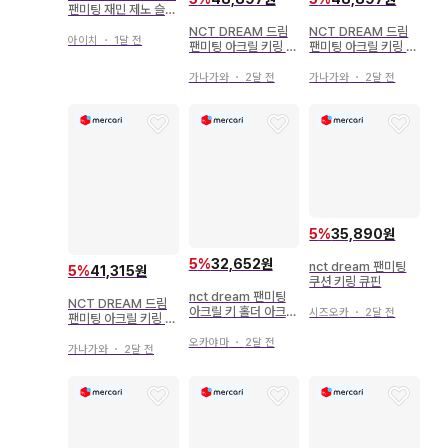
팬미팅 재민 제노 슬로
건 타월
NCT DREAM 드림
NCT DREAM 드림
아이치
・
1달 전
팬미팅 아크릴 키링 제
팬미팅 아크릴 키링 아
민
크키 제민
가나가와
・
2달 전
가나가와
・
2달 전
5
%
35,890원
5
%
32,652원
nct dream 팬미팅
5
%
41,315원
쿠션 키링 큐핀
nct dream 팬미팅
NCT DREAM 드림
아크릴 키 홀더 아크릴
시즈오카
・
2달 전
팬미팅 아크릴 키링 아
키링 마크
크키 제노
오카야마
・
2달 전
가나가와
・
2달 전