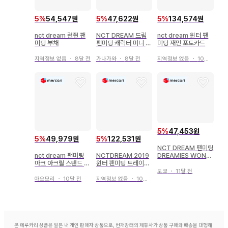
5
%
54,547원
5
%
47,622원
5
%
134,574원
nct dream 런쥔 팬
NCT DREAM 드림
nct dream 윈터 팬
미팅 부채
팬미팅 캐릭터 미니 클
미팅 재민 포토카드
로 클립 지성
지역정보 없음
・
8달 전
가나가와
・
8달 전
지역정보 없음
・
10달 전
5
%
47,453원
5
%
49,979원
5
%
122,531원
NCT DREAM 팬미팅
nct dream 팬미팅
NCTDREAM 2019
DREAMIES WOND
마크 아크릴 스탠드 아
윈터 팬미팅 트레이딩
ERLAND 냅색
크릴 키링 세트
카드 런쥔
도쿄
・
11달 전
아오모리
・
10달 전
지역정보 없음
・
10달 전
본 메루카리 상품은 일본 내 개인 판매자 상품으로, 번개장터의 제휴사가 상품 구매와 배송을 대행해