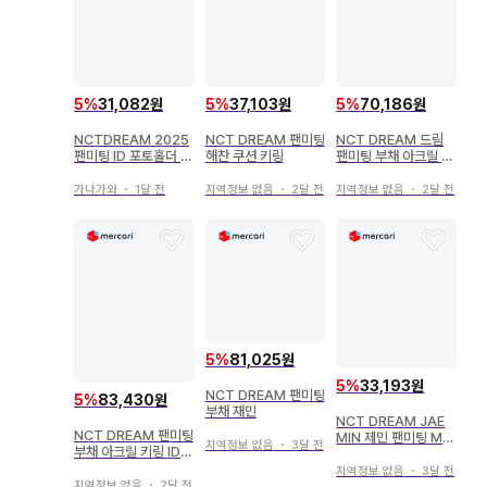
5
%
31,082원
5
%
37,103원
5
%
70,186원
NCTDREAM 2025
NCT DREAM 팬미팅
NCT DREAM 드림
팬미팅 ID 포토홀더 제
해찬 쿠션 키링
팬미팅 부채 아크릴 키
노
링 ID 사진 해찬
가나가와
・
1달 전
지역정보 없음
・
2달 전
지역정보 없음
・
2달 전
5
%
81,025원
5
%
33,193원
NCT DREAM 팬미팅
5
%
83,430원
부채 재민
NCT DREAM JAE
NCT DREAM 팬미팅
MIN 제민 팬미팅 MD
지역정보 없음
・
3달 전
부채 아크릴 키링 ID
쿠션 키링
포토 폰 탭 지성
지역정보 없음
・
3달 전
지역정보 없음
・
2달 전