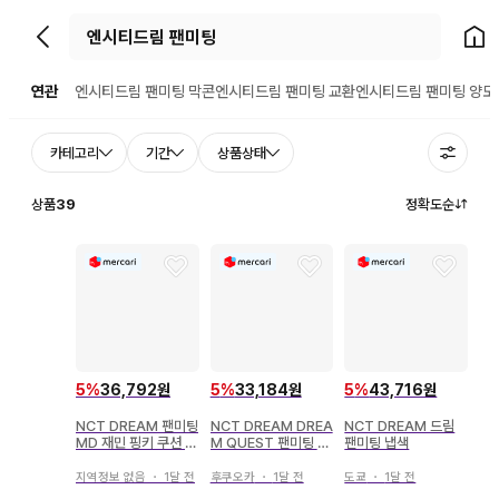
뒤로가기
홈으
연관
엔시티드림 팬미팅 막콘
엔시티드림 팬미팅 교환
엔시티드림 팬미팅 양도
카테고리
기간
상품상태
상품
39
정확도순
5
%
36,792원
5
%
33,184원
5
%
43,716원
NCT DREAM 팬미팅
NCT DREAM DREA
NCT DREAM 드림
MD 재민 핑키 쿠션 키
M QUEST 팬미팅 굿
팬미팅 냅색
링
즈 세트
지역정보 없음
・
1달 전
후쿠오카
・
1달 전
도쿄
・
1달 전