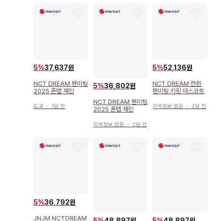
5
%
37,637원
5
%
52,136원
NCT DREAM 팬미팅
NCT DREAM 런쥔
5
%
36,802원
2025 폰탭 재민
팬미팅 키링 마스코트
NCT DREAM 팬미팅
도쿄
・
1달 전
지역정보 없음
・
2달 전
2025 폰탭 재민
지역정보 없음
・
2달 전
5
%
36,792원
JNJM NCTDREAM
5
%
48,897원
5
%
48,897원