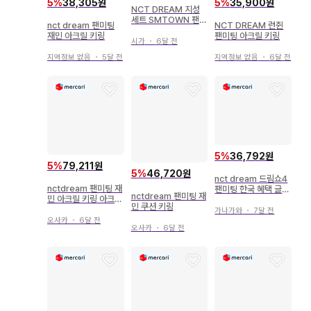
5
%
38,305원
5
%
35,900원
NCT DREAM 지성
세트 SMTOWN 팬미
nct dream 팬미팅
NCT DREAM 런쥔
팅 드림쇼3
재민 아크릴 키링
팬미팅 아크릴 키링
시가
・
6달 전
지역정보 없음
・
5달 전
지역정보 없음
・
6달 전
5
%
36,792원
5
%
79,211원
5
%
46,720원
nct dream 드림쇼4
nctdream 팬미팅 재
팬미팅 한국 혜택 글로
nctdream 팬미팅 재
민 아크릴 키링 아크릴
파 페이퍼백 세트
민 쿠션 키링
스탠드
가나가와
・
7달 전
오사카
・
6달 전
오사카
・
6달 전