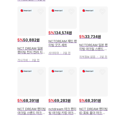
5
%
134,574원
5
%
33,734원
5
%
50,882원
NCTDREAM 재민 팬
NCTDREAM 일본 팬
미팅 굿즈 세트
NCT DREAM 일본
미팅 아크릴 스탠드 재
팬미팅 천지 천러 지성
민 일본 한정판
사이타마
・
3달 전
포토카드
지역정보 없음
・
3달 전
가나가와
・
3달 전
5
%
68,391원
5
%
69,283원
5
%
68,391원
NCT DREAM 팬미팅
nctdream 마크 팬미
NCT DREAM 팬미팅
아크릴 스탠드 마크 미
팅 아크릴 키링 아크릴
ID 포토 홀더 마크 미