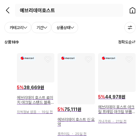
뒤로가기
홈으
카테고리
기간
상품상태
상품
189
정확도순
5
%
38,669원
5
%
44,978원
에브리데이 호스트 료이
치 아크릴 스탠드 블록
일괄
에브리데이 호스트 아크
5
%
75,111원
릴 프레임 아크릴 부품
지역정보 없음
・
19일 전
코이치
에브리데이 호스트 신 요
가나가와
・
21일 전
약
홋카이도
・
25일 전