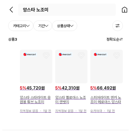
뒤로가기
홈으
카테고리
기간
상품상태
상품
3
정확도순
5
%
45,720원
5
%
42,310원
5
%
66,492원
앙스타 스타라이트 응
앙스타 멜로아스 노조
스피어라이트 엔카 노
원봉 튜브 노조미
미 캔뱃지
조미 메로아스 앙스타
지역정보 없음
・
1달 전
지역정보 없음
・
1달 전
오카야마
・
1달 전