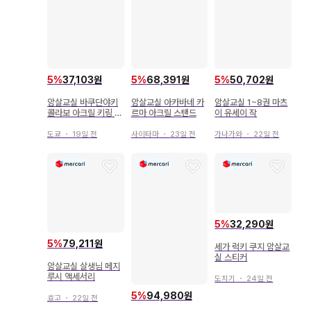
5
%
37,103원
5
%
68,391원
5
%
50,702원
암살교실 바쿠단야키
암살교실 아카바네 카
암살교실 1~8권 마츠
콜라보 아크릴 키링 아
르마 아크릴 스탠드
이 유세이 작
카바네 카르마
도쿄
・
19일 전
사이타마
・
23일 전
가나가와
・
22일 전
5
%
32,290원
5
%
79,211원
세가 럭키 쿠지 암살교
실 스티커
암살교실 살생님 메지
루시 액세서리
도치기
・
24일 전
5
%
94,980원
효고
・
22일 전