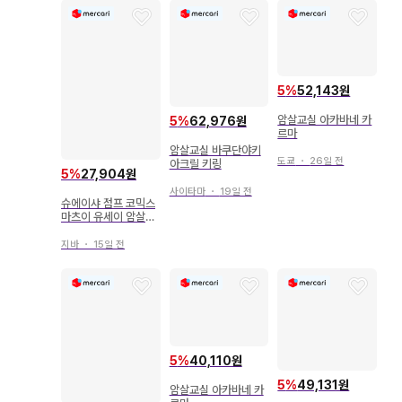
5
%
52,143원
암살교실 아카바네 카
5
%
62,976원
르마
암살교실 바쿠단야키
도쿄
・
26일 전
아크릴 키링
5
%
27,904원
사이타마
・
19일 전
슈에이샤 점프 코믹스
마츠이 유세이 암살교
실 17
지바
・
15일 전
5
%
40,110원
5
%
49,131원
암살교실 아카바네 카