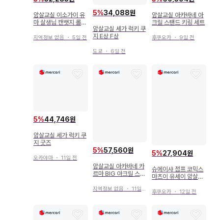
5
%
34,088원
암살교실 이소가이 유
암살교실 아카바네 아
마 살생님 캔뱃지 롤
크릴 스탠드 키링 세트
암살교실 세가 럭키 쿠
아이스
지 E상 F상
지역정보 없음
・
5일 전
후쿠오카
・
9일 전
도쿄
・
6일 전
5
%
44,746원
암살교실 세가 럭키 쿠
지 굿즈
5
%
57,560원
5
%
27,904원
오카야마
・
11일 전
암살교실 아카바네 카
슈에이샤 점프 코믹스
르마 BIG 아크릴 스탠
마츠이 유세이 암살교
드 가면무도회 메디코
실 19
스 아크릴 스탠드
지역정보 없음
・
11일 전
후쿠오카
・
12일 전