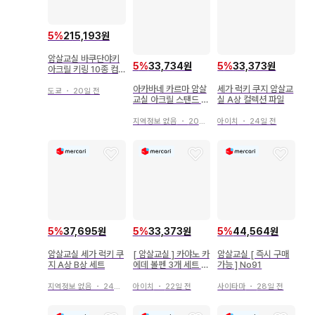
5
%
215,193원
암살교실 바쿠단야키
5
%
33,734원
5
%
33,373원
아크릴 키링 10종 컴
프 세트
아카바네 카르마 암살
세가 럭키 쿠지 암살교
도쿄
・
20일 전
교실 아크릴 스탠드 일
실 A상 컬렉션 파일
본 의류 기모노 특전
책갈피
지역정보 없음
・
20일 전
아이치
・
24일 전
5
%
37,695원
5
%
33,373원
5
%
44,564원
암살교실 세가 럭키 쿠
[ 암살교실 ] 카야노 카
암살교실 [ 즉시 구매
지 A상 B상 세트
에데 볼펜 3개 세트 [
가능 ] No91
가격 인하!! ]
지역정보 없음
・
24일 전
아이치
・
22일 전
사이타마
・
28일 전