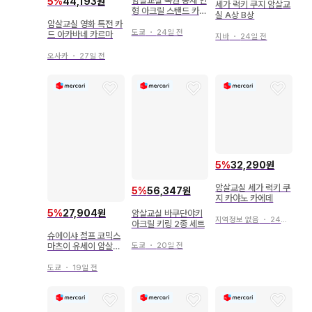
암살교실 복권 봉제 인
5
%
44,193원
세가 럭키 쿠지 암살교
형 아크릴 스탠드 카야
실 A상 B상
노 카에데
암살교실 영화 특전 카
도쿄
・
24일 전
드 아카바네 카르마
지바
・
24일 전
오사카
・
27일 전
5
%
32,290원
암살교실 세가 럭키 쿠
5
%
56,347원
지 카야노 카에데
5
%
27,904원
암살교실 바쿠단야키
지역정보 없음
・
24일 전
아크릴 키링 2종 세트
슈에이샤 점프 코믹스
마츠이 유세이 암살교
도쿄
・
20일 전
실 5
도쿄
・
19일 전