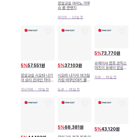
암살교실 아사노 가쿠
슈 롱 캔뱃지
아이치
・
22일 전
5
%
73,770원
슈에이샤 점프 코믹스
5
%
57,551원
5
%
37,103원
마츠이 유세이 암살교
실 전 21권 세트
암살교실 시오타 나기
시오타 나기사 아크릴
지바
・
16일 전
사 모리 온라인 차이나
키링 바쿠단야키 콜라
아크릴 스탠드
보 암살교실
가나가와
・
19일 전
도쿄
・
18일 전
5
%
68,381원
5
%
43,120원