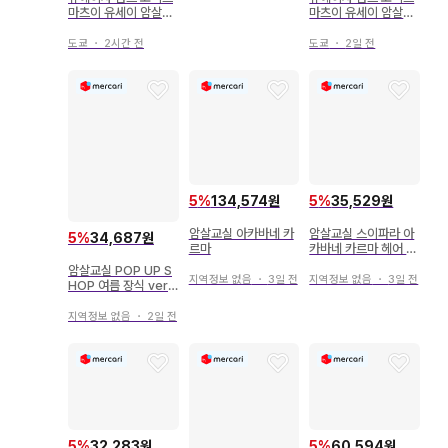
마츠이 유세이 암살교
마츠이 유세이 암살교
실 1
실 15
도쿄
・
2시간 전
도쿄
・
2일 전
5
%
134,574원
5
%
35,529원
암살교실 아카바네 카
암살교실 스이파라 아
5
%
34,687원
르마
카바네 카르마 헤어 클
립
암살교실 POP UP S
지역정보 없음
・
3일 전
지역정보 없음
・
3일 전
HOP 여름 장식 ver.
캔뱃지 세트
지역정보 없음
・
2일 전
5
%
32,283원
5
%
60,594원