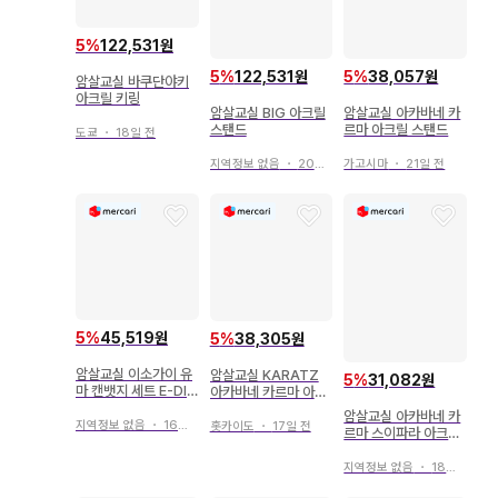
5
%
122,531원
5
%
122,531원
5
%
38,057원
암살교실 바쿠단야키
아크릴 키링
암살교실 BIG 아크릴
암살교실 아카바네 카
스탠드
르마 아크릴 스탠드
도쿄
・
18일 전
지역정보 없음
・
20일 전
가고시마
・
21일 전
5
%
45,519원
5
%
38,305원
암살교실 이소가이 유
암살교실 KARATZ
5
%
31,082원
마 캔뱃지 세트 E-DIN
아카바네 카르마 아크
ER
릴 스탠드
암살교실 아카바네 카
지역정보 없음
・
16일 전
홋카이도
・
17일 전
르마 스이파라 아크릴
블록
지역정보 없음
・
18일 전