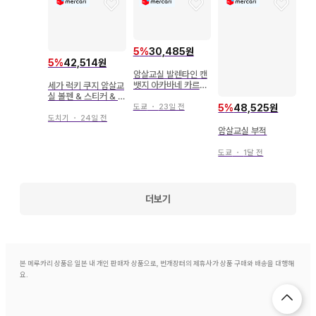
5
%
30,485원
5
%
42,514원
암살교실 발렌타인 캔
뱃지 아카바네 카르마
세가 럭키 쿠지 암살교
이소가이 유마
실 볼펜 & 스티커 & 카
드 세트
도쿄
・
23일 전
5
%
48,525원
도치기
・
24일 전
암살교실 부적
도쿄
・
1달 전
더보기
본 메루카리 상품은 일본 내 개인 판매자 상품으로, 번개장터의 제휴사가 상품 구매와 배송을 대행해
요.