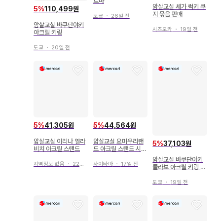
르마
암살교실 세가 럭키 쿠
5
%
110,499원
지 묶음 판매
도쿄
・
26일 전
암살교실 바쿠단야키
시즈오카
・
19일 전
아크릴 키링
도쿄
・
20일 전
5
%
41,305원
5
%
44,564원
암살교실 이리나 옐라
암살교실 요미우리랜
5
%
37,103원
비치 아크릴 스탠드
드 아크릴 스탠드 시오
타 나기사
암살교실 바쿠단야키
지역정보 없음
・
22일 전
사이타마
・
17일 전
콜라보 아크릴 키링 하
야시 린카
도쿄
・
19일 전