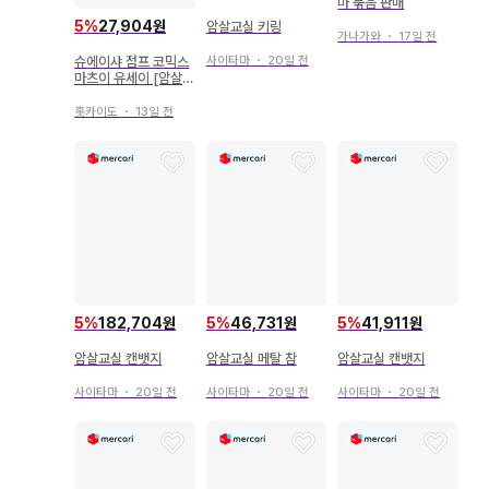
마 묶음 판매
5
%
27,904원
암살교실 키링
가나가와
・
17일 전
슈에이샤 점프 코믹스
사이타마
・
20일 전
마츠이 유세이 [암살교
실] 5권
홋카이도
・
13일 전
5
%
182,704원
5
%
46,731원
5
%
41,911원
암살교실 캔뱃지
암살교실 메탈 참
암살교실 캔뱃지
사이타마
・
20일 전
사이타마
・
20일 전
사이타마
・
20일 전