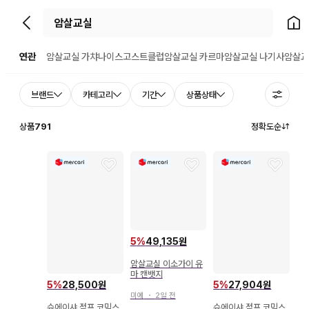
뒤로가기
홈으
연관
암살교실 가챠
나이스고스트클럽
암살교실 카르마
암살교실 나기사
암살교
브랜드
카테고리
기간
상품상태
상품
791
정확도순
5
%
49,135원
암살교실 이소가이 유
마 캔뱃지
5
%
28,500원
5
%
27,904원
미에
・
2일 전
슈에이샤 점프 코믹스
슈에이샤 점프 코믹스