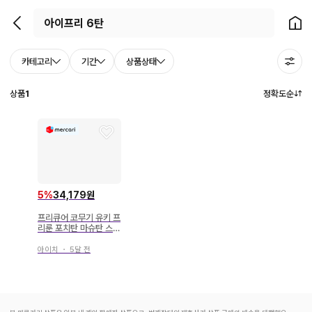
뒤로가기
홈으
카테고리
기간
상품상태
상품
1
정확도순
5
%
34,179원
프리큐어 코무기 유키 프
리룬 포치탄 마슈탄 스윙
총 6점 세트
아이치
・
5달 전