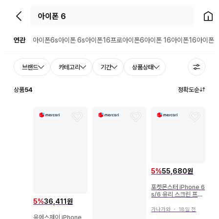
뒤로가기
홈으
연관
아이폰6s
아이폰 6s
아이폰16프로
아이폰6
아이폰 16
아이폰16
아이폰 1
브랜드
카테고리
기간
상품상태
상품
54
정확도순
5
%
55,680원
포켓몬스터 iPhone 6
s/6 유리 스크린 프로
5
%
36,411원
텍터
가나가와
・
18일 전
유에스제이 iPhone