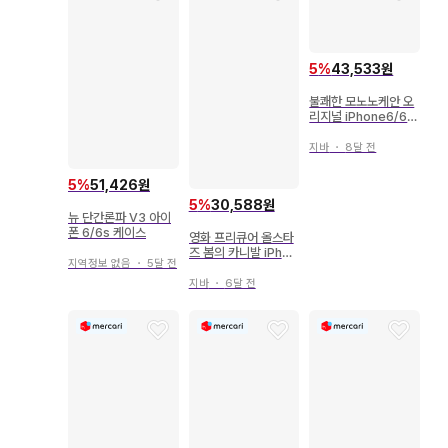
5
%
43,533원
불쾌한 모노노케안 오
리지널 iPhone6/6s
케이스 아시야 & 모자
지바
・
8달 전
5
%
51,426원
5
%
30,588원
뉴 단간론파 V3 아이
폰 6/6s 케이스
영화 프리큐어 올스타
즈 봄의 카니발 iPhon
지역정보 없음
・
5달 전
e6 케이스
지바
・
6달 전