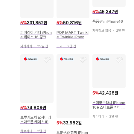
5
%
45,347원
폼폼푸딩 iPhone16
5
%
331,852원
5
%
50,816원
지역정보 없음
・
2달 전
파미리아 키티 iPhon
POP MART Twinkl
e 케이스 16 핑크
e Twinkle iPhone 1
6 Pro
나가사키
・
25일 전
도쿄
・
2달 전
5
%
42,428원
스미코구라시 iPhone
16e 스마트폰 커버 스
5
%
74,809원
마트폰 케이스
사이타마
・
2달 전
츠루기모치 요시나리
스마트폰 케이스 iPho
5
%
33,582원
ne16Pro
히로시마
・
2달 전
오분구와 함께 iPhon