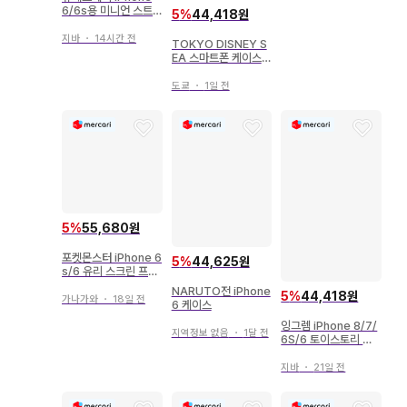
6/6s용 미니언 스트
5
%
44,418원
랩 부착 케이스
지바
・
14시간 전
TOKYO DISNEY S
EA 스마트폰 케이스 (i
Phone6/6s) TDS 1
5주년/The Year of
도쿄
・
1일 전
Wishes
5
%
55,680원
포켓몬스터 iPhone 6
5
%
44,625원
s/6 유리 스크린 프로
텍터
NARUTO전 iPhone
5
%
44,418원
가나가와
・
18일 전
6 케이스
잉그렘 iPhone 8/7/
지역정보 없음
・
1달 전
6S/6 토이스토리 내
충격 케이스 Quatle
지바
・
21일 전