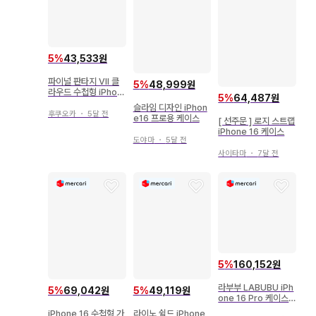
5
%
43,533원
파이널 판타지 VII 클
5
%
48,999원
라우드 수첩형 iPhon
5
%
64,487원
e 16 스마트폰 케이스
슬라임 디자인 iPhon
후쿠오카
・
5달 전
e16 프로용 케이스
[ 선주문 ] 로지 스트랩
iPhone 16 케이스
도야마
・
5달 전
사이타마
・
7달 전
5
%
160,152원
라부부 LABUBU iPh
5
%
69,042원
5
%
49,119원
one 16 Pro 케이스
스트랩 Popland
iPhone 16 수첩형 가
라이노 쉴드 iPhone