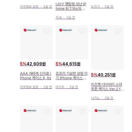
스 6,6s,7,8
IJOY 명탐정 코난 iP
지역정보 없음
・
2달 전
도치기
・
2달 전
hone 8/7/6s/6 케
이스
지바
・
2달 전
5
%
42,609원
5
%
44,615원
AAA 아타에 신지로 i
죠죠의 기묘한 모험 이
5
%
40,251원
Phone 케이스 6, 6s
기 iPhone 케이스 6/
7/8
리즈벳 다이어리 스마
지역정보 없음
・
2달 전
아이치
・
2달 전
트폰 케이스 Ver.2 fo
r iPhone6/6s
나가노
・
2달 전