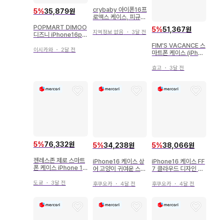
crybaby 아이폰16프
5
%
35,879원
로맥스 케이스, 피규어
세트
POPMART DIMOO
5
%
51,367원
지역정보 없음
・
3달 전
디즈니 iPhone16pr
o max 케이스
FIM'S VACANCE 스
이시카와
・
2달 전
마트폰 케이스 (iPhon
e 16 Pro)
효고
・
3달 전
5
%
76,332원
5
%
34,238원
5
%
38,066원
젠레스존 제로 스마트
iPhone16 케이스 상
iPhone16 케이스 FF
폰 케이스 iPhone 16
어 고양이 귀여운 스마
7 클라우드 디자인 스
Pro 공식 정품 봉프
트폰 케이스
마트폰 케이스
도쿄
・
3달 전
후쿠오카
・
4달 전
후쿠오카
・
4달 전