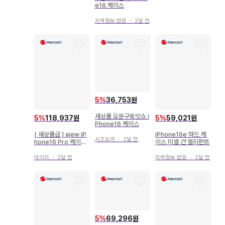
e16 케이스
지역정보 없음
・
2달 전
5
%
36,753원
새상품 오분구토잇쇼 i
5
%
118,937원
5
%
59,021원
Phone16 케이스
[ 새상품급 ] ajew iP
iPhone16e 하드 케
시즈오카
・
2달 전
hone16 Pro 케이스
이스 미셸 건 엘리펀트
숄더 블랙
아이치
・
2달 전
지역정보 없음
・
2달 전
5
%
69,296원