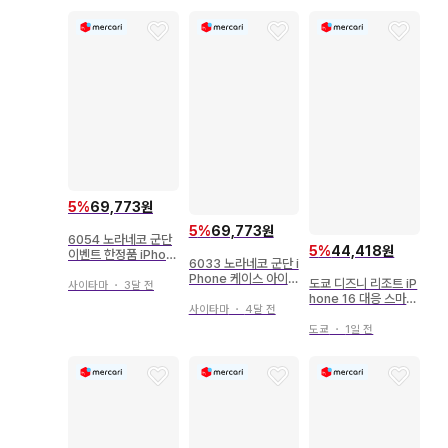
5
%
69,773원
5
%
69,773원
6054 노라네코 군단
5
%
44,418원
이벤트 한정품 iPhon
6033 노라네코 군단 i
e 케이스
Phone 케이스 아이스
도쿄 디즈니 리조트 iP
사이타마
・
3달 전
의 나라
hone 16 대응 스마트
사이타마
・
4달 전
폰 케이스
도쿄
・
1일 전