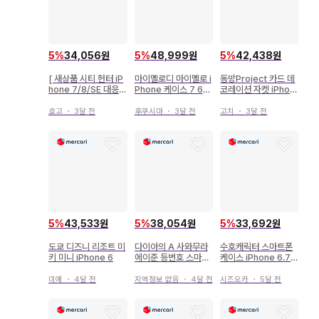
5
%
34,056원
5
%
48,999원
5
%
42,438원
[ 새상품 시티 헌터 iP
마이멜로디 마이멜로 i
동방Project 카드 데
hone 7/8/SE 대응
Phone 케이스 7 6s
코레이션 자켓 iPhon
케이스 6종 ]
6 LARME 라르무
e 6 수첩형 케이스
효고
・
3달 전
후쿠시마
・
3달 전
고치
・
3달 전
5
%
43,533원
5
%
38,054원
5
%
33,692원
도쿄 디즈니 리조트 미
다이아의 A 사와무라
수호캐릭터 스마트폰
키 미니 iPhone 6
에이준 등번호 스마트
케이스 iPhone 6.7
폰 케이스 iPhone6/
케이스
6s
미에
・
4달 전
지역정보 없음
・
4달 전
시즈오카
・
5달 전