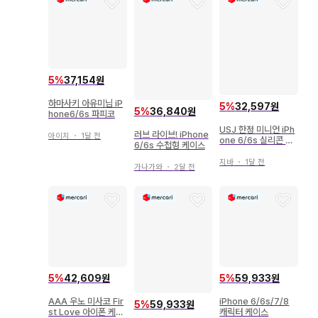
5
%
37,154원
하마사키 아유미님 iP
5
%
32,597원
5
%
36,840원
hone6/6s 파피코
USJ 한정 미니언 iPh
러브 라이브! iPhone
아이치
・
1달 전
one 6/6s 실리콘 케
6/6s 수첩형 케이스
이스
지바
・
1달 전
가나가와
・
2달 전
5
%
42,609원
5
%
59,933원
AAA 우노 미사코 Fir
iPhone 6/6s/7/8
5
%
59,933원
st Love 아이폰 케이
캐릭터 케이스