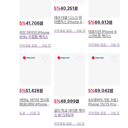
5
%
40,251원
레어 마블 디스크 워
어벤져스 iPhone 6
5
%
66,613원
5
%
41,706원
케이스 미개봉
지역정보 없음
・
8달 전
데로리안 iPhone 6
러브 라이브! iPhone
스마트폰 케이스
6/6s 수첩형 케이스
지역정보 없음
・
9달 전
지역정보 없음
・
8달 전
5
%
51,426원
5
%
69,042원
아마노 아키라 전시회
60대부터 가장 쉬운 i
5
%
48,999원
REBORN! iPhone
Phone 15/15 Pro
6/7 케이스 봉고레
대응
곰의 학교 아이폰 케이
도쿄
・
10달 전
지역정보 없음
・
2달 전
스 8/7/6S/6
지역정보 없음
・
1년 전