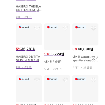
HASBRO THE BLA
CK TITANIUM (다이
캐스트 비클 4체 세트)
지바
・
6일 전
5
%
36,281원
5
%
48,098원
5
%
55,724원
HASBRO 01/TITA
아이유 Good Day (J
NIUM/더 블랙 시리즈
apanVersion) CD
아이유 / 라일락
카일로 렌 & 포 다메론
스티커 포함
지바
・
6일 전
미야기
・
25일 전
도쿄
・
29일 전