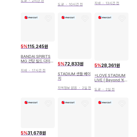
도쿄
・
2시간 전
지바
・
13시간 전
도쿄
・
10시간 전
5
%
115,245원
BANDAI SPIRITS
MG 건담 빌드 다이버
5
%
72,833원
5
%
28,361원
즈 Genius Head Li
ne 캠퍼 슈베아
지바
・
17시간 전
STADIUM 샌들 베이
=LOVE STADIUM
지
LIVE [ Beyond 'KY
UN' ] 노구치 이오리
지역정보 없음
・
2일 전
비주얼 의상 히키
도쿄
・
2일 전
5
%
31,678원