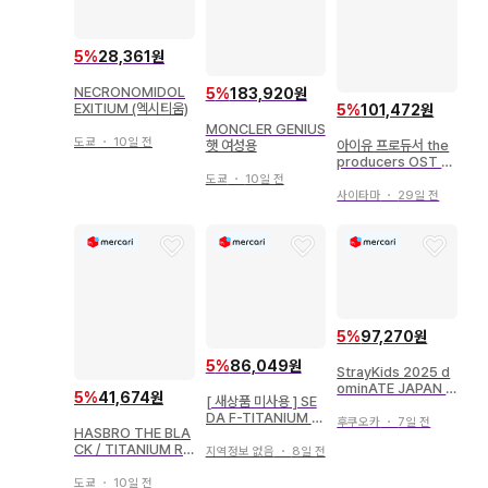
5
%
28,361원
NECRONOMIDOL
5
%
183,920원
EXITIUM (엑시티움)
5
%
101,472원
MONCLER GENIUS
도쿄
・
10일 전
아이유 프로듀서 the
햇 여성용
producers OST S
pecial Ver
도쿄
・
10일 전
사이타마
・
29일 전
5
%
97,270원
5
%
86,049원
StrayKids 2025 d
ominATE JAPAN S
5
%
41,674원
[ 새상품 미사용 ] SE
TADIUM I.N EVIL S
DA F-TITANIUM S
KZOO 티셔츠
후쿠오카
・
7일 전
HASBRO THE BLA
D-2188 안경 프레임
CK / TITANIUM RE
지역정보 없음
・
8일 전
SISTANCE X-WIN
G 02
도쿄
・
10일 전