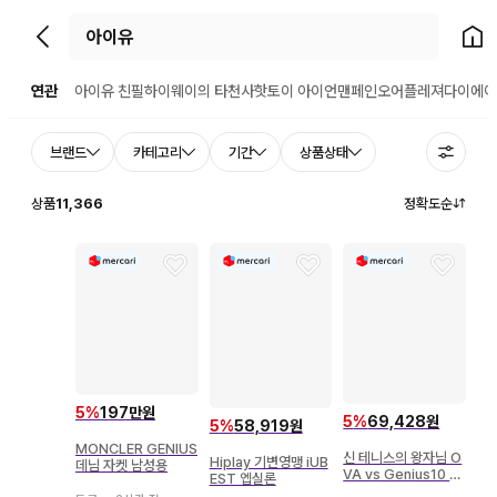
뒤로가기
홈으
연관
아이유 친필
하이웨이의 타천사
핫토이 아이언맨
페인오어플레져
다이에이
브랜드
카테고리
기간
상품상태
상품
11,366
정확도순
5
%
197만원
5
%
69,428원
5
%
58,919원
MONCLER GENIUS
신 테니스의 왕자님 O
Hiplay 기변영맹 iUB
데님 자켓 남성용
VA vs Genius10 v
EST 엡실론
ol.5 [Blu-ray]