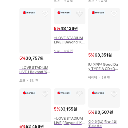
키 비주얼 의상 요리
키 비주얼 의상 요리
도쿄
・
5일 전
도쿄
・
5일 전
5
%
48,136원
=LOVE STADIUM
LIVE [ Beyond 'KY
UN' ] 사사키 마이카
키 비주얼 의상 3종 컴
도쿄
・
5일 전
5
%
63,351원
프
5
%
30,757원
IU 아이유 Good Da
=LOVE STADIUM
y TYPE A CD+DV
LIVE [ Beyond 'KY
D 포함
UN' ] 노구치 이오리
에히메
・
2달 전
키 비주얼 의상 츄
도쿄
・
5일 전
5
%
33,155원
5
%
90,587원
=LOVE STADIUM
아이유(IU) 정규 4집
LIVE [ Beyond 'KY
'Palette
5
%
52,456원
UN' ] 타카마츠 히토