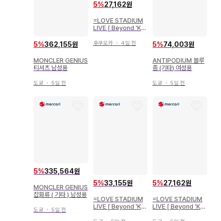
5
%
27,162원
=LOVE STADIUM
LIVE [ Beyond 'KY
UN' ] 모로하시 사나
키 비주얼 의상 3종 컴
후쿠오카
・
4일 전
5
%
362,155원
5
%
74,003원
프
MONCLER GENIUS
ANTIPODIUM 블루
티셔츠 남성용
종 (기타) 여성용
도쿄
・
5일 전
도쿄
・
5일 전
5
%
335,564원
5
%
33,155원
5
%
27,162원
MONCLER GENIUS
잡화류 ( 기타 ) 남성용
=LOVE STADIUM
=LOVE STADIUM
LIVE [ Beyond 'KY
LIVE [ Beyond 'KY
도쿄
・
5일 전
UN' ] 사사키 마이카
UN' ] 오타니 에미리