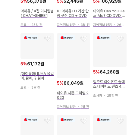
5
%
56,378원
5
%
52,446원
5
%
106,929원
아이유 / 4집 미니앨범
IU 아이유 I U 기간 한
아이유 Can You He
[ CHAT-SHIRE ]
정 생산 CD + DVD
ar Me? CD DVD 초
회 생산 한정판
도쿄
・
23일 전
지역정보 없음
・
3달 전
지역정보 없음
・
26일 전
5
%
61,172원
5
%
64,260원
(아이유하) IUHA 목걸
이, 팔찌, 귀걸이
앙주르 아이유르 슬랙
5
%
86,049원
스 테이퍼드 팬츠 42
도쿄
・
3달 전
브라운 울 브라운
아이유 시즌 그리팅 2
오사카
・
25일 전
023
지역정보 없음
・
1달 전