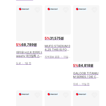
5
%
31,575원
5
%
68,789원
MUFG STADIUM 0
4.25 THIS IS FOR
아이유 H.E.R 트위티 t
TWICE
weety 아크릴톡 스마
지역정보 없음
・
11일 전
트폰 그립
도쿄
・
1달 전
5
%
84,818원
GALOOB TITANIU
M SERIES / DIE CA
ST COLONIAL VIP
ER MARK 7
지바
・
11일 전