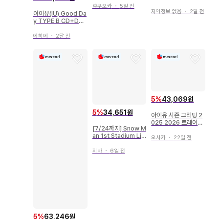
미 키 비주얼 의상 3종
후쿠오카
・
5일 전
지역정보 없음
・
2달 전
컴프
아이유(IU) Good Da
y TYPE B CD+DV
D 포함
에히메
・
2달 전
5
%
43,069원
5
%
34,651원
아이유 시즌 그리팅 2
025 2026 트레이딩
[7/24까지] Snow M
카드
an 1st Stadium Liv
오사카
・
22일 전
e 응원봉
지바
・
6일 전
5
%
63,246원