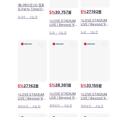
애니메이션 CD 청포
도 Party Time/OV
5
%
27,162원
5
%
30,757원
A 신 테니스의 왕자님
vs Genius10
오사카
・
2일 전
=LOVE STADIUM
=LOVE STADIUM
LIVE [ Beyond 'KY
LIVE [ Beyond 'KY
UN' ] 사이토 쥬아라
UN' ] 사사키 마이카
키 비주얼 의상 츄
키 비주얼 의상 츄
도쿄
・
3일 전
도쿄
・
3일 전
5
%
28,361원
5
%
33,155원
5
%
27,162원
=LOVE STADIUM
=LOVE STADIUM
=LOVE STADIUM
LIVE [ Beyond 'KY
LIVE [ Beyond 'KY
LIVE [ Beyond 'KY
UN' ] 사사키 마이카
UN' ] 사사키 마이카
UN' ] 오타니 에미리
키 비주얼 의상 히키
후쿠오카
・
4일 전
키 비주얼 의상 요리
키 비주얼 의상 요리
후쿠오카
・
4일 전
후쿠오카
・
4일 전