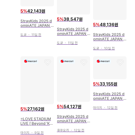
5
%
42,143원
5
%
38,547원
StrayKids 2025 d
5
%
48,136원
ominATE JAPAN S
StrayKids 2025 d
TADIUM HAN 아크
ominATE JAPAN S
릴 스탠드 키링
StrayKids 2025 d
도쿄
・
11일 전
TADIUM HAN 네임
ominATE JAPAN S
배지 SKZOO
도쿄
・
11일 전
TADIUM I.N 백참 S
KZOO
도쿄
・
10일 전
5
%
33,155원
StrayKids 2025 d
ominATE JAPAN S
TADIUM HAN 아크
5
%
54,127원
릴 스탠드 키링
아이치
・
12일 전
5
%
27,162원
StrayKids 2025 d
=LOVE STADIUM
ominATE JAPAN S
LIVE [ Beyond 'KY
TADIUM 승민 백참 S
UN' ] 오바 하나나 키
KZOO
후쿠오카
・
12일 전
비주얼 의상 츄
아이치
・
9일 전