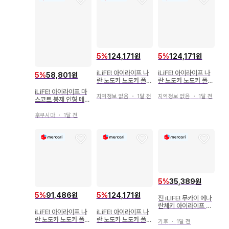
5
%
124,171원
5
%
124,171원
iLiFE! 아이라이프 나
iLiFE! 아이라이프 나
5
%
58,801원
란 노도카 노도카 폴라
란 노도카 노도카 폴라
로이드
로이드
iLiFE! 아이라이프 마
지역정보 없음
・
1달 전
지역정보 없음
・
1달 전
스코트 봉제 인형 메이
드 니지하 미니
후쿠시마
・
1달 전
5
%
35,389원
5
%
91,486원
5
%
124,171원
전 iLIFE! 무카이 에나
란체키 아이라이프 카
iLiFE! 아이라이프 나
iLiFE! 아이라이프 나
페
란 노도카 노도카 폴라
란 노도카 노도카 폴라
기후
・
1달 전
로이드
로이드