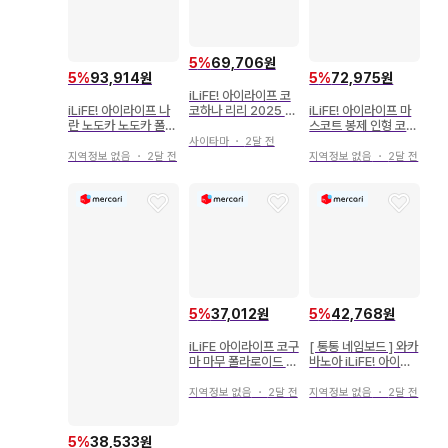
5
%
69,706원
5
%
93,914원
5
%
72,975원
iLiFE! 아이라이프 코
iLiFE! 아이라이프 나
iLiFE! 아이라이프 마
코하나 리리 2025 생
란 노도카 노도카 폴라
스코트 봉제 인형 코구
탄 폴라로이드
로이드
마 마무
사이타마
・
2달 전
지역정보 없음
・
2달 전
지역정보 없음
・
2달 전
5
%
37,012원
5
%
42,768원
iLiFE 아이라이프 코구
[ 통통 네임보드 ] 와카
마 마무 폴라로이드 생
바노아 iLiFE! 아이라
일 축하제
이프
지역정보 없음
・
2달 전
지역정보 없음
・
2달 전
5
%
38,533원