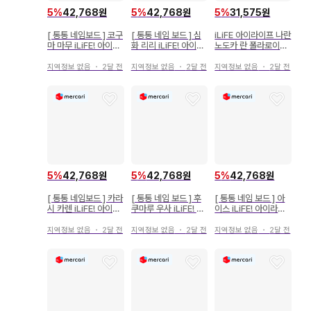
5
%
42,768원
5
%
42,768원
5
%
31,575원
[ 통통 네임보드 ] 코구
[ 통통 네임 보드 ] 심
iLiFE 아이라이프 나란
마 마무 iLiFE! 아이라
화 리리 iLiFE! 아이라
노도카 란 폴라로이드
이프
이프 길길
수국
지역정보 없음
・
2달 전
지역정보 없음
・
2달 전
지역정보 없음
・
2달 전
5
%
42,768원
5
%
42,768원
5
%
42,768원
[ 통통 네임보드 ] 카라
[ 통통 네임 보드 ] 후
[ 통통 네임 보드 ] 아
시 카렌 iLiFE! 아이라
쿠마루 우사 iLiFE! 아
이스 iLiFE! 아이라이
이프
이라이프
프 아이코루
지역정보 없음
・
2달 전
지역정보 없음
・
2달 전
지역정보 없음
・
2달 전