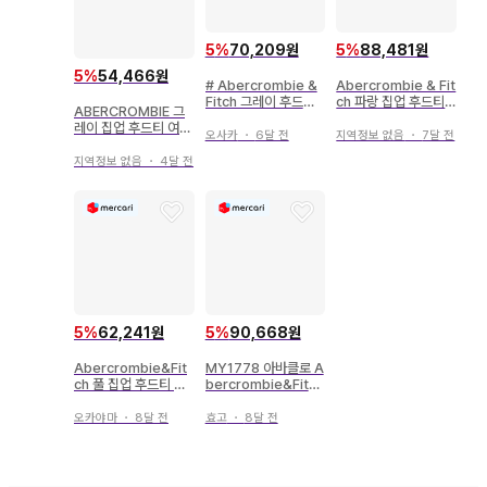
5
%
70,209원
5
%
88,481원
5
%
54,466원
# Abercrombie &
Abercrombie & Fit
Fitch 그레이 후드티
ch 파랑 집업 후드티
ABERCROMBIE 그
풀 집업
XL
레이 집업 후드티 여성
오사카
・
6달 전
지역정보 없음
・
7달 전
용 L
지역정보 없음
・
4달 전
5
%
62,241원
5
%
90,668원
Abercrombie&Fit
MY1778 아바클로 A
ch 풀 집업 후드티 네
bercrombie&Fitch
이비 USA 구제 의류
집업 후드티
오카야마
・
8달 전
효고
・
8달 전