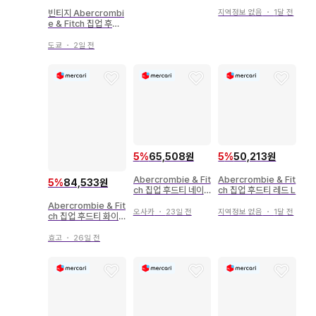
티 남색 S
지역정보 없음
・
1달 전
빈티지 Abercrombi
e & Fitch 집업 후드
티
도쿄
・
2일 전
5
%
65,508원
5
%
50,213원
Abercrombie & Fit
Abercrombie & Fit
5
%
84,533원
ch 집업 후드티 네이
ch 집업 후드티 레드 L
비 남성용 M
Abercrombie & Fit
오사카
・
23일 전
지역정보 없음
・
1달 전
ch 집업 후드티 화이
트 M
효고
・
26일 전