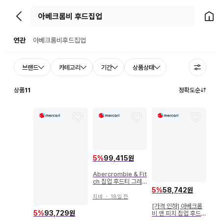
뒤로가기
홈으
연관
아베크롬비후드집업
브랜드
카테고리
기간
상품상태
상품
11
정확도순
5
%
99,415원
Abercrombie & Fit
ch 집업 후드티 그레
이
5
%
58,742원
지바
・
18일 전
[가격 인하] 아베크롬
5
%
93,729원
비 앤 피치 집업 후드