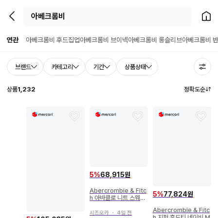
뒤로가기
홈으
연관
아베크롬비 후드집업
아베크롬비 브이넥
아베크롬비 롱슬리브
아베크롬비 
브랜드
카테고리
기간
상품상태
상품
1,232
정확도순
5
%
68,915원
Abercrombie & Fitc
5
%
77,824원
h 아바클로 니트 스웨터
XL 2640
Abercrombie & Fitc
시즈오카
・
4일 전
h 지퍼 후드티 네이비 M