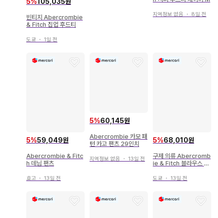
5
%
105,035원
지역정보 없음
・
8일 전
빈티지 Abercrombie
& Fitch 집업 후드티
도쿄
・
1일 전
5
%
60,145원
Abercrombie 카모 패
5
%
59,049원
5
%
68,010원
턴 카고 팬츠 29인치
Abercrombie & Fitc
구제 의류 Abercromb
지역정보 없음
・
13일 전
h 데님 팬츠
ie & Fitch 블라우스 화
이트
효고
・
13일 전
도쿄
・
13일 전