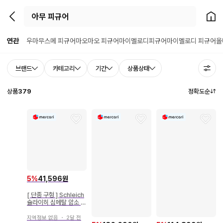
뒤로가기
홈으
연관
우마무스메 피규어
마오마오 피규어
마이멜로디피규어
마이멜로디 피규어
올
브랜드
카테고리
기간
상품상태
상품
379
정확도순
5
%
41,596원
[ 단종 구형 ] Schleich
슐라이히 심메탈 암소 피
규어
지역정보 없음
・
2달 전