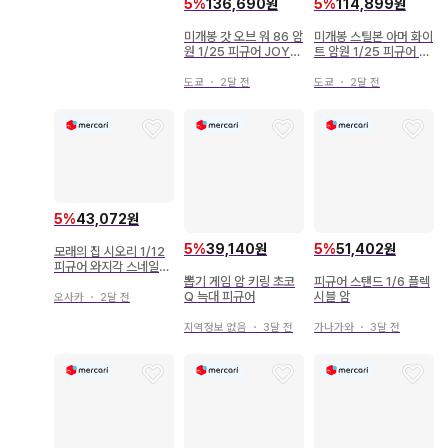
5
%
136,690원
5
%
114,899원
미개봉 갓 오브 워 86 암
미개봉 스틸본 아머 화이
원 1/25 피규어 JOYT
트 암원 1/25 피규어 J
OY
OYTOY
도쿄
・
2달 전
도쿄
・
2달 전
5
%
43,072원
5
%
39,140원
5
%
51,402원
모래의 집 시오리 1/12
피규어 와지각 스네일쉘
암 파츠 사오리
뽑기 게임 암 키링 초코
피규어 스탠드 1/6 플렉
Q 늑대 피규어
시블 암
오사카
・
2달 전
지역정보 없음
・
3달 전
가나가와
・
3달 전