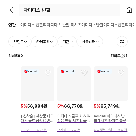
뒤로가기
홈으
연관
아디다스 반팔티
아디다스 반팔 티셔츠
아디다스반팔
아디다스반팔티
아디
브랜드
카테고리
기간
상품상태
상품
500
정확도순
5
%
56,884원
5
%
66,770원
5
%
85,749원
[ 선착순 ] 새상품 아디
아디다스 골프 셔츠 여
adidas 아디다스 반
다스 골프 남성용 반팔
성용 반팔 셔츠 L 클리
팔 T셔츠 라이트 블루
피케 셔츠 M 핑크
어 아쿠아 이유 있음
미야기
・
3시간 전
오사카
・
2일 전
지역정보 없음
・
8일 전