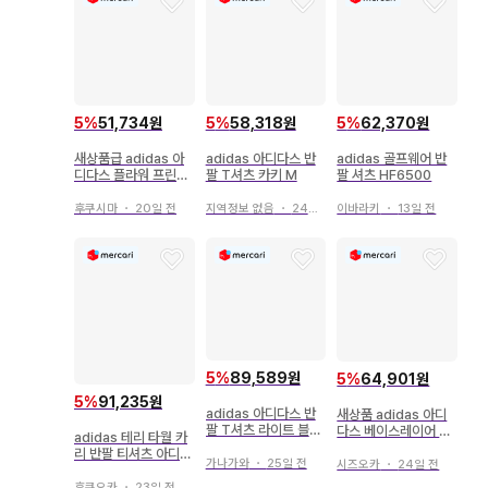
5
%
51,734원
5
%
58,318원
5
%
62,370원
새상품급 adidas 아
adidas 아디다스 반
adidas 골프웨어 반
디다스 플라워 프린트
팔 T셔츠 카키 M
팔 셔츠 HF6500
꽃무늬 반팔 T셔츠
후쿠시마
・
20일 전
지역정보 없음
・
24일 전
이바라키
・
13일 전
5
%
89,589원
5
%
64,901원
5
%
91,235원
adidas 아디다스 반
새상품 adidas 아디
팔 T셔츠 라이트 블루
다스 베이스레이어 메
adidas 테리 타월 카
M
리노200 반팔 셔츠
리 반팔 티셔츠 아디다
가나가와
・
25일 전
시즈오카
・
24일 전
스 오리지널스
후쿠오카
・
23일 전