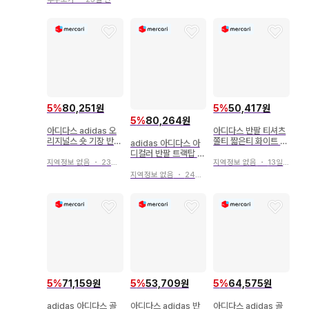
5
%
80,251원
5
%
50,417원
5
%
80,264원
아디다스 adidas 오
아디다스 반팔 티셔츠
리지널스 숏 기장 반팔
쫄티 짧은티 화이트 레
adidas 아디다스 아
t셔츠 호주
드
디컬러 반팔 트랙탑 저
지역정보 없음
・
23일 전
지역정보 없음
・
13일 전
지 지퍼 블랙
지역정보 없음
・
24일 전
5
%
71,159원
5
%
53,709원
5
%
64,575원
adidas 아디다스 골
아디다스 adidas 반
아디다스 adidas 골