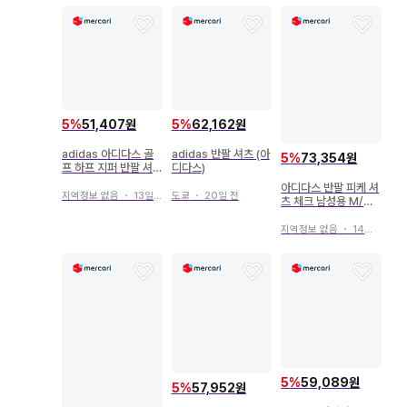
5
%
51,407원
5
%
62,162원
adidas 아디다스 골
adidas 반팔 셔츠 (아
5
%
73,354원
프 하프 지퍼 반팔 셔
디다스)
츠
아디다스 반팔 피케 셔
지역정보 없음
・
13일 전
도쿄
・
20일 전
츠 체크 남성용 M/M
골프웨어 adidas
지역정보 없음
・
14일 전
5
%
59,089원
5
%
57,952원