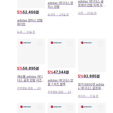
adidas 아디다스 골
adidas 아디다스 원
프웨어 반팔 피케 셔츠
피스 반팔
화이트
5
%
52,466원
나라
・
20일 전
오사카
・
24일 전
adidas 원피스 반팔
화이트
도쿄
・
13일 전
5
%
56,895원
5
%
47,344원
5
%
92,885원
새상품 adidas 아디
adidas 아디다스 반
다스 골프 반팔 셔츠
팔 T셔츠 블랙
남성용 M
정가 9900엔 adida
s 아디다스 골프웨어
지역정보 없음
・
20일 전
반팔 피케 셔츠 L
지역정보 없음
・
23일 전
아이치
・
17일 전