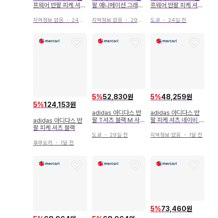
프웨어 반팔 피케 셔츠
팔 애니메이션 그래픽
프웨어 반팔 피케 셔츠
네이비 여성용 L
썸머 티셔츠
올 패턴 엠보싱 가공
지역정보 없음
・
24일 전
지역정보 없음
・
29일 전
도쿄
・
24일 전
5
%
52,830원
5
%
48,259원
5
%
124,153원
adidas 아디다스 반
adidas 아디다스 반
팔 T셔츠 블랙 M 사이
팔 피케 셔츠 네이비 X
adidas 아디다스 반
즈
L
팔 피케 셔츠 블랙
도쿄
・
29일 전
지역정보 없음
・
1달 전
후쿠오카
・
1달 전
5
%
73,460원