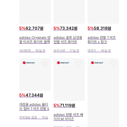
5
%
62,707원
5
%
73,342원
5
%
58,318원
adidas Originals 반
adidas 골프 남성용
adidas 반팔 T셔츠
팔 티셔츠 화이트 블랙
반팔 셔츠 화이트
화이트 x 핑크
사이타마
・
18일 전
오키나와
・
17일 전
미야기
・
18일 전
5
%
47,344원
여성용 adidas 올리
5
%
71,119원
브 컬러 T셔츠 반팔 S
adidas 반팔 셔츠 베
지역정보 없음
・
15일 전
이지 M 사이즈