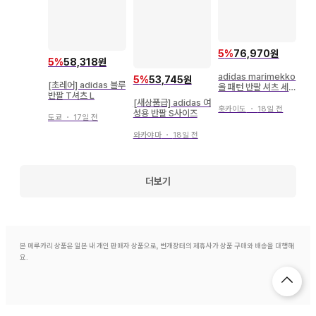
5
%
76,970원
5
%
58,318원
adidas marimekko
5
%
53,745원
[초레어] adidas 블루
올 패턴 반팔 셔츠 세
반팔 T셔츠 L
탁 가능
[새상품급] adidas 여
홋카이도
・
18일 전
성용 반팔 S사이즈
도쿄
・
17일 전
와카야마
・
18일 전
더보기
본 메루카리 상품은 일본 내 개인 판매자 상품으로, 번개장터의 제휴사가 상품 구매와 배송을 대행해
요.