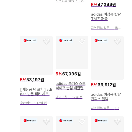
지역정보 없음
・
19일 전
5
%
47,344원
adidas 여성용 반팔
T셔츠 퍼플
지역정보 없음
・
18일 전
5
%
67,096원
5
%
53,197원
adidas 쓰리스 스트
5
%
69,912원
라이프 슬림 래글런 반
[ 새상품 택 포함 ] adi
팔 티셔츠
das 반팔 피케 셔츠 (
adidas 여성용 반팔
야마구치
・
17일 전
XS )
원피스 블랙
홋카이도
・
17일 전
지역정보 없음
・
20일 전