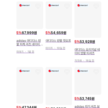
5
%
67,999원
5
%
54,659원
adidas 아디다스 반
아디다스 반팔 컷오프
5
%
53,928원
팔 피케 셔츠 네이비 X
L
아이치
・
19일 전
아디다스 오리지널 네
미야기
・
1달 전
이비 반팔 티셔츠
가가와
・
18일 전
5
%
53,745원
adidas 라거 셔츠 보
5
%
47,344원