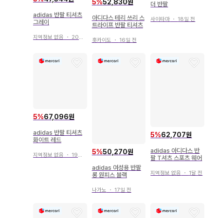
5
%
52,830원
더 반팔
adidas 반팔 티셔츠
아디다스 테리 쓰리 스
사이타마
・
18일 전
그레이
트라이프 반팔 티셔츠
지역정보 없음
・
20일 전
홋카이도
・
16일 전
5
%
67,096원
adidas 반팔 티셔츠
5
%
62,707원
화이트 레드
adidas 아디다스 반
5
%
50,270원
지역정보 없음
・
19일 전
팔 T셔츠 스포츠 웨어
adidas 여성용 반팔
지역정보 없음
・
1달 전
롱 원피스 블랙
나가노
・
17일 전