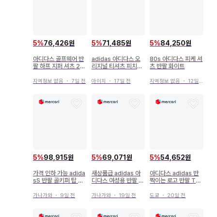
5
%
76,426원
5
%
71,485원
5
%
84,250원
아디다스 골프웨어 반
adidas 아디다스 오
80s 아디다스 피케 셔
팔 하프 지퍼 셔츠 2X
리지널 티셔츠 피치티
츠 반팔 화이트
L 사이즈 네이비
반팔 화이트 블랙 Y2
K
지역정보 없음
・
7일 전
아이치
・
17일 전
지역정보 없음
・
12일 전
5
%
98,915원
5
%
69,071원
5
%
54,652원
가격 인하 가능 adida
새상품급 adidas 아
아디다스 adidas 반
sS 반팔 골키퍼 탑 핑
디다스 여성용 반팔 T
짝이는 로고 반팔 T셔
크
셔츠 블랙 L
츠 블랙 귀여운
가나가와
・
9일 전
가나가와
・
19일 전
도쿄
・
20일 전