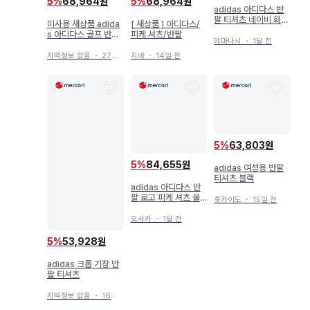
5
%
68,964원
5
%
68,964원
adidas 아디다스 반
팔 티셔츠 네이비 화이
미사용 새상품 adida
[ 새상품 ] 아디다스/
트 여성 T-63
s 아디다스 골프 반팔
피케 셔츠/반팔
야마나시
・
1달 전
피케 셔츠 올 패턴
지역정보 없음
・
27일 전
지바
・
14일 전
5
%
63,803원
5
%
84,655원
adidas 여성용 반팔
티셔츠 블랙
adidas 아디다스 반
팔 로고 피케 셔츠 올
홋카이도
・
15일 전
패턴 민트 그린 OT
오사카
・
1달 전
5
%
53,928원
adidas 크롭 기장 반
팔 티셔츠
지역정보 없음
・
16일 전