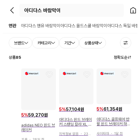
뒤로가기
홈으
연관
아디다스 맨유 바람막이
아디다스 올드스쿨 바람막이
아디다스 독일 바람
브랜드
카테고리
기간
상품상태
상품
85
정확도순
5
%
61,354원
5
%
57,104원
5
%
59,270원
아디다스 골프웨어 반
아디다스 윈드 브레이
팔 윈드 브레이커 하프
커 스탠딩 칼라 XL 복
adidas NEO 윈드 브
지퍼 반팔 윈드
숭아 폴리에스테르 러
레이커
닝
사이타마
・
1달 전
지역정보 없음
・
23일 전
기후
・
28일 전