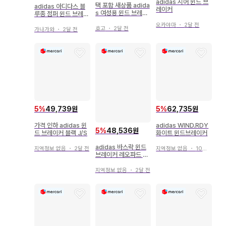
adidas 시어 윈드 브
택 포함 새상품 adida
adidas 아디다스 블
레이커
s 여성용 윈드 브레이
루종 점퍼 윈드 브레이
커 속기모 후드티 L
커
오카야마
・
2달 전
효고
・
2달 전
가나가와
・
2달 전
5
%
49,739원
5
%
62,735원
가격 인하 adidas 윈
adidas WIND.RDY
5
%
48,536원
드 브레이커 블랙 J/S
화이트 윈드브레이커
adidas 바스락 윈드
지역정보 없음
・
2달 전
지역정보 없음
・
10일 전
브레이커 레오파드 무
늬 M 사이즈 미사용품
지역정보 없음
・
2달 전