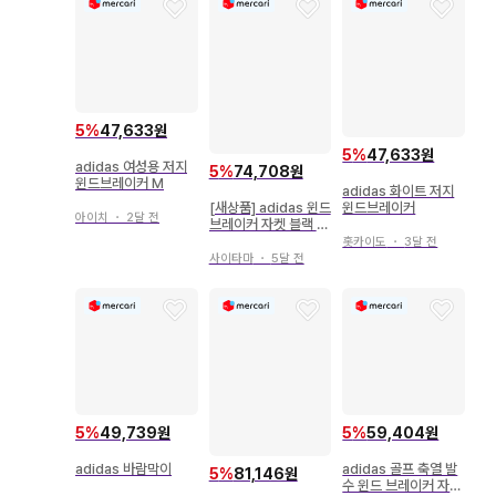
5
%
47,633원
5
%
47,633원
adidas 여성용 저지
5
%
74,708원
윈드브레이커 M
adidas 화이트 저지
[새상품] adidas 윈드
윈드브레이커
아이치
・
2달 전
브레이커 자켓 블랙 x
화이트 M 사이즈
홋카이도
・
3달 전
사이타마
・
5달 전
5
%
49,739원
5
%
59,404원
adidas 바람막이
adidas 골프 축열 발
5
%
81,146원
수 윈드 브레이커 자켓