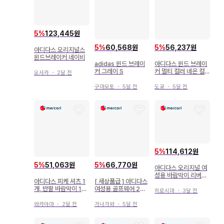
5
%
123,445원
5
%
60,568원
5
%
56,237원
아디다스 오리지널스
윈드브레이커 네이비
adidas 윈드 브레이
아디다스 윈드 브레이
커 그레이 S
커 멀티 컬러 네온 컬
오사카
・
2달 전
러 2way
구마모토
・
5달 전
도쿄
・
5달 전
5
%
114,612원
5
%
51,063원
5
%
66,770원
아디다스 오리지널 여
성용 바람막이 리버서
아디다스 피케 셔츠 1
[ 새상품급 ] 아디다스
블
개, 반팔 바람막이 1개
여성용 골프웨어 2wa
히로시마
・
3달 전
세트
y 윈드 브레이커 M
와카야마
・
2달 전
가나가와
・
5달 전