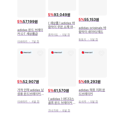
5
%
93,049원
5
%
55,153원
5
%
57,199원
[ 새상품 ] adidas 바
람막이 우븐 소재 아디
adidas originals 바
adidas 윈드 브레이
다스
람막이 네이비/레드
커 OT 새상품급
홋카이도
・
5달 전
돗토리
・
5달 전
이바라키
・
7달 전
5
%
52,907원
5
%
69,293원
가격 인하 adidas 남
adidas 하프 지퍼 윈
5
%
61,570원
성용 윈드브레이커 블
드브레이커
랙/블루
[ adidas ] 아디다스
이바라키
・
4달 전
오사카
・
5달 전
골프 윈드 브레이커 7
6 골프 겨울 비
가나가와
・
8달 전