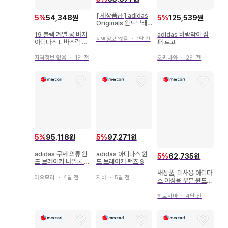
[ 새상품급 ] adidas
5
%
54,348원
5
%
125,539원
Originals 윈드브레
이커 대리석 패턴
19 블랙 계열 롱 바지
adidas 바람막이 점
지역정보 없음
・
1달 전
아디다스 L 바스락 바
퍼 로고
람막이 골프
지역정보 없음
・
1달 전
오키나와
・
2달 전
5
%
95,118원
5
%
97,271원
adidas 구제 의류 윈
adidas 아디다스 윈
5
%
62,735원
드 브레이커 나일론 아
드 브레이커 팬츠 S
이보리 한국 스트릿
새상품, 미사용 아디다
아오모리
・
4달 전
지바
・
5달 전
스 여성용 우븐 윈드
브레이커
히로시마
・
4달 전