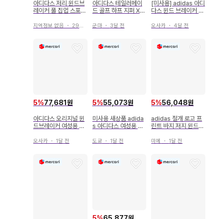
아디다스 저리 윈드브
아디다스 테일러메이
[미사용] adidas 아디
레이커 풀 집업 스포츠
드 골프 하프 지퍼 XL
다스 윈드 브레이커 나
스트릿 M
블랙 윈드 브레이커
일론 자켓
지역정보 없음
・
29일 전
군마
・
3달 전
오사카
・
4달 전
5
%
77,681원
5
%
55,073원
5
%
56,048원
아디다스 오리지널 윈
미사용 새상품 adida
adidas 절개 로고 프
드브레이커 여성용 L
s 아디다스 여성용 반
린트 바지 저지 윈드브
블루 자수 로고
팔 윈드브레이커 네이
레이커
비 L
오사카
・
1달 전
도쿄
・
1달 전
미에
・
1달 전
5
%
65,877원