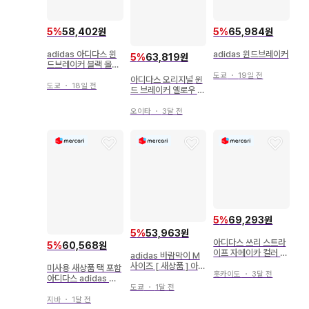
5
%
58,402원
5
%
65,984원
adidas 아디다스 윈
adidas 윈드브레이커
5
%
63,819원
드브레이커 블랙 올리
브 XS
도쿄
・
19일 전
아디다스 오리지널 윈
도쿄
・
18일 전
드 브레이커 옐로우 그
린 L 사이즈 로고 펀칭
오이타
・
3달 전
5
%
69,293원
5
%
53,963원
아디다스 쓰리 스트라
5
%
60,568원
이프 자메이카 컬러 윈
adidas 바람막이 M
드 브레이커 셋업
사이즈 [ 새상품 ] 아디
미사용 새상품 택 포함
홋카이도
・
3달 전
다스 여성용 M
아디다스 adidas 바
도쿄
・
1달 전
람막이 레드 새상품
지바
・
1달 전