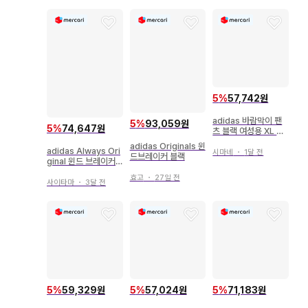
5
%
57,742원
adidas 바람막이 팬
5
%
93,059원
5
%
74,647원
츠 블랙 여성용 XL 미
사용 새상품
adidas Originals 윈
adidas Always Ori
시마네
・
1달 전
드브레이커 블랙
ginal 윈드 브레이커
블랙 새상품급
효고
・
27일 전
사이타마
・
3달 전
5
%
59,329원
5
%
57,024원
5
%
71,183원