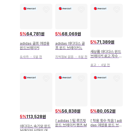
5
%
64,781원
5
%
68,069원
5
%
71,389원
adidas 골프 여성용
adidas 아디다스 골
윈드브레이커
프 윈드 브레이커 L
새상품 아디다스 윈드
브레이커 로고 자수 자
오사카
・
5달 전
지역정보 없음
・
8달 전
켓 여성용 M사이즈
효고
・
4달 전
5
%
56,838원
5
%
80,052원
5
%
113,528원
[ adidas ] 팀 루즈핏
[ 착용 횟수 적음 ] adi
윈드 브레이커 팬츠 M
das 여성용 윈드 브레
아디다스 속기모 윈드
이커 상하의 셋업 S
브레이커 상하의 여성