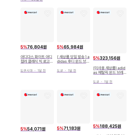
5
%
76,804원
5
%
65,984원
아디다스 화이트 아디
[ 새상품 당일 발송 ] a
5
%
323,156원
컬러 클래식 빅 로고
didas 후디 윈드 브레
윈드 브레이커 XS
이커 자켓
[미사용 새상품] adid
도쿠시마
・
1달 전
도쿄
・
1달 전
as 메탈릭 윈드 브레
이커
도쿄
・
1달 전
5
%
188,425원
5
%
71,183원
5
%
54,071원