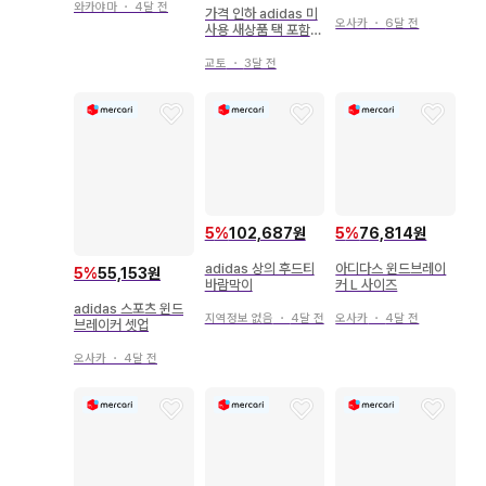
M 사이즈
와카야마
・
4달 전
가격 인하 adidas 미
오사카
・
6달 전
사용 새상품 택 포함
점퍼 블루종 윈드브레
이커
교토
・
3달 전
5
%
102,687원
5
%
76,814원
adidas 상의 후드티
아디다스 윈드브레이
5
%
55,153원
바람막이
커 L 사이즈
adidas 스포츠 윈드
지역정보 없음
・
4달 전
오사카
・
4달 전
브레이커 셋업
오사카
・
4달 전