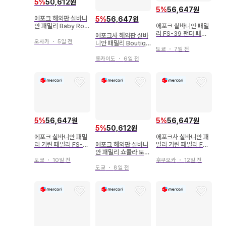
5
%
50,612원
5
%
56,647원
에포크 해외판 실바니
5
%
56,647원
에포크 실바니안 패밀
안 패밀리 Baby Roo
리 FS-39 팬더 패밀
m Set
에포크사 해외판 실바
리
오사카
・
5일 전
니안 패밀리 Boutiqu
도쿄
・
7일 전
e Fashion Set
홋카이도
・
6일 전
5
%
56,647원
5
%
56,647원
5
%
50,612원
에포크 실바니안 패밀
에포크사 실바니안 패
에포크 해외판 실바니
리 기린 패밀리 FS-4
밀리 기린 패밀리 FS-
안 패밀리 쇼콜라 토끼
0
40
패밀리 4150
도쿄
・
10일 전
후쿠오카
・
12일 전
도쿄
・
8일 전