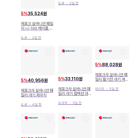
위츠 카 롤케이크 초코
도쿄
・
2일 전
5
%
35,524원
에포크 실바니안 패밀
리 니-100 메이플 고
양이 여아
도쿄
・
2일 전
5
%
88,028원
에포크사 실바니안 패
5
%
33,110원
밀리 활기찬 아기 색연
5
%
40,956원
필
에포크사 실바니안 패
아이치
・
5일 전
에포크사 실바니안 패
밀리 아기 컬렉션 아기
밀리 아기 파우치
꽃밭의 친구들 시리즈
사슴 아기와 튤립 지팡
오사카
・
3일 전
도쿄
・
4일 전
이 루시아