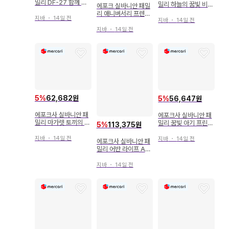
밀리 DF-27 함께 잘
밀리 하늘의 꿈빛 비행
에포크 실바니안 패밀
래 세트
선
리 애니버서리 프렌즈
지바
・
14일 전
지바
・
14일 전
플레어&테오 C-76
지바
・
14일 전
5
%
62,682원
5
%
56,647원
에포크사 실바니안 패
에포크사 실바니안 패
밀리 마가렛 토끼의 부
밀리 꿈빛 아기 프린세
5
%
113,375원
활절 에그 하우스
스 세트 코-74
지바
・
14일 전
지바
・
14일 전
에포크사 실바니안 패
밀리 어반 라이프 A-2
1 어반 사이드보드
지바
・
14일 전