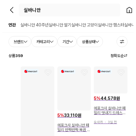
뒤로가기
홈으
연관
실바니안 40주년
실바니안 딸기
실바니안 고양이
실바니안 햄스터
실바니
브랜드
카테고리
기간
상품상태
상품
359
정확도순
5
%
44,578원
에포크사 실바니안 패
밀리 멋내기 드레스업
5
%
33,110원
세트
오사카
・
3일 전
에포크사 실바니안 패
밀리 반짝반짝 복권 해
피 스위츠 F상 아기 스