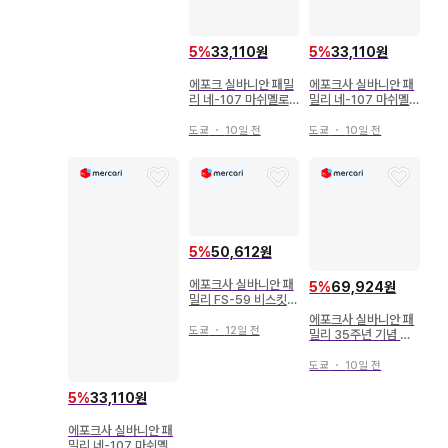
5
%
33,110원
5
%
33,110원
에포크 실바니안 패밀
에포크사 실바니안 패
리 네-107 마쉬멜로
밀리 네-107 마쉬멜
우 쥐 아기
로우 쥐 아기
도쿄
・
10일 전
도쿄
・
10일 전
5
%
50,612원
에포크사 실바니안 패
5
%
69,924원
밀리 FS-59 비스킷곰
패밀리
에포크사 실바니안 패
도쿄
・
12일 전
밀리 35주년 기념 아
기 트리오 (마스코트)
도쿄
・
10일 전
5
%
33,110원
에포크사 실바니안 패
밀리 네-107 마쉬멜