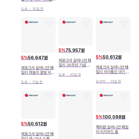
로우쥐 아기
도쿄
・
10일 전
5
%
75,957원
5
%
50,612원
5
%
56,647원
에포크사 실바니안 패
밀리 35주년 기념 아
에포크사 실바니안 패
에포크사 실바니안 패
기 트리오 (버섯 요정)
밀리 사이좋은 아기 세
밀리 하늘의 꿈빛 비행
도쿄
・
10일 전
트 - 물놀이 -
선
오사카
・
13일 전
도쿄
・
11일 전
5
%
100,098원
5
%
50,612원
해외판 실바니안 패밀
리 비치우드 홀
에포크사 실바니안 패
밀리 세-204 쇼콜라