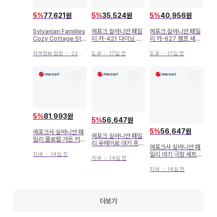
5
%
77,621원
5
%
35,524원
5
%
40,956원
Sylvanian Families
에포크 실바니안 패밀
에포크 실바니안 패밀
Cozy Cottage Sta
리 카-421 다이닝 테
리 카-627 램프 셰이
rter
이블 세트
드 커튼 세트
지역정보 없음
・
22일 전
도쿄
・
17일 전
도쿄
・
17일 전
5
%
81,993원
5
%
56,647원
5
%
56,647원
에포크사 실바니안 패
에포크 실바니안 패밀
밀리 플로럴 가든 커플
리 유메이로 아기 프린
세트 리버티 프린트
에포크사 실바니안 패
세스 세트 코-74
밀리 아기 극장 세트
지바
・
14일 전
지바
・
14일 전
마가렛 토끼 & 시마 고
양이
지바
・
14일 전
더보기