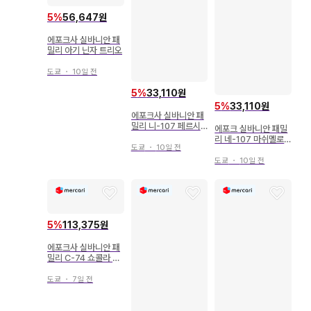
5
%
56,647원
에포크사 실바니안 패
밀리 아기 닌자 트리오
도쿄
・
10일 전
5
%
33,110원
5
%
33,110원
에포크사 실바니안 패
밀리 니-107 페르시
에포크 실바니안 패밀
안 고양이 아기
리 네-107 마쉬멜로
도쿄
・
10일 전
우 쥐 아기
도쿄
・
10일 전
5
%
113,375원
에포크사 실바니안 패
밀리 C-74 쇼콜라 토
끼 패밀리 기념일 세트
도쿄
・
7일 전