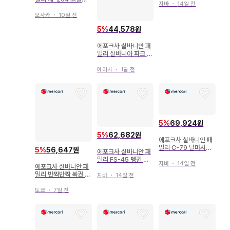
지바
・
14일 전
토끼 삼둥이 돌보기 세
트
오사카
・
10일 전
5
%
44,578원
에포크사 실바니안 패
밀리 실바니아 파크 한
정판 쇼콜라 토끼 여자
아이
아이치
・
1달 전
5
%
69,924원
5
%
62,682원
에포크사 실바니안 패
밀리 C-79 달마시안
5
%
56,647원
에포크사 실바니안 패
패밀리
밀리 FS-45 펭귄 패
지바
・
14일 전
에포크사 실바니안 패
밀리
밀리 반짝반짝 복권 해
지바
・
14일 전
피 스위츠 B상 후르츠
케이크 커플 세트 쇼콜
도쿄
・
7일 전
라 토끼 여아 & 아기