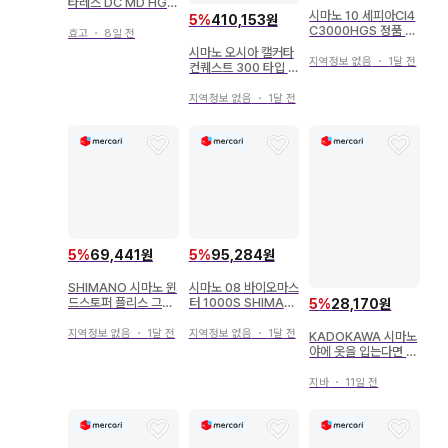
타레스 DC MD HG R
시마노 10 세피아CI4
IGHT / 베이트릴
5
%
410,153원
C3000HGS 정품 스
효고
・
8일 전
풀 SHIMANO
시마노 오시아 캘커타
지역정보 없음
・
1달 전
컨퀘스트 300 타입 J
-HG SHIMANO
지역정보 없음
・
1달 전
5
%
69,441원
5
%
95,284원
SHIMANO 시마노 윈
시마노 08 바이오마스
드스토퍼 플리스 그로
터 1000S SHIMAN
5
%
28,170원
브 M 장갑
O BIOMASTER
지역정보 없음
・
1달 전
지역정보 없음
・
1달 전
KADOKAWA 시마노
야에 옷을 입는다면 이
런 식으로 10
지바
・
11일 전