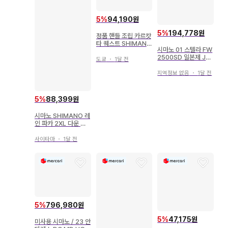
5
%
94,190원
5
%
194,778원
정품 핸들 조립 카르캇
타 퀘스트 SHIMANO
시마노 01 스텔라 FW
시마노
2500SD 일본제 JA
도쿄
・
1달 전
PAN SHIMANO
지역정보 없음
・
1달 전
5
%
88,399원
시마노 SHIMANO 레
인 파카 2XL 다운 자
켓
사이타마
・
1달 전
5
%
796,980원
5
%
47,175원
미사용 시마노 / 23 안