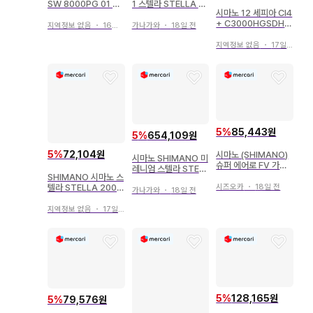
SW 8000PG 01 스
1 스텔라 STELLA F
시마노 12 세피아 CI4
텔라 시마노
W 3000S
+ C3000HGSDH S
지역정보 없음
・
16일 전
가나가와
・
18일 전
HIMANO
지역정보 없음
・
17일 전
5
%
85,443원
5
%
654,109원
5
%
72,104원
시마노 (SHIMANO)
시마노 SHIMANO 미
슈퍼 에어로 FV 가는
레니엄 스텔라 STELL
실 사양
SHIMANO 시마노 스
A 1000SS
시즈오카
・
18일 전
텔라 STELLA 2000
가나가와
・
18일 전
S 스피닝 릴 스풀
지역정보 없음
・
17일 전
5
%
128,165원
5
%
79,576원