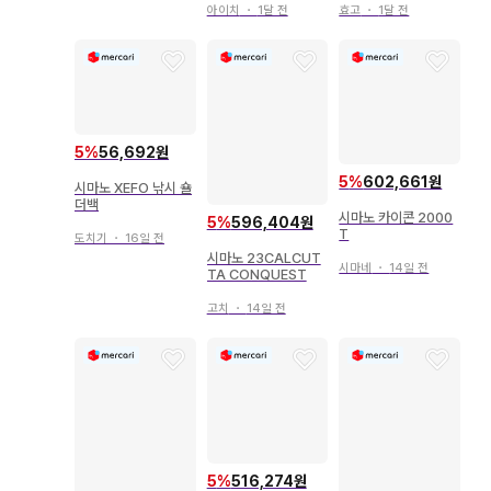
아이치
・
1달 전
효고
・
1달 전
5
%
56,692원
5
%
602,661원
시마노 XEFO 낚시 숄
더백
시마노 카이콘 2000
5
%
596,404원
T
도치기
・
16일 전
시마노 23CALCUT
시마네
・
14일 전
TA CONQUEST
고치
・
14일 전
5
%
516,274원