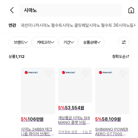
뒤로가기
홈으
연관
국산미니카
시마노 펄수트
시마노 클릿페달
시마노 펄수트 36
시마노릴
시
브랜드
카테고리
기간
상품상태
상품
1,112
정확도순
5
%
53,554원
새상품급 시마노 SHI
5
%
106만원
5
%
58,109원
MANO 플랫 브림 캡
블루 프리
시마노 24BBX 테크
SHIMANO POWER
지역정보 없음
・
5일 전
니움 파이어 브래드 C
AERO GT7000 스