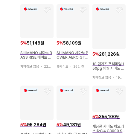
5
%
51,148원
5
%
58,109원
SHIMANO 시마노 B
SHIMANO 시마노 P
5
%
281,226원
ASS RISE 베이트 낚
OWER AERO GT6
시릴 정품 주머니 라인
000 스피닝 릴
18 엔게츠 프리미엄 1
포함
지역정보 없음
・
22일 전
홋카이도
・
25일 전
50pg 염월 시마노 S
HIMANO 베이트 릴
지역정보 없음
・
19일 전
5
%
355,100원
5
%
95,284원
5
%
49,181원
새상품 시마노 아오리
스 타CI4 C3000 SH