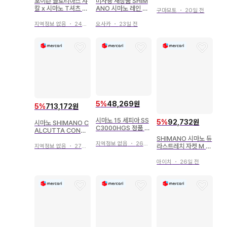
포이즌 글로리아스 쟈
미사용 새상품 SHIM
IMANO 야엔 낚시릴
칼 x 시마노 T셔츠 단
ANO 시마노 레인 버
오징어
구마모토
・
20일 전
종품 SHIMANO
킷 햇 CA-063V
지역정보 없음
・
24일 전
오사카
・
23일 전
5
%
48,269원
5
%
713,172원
시마노 15 세피아 SS
5
%
92,732원
시마노 SHIMANO C
C3000HGS 정품 핸
ALCUTTA CONQU
들 SHIMANO
EST DC 200HG
SHIMANO 시마노 듀
지역정보 없음
・
26일 전
라스트레치 자켓 M 의
지역정보 없음
・
27일 전
류 아우터
아이치
・
26일 전