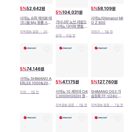
5
%
52,642원
5
%
58,109원
5
%
104,031원
시마노 슈퍼 에어로 테
시마노(Shimano) MI
가시나무 노브 라운드
크니움 Mg 정품 스풀
G Z 800
시마노 다이와 핸들 노
SA23B SHIMANO
브 릴 노브
지역정보 없음
・
25일 전
미야기
・
1달 전
군마
・
8일 전
5
%
74,146원
시마노 SHIMANO A
5
%
47,175원
5
%
127,760원
ERLEX 1000&200
0 스피닝 릴 2세트
시마노 10 세피아 CI4
SHIMANO DS3 가
지바
・
1달 전
C3000HGSDH 정
슴장화 FF-024U 블
품 스풀 SHIMANO
랙 M 사이즈
지역정보 없음
・
1달 전
지역정보 없음
・
7일 전