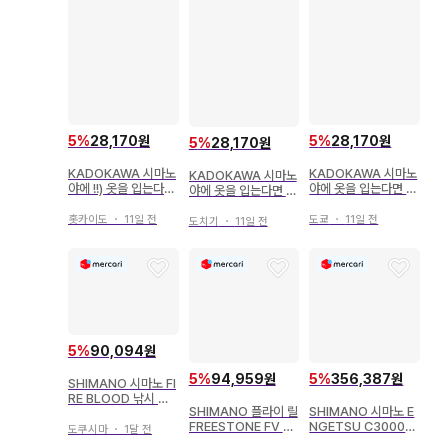
5
%
28,170원
5
%
28,170원
5
%
28,170원
KADOKAWA 시마노
KADOKAWA 시마노
KADOKAWA 시마노
야에 !!) 옷을 입는다면
야에 옷을 입는다면 이
야에 옷을 입는다면 이
이런 식으로 10
런 식으로 10
런 식으로 10
홋카이도
・
11일 전
도쿄
・
11일 전
도치기
・
11일 전
5
%
90,094원
5
%
94,959원
5
%
356,387원
SHIMANO 시마노 FI
RE BLOOD 낚시 그
SHIMANO 플라이 릴
SHIMANO 시마노 E
로브
FREESTONE FV 3
NGETSU C3000H
도쿠시마
・
1달 전
시마노 케이스 포함
GMS 엔게츠