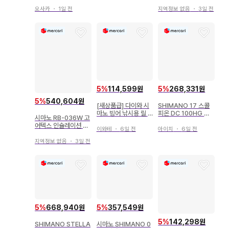
3000DXGS
피닝 릴
오사카
・
1일 전
지역정보 없음
・
3일 전
5
%
114,599원
5
%
268,331원
5
%
540,604원
[새상품급] 다이와 시
SHIMANO 17 스콜
마노 빙어 낚시용 릴 3
피온 DC 100HG 베
시마노 RB-036W 고
종 세트
이트 낚시릴 오버홀 완
어텍스 인슐레이션 쇼
료
이와테
・
6일 전
아이치
・
6일 전
트 레인 자켓
지역정보 없음
・
3일 전
5
%
668,940원
5
%
357,549원
5
%
142,298원
SHIMANO STELLA
시마노 SHIMANO 0