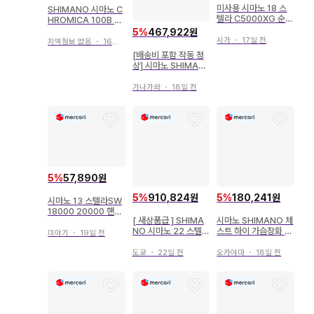
미사용 시마노 18 스
SHIMANO 시마노 C
텔라 C5000XG 순정
HROMICA 100B 베
스풀 SHIMANO
이트 낚시릴 부속품 포
5
%
467,922원
시가
・
17일 전
함
지역정보 없음
・
16일 전
[배송비 포함 작동 정
상] 시마노 SHIMAN
O 19 뱅퀴시 4000X
G
가나가와
・
18일 전
5
%
57,890원
5
%
910,824원
5
%
180,241원
시마노 13 스텔라SW
18000 20000 핸들
[ 새상품급 ] SHIMA
시마노 SHIMANO 체
축 왼쪽 Shimano
NO 시마노 22 스텔라
스트 하이 가슴장화 F
미야기
・
19일 전
4000XG
F-052T 펠트 밑창
도쿄
・
22일 전
오카야마
・
18일 전