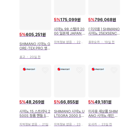
5
%
175,099원
5
%
796,068원
시마노 98 스텔라 20
[ 미사용 ] SHIMANO
00 일본제 JAPAN S
시마노 25EXSENCE
5
%
605,251원
HIMANO STELLA
C3000MHG 낚시릴
지역정보 없음
・
22일 전
후쿠오카
・
19일 전
SHIMANO 시마노 G
ORE-TEX PRO 앵글
러 쉘 자켓
효고
・
20일 전
5
%
48,269원
5
%
66,855원
5
%
49,181원
시마노 15 스트라딕 2
SHIMANO 시마노 U
미사용 새상품 SHIM
500S 정품 핸들 SHI
LTEGRA 2000 SC
ANO 시마노 레인 버
MANO
95D 스피닝 릴
킷햇 CA-063V
지역정보 없음
・
21일 전
지역정보 없음
・
23일 전
오사카
・
23일 전