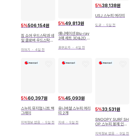
5
%
38,138원
USJ 스누피 머리띠
5
%
49,813원
5
%
506,154원
도쿄
・
5일 전
애니메이션 Blu-ray
짐 쇼어 우드스탁과 네
3매 세트 3D&2D BD
잎 클로버 우드스탁의
&DVD) I LOVE 스누
행운 스누피
피 THE PEANUTS
후쿠오카
・
4일 전
미야기
・
4일 전
MOVIE
5
%
60,397원
5
%
45,093원
스누피 뮤지엄 니트 백
유니버셜 스누피 머리
5
%
33,531원
그레이
띠 2개
SNOOPY SURF SH
지역정보 없음
・
5일 전
지바
・
5일 전
OP 스누피 봉제 인형
키링 HAWAII
지역정보 없음
・
9일 전