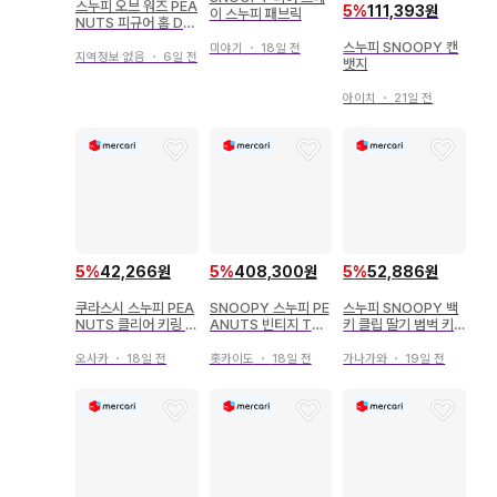
스누피 오브 워즈 PEA
5
%
111,393원
이 스누피 패브릭
NUTS 피규어 홈 DO
G
스누피 SNOOPY 캔
미야기
・
18일 전
지역정보 없음
・
6일 전
뱃지
아이치
・
21일 전
5
%
42,266원
5
%
408,300원
5
%
52,886원
쿠라스시 스누피 PEA
SNOOPY 스누피 PE
스누피 SNOOPY 백
NUTS 클리어 키링 S
ANUTS 빈티지 T셔
키 클립 딸기 범벅 키
NOOPY
츠 L 빈티지
클립
오사카
・
18일 전
홋카이도
・
18일 전
가나가와
・
19일 전