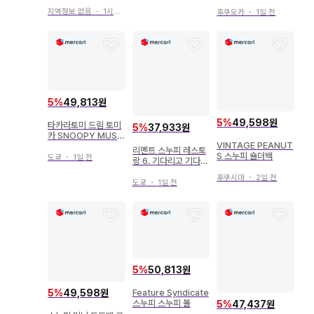
지역정보 없음
・
1시간 전
후쿠오카
・
1일 전
5
%
49,813원
5
%
49,598원
타카라토미 드림 토미
5
%
37,933원
카 SNOOPY MUSE
VINTAGE PEANUT
UM TOKYO 1주년
리멘트 스누피 레스토
S 스누피 숄더백
기념 버스 ST17
도쿄
・
1일 전
랑 6. 기다리고 기다리
던 메인
후쿠시마
・
2일 전
도쿄
・
1일 전
5
%
50,813원
5
%
49,598원
Feature Syndicate
스누피 스누피 볼
5
%
47,437원