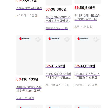
5
%
35,437원
5
%
59,546원
스누피 로손 제일복권
5
%
38,666원
핀 배지 3개 세트 스누
사이타마
・
7일 전
새상품 SNOOPY 스
피 SNOOPY 스타벅
누피 4단 서랍형 펜 스
스 콜라보
탠드 부착 탁상 수납
도쿄
・
24일 전
소품함
지역정보 없음
・
19일 전
5
%
31,262원
5
%
33,638원
스누피 오카오 사가라
SNOOPY 스누피 스
미니 파우치 우드스탁
니커즈형 키링 핑크
5
%
116,433원
239919 SNOOPY
지역정보 없음
・
24일 전
홋카이도
・
29일 전
레어 SNOOPY 스누
피 하우스 코드탭 민트
그린 3구
시가
・
25일 전