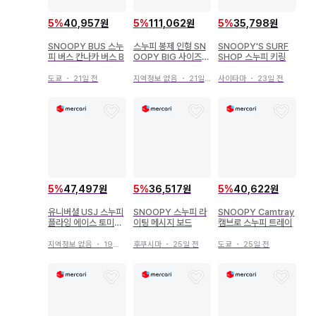
5
%
111,062원
5
%
40,957원
5
%
35,798원
스누피 봉제 인형 SN
SNOOPY BUS 스누
SNOOPY'S SURF
OOPY BIG 사이즈
피 버스 칸나카 버스 B
SHOP 스누피 키링
봉제 인형 스누피 굿즈
지역정보 없음
・
21일 전
도쿄
・
21일 전
사이타마
・
23일 전
5
%
47,497원
5
%
36,517원
5
%
40,622원
유니버셜 USJ 스누피
SNOOPY 스누피 라
SNOOPY Camtray
플라잉 에이스 토미카
이팅 메시지 보드
캠브로 스누피 트레이
Snoopy Flying A
지역정보 없음
・
19일 전
후쿠시마
・
25일 전
도쿄
・
25일 전