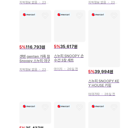
지역정보 없음
・
23일 전
지역정보 없음
・
23일 전
5
%
35,617원
5
%
116,793원
스누피 SNOOPY 손
겐텐 genten 가죽 참
수건 3장 세트
Snoopy 스누피 야구
아이치
・
26일 전
지역정보 없음
・
23일 전
5
%
39,994원
스누피 SNOOPY KE
Y HOUSE 키링
야마가타
・
28일 전