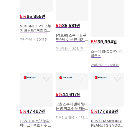
5
%
65,855원
5
%
35,581원
90s SNOOPY 스누
피 프린트T셔츠 멜란
지 그레이 싱글 스티치
[레트로] 스누피 & 우
드스탁 야구 핀 배지 S
가나가와
・
20일 전
5
%
39,994원
NOOPYTown 하라
주쿠
가나가와
・
20일 전
스누피 SNOOPY 키
하우스
야마가타
・
28일 전
5
%
44,617원
고흐 스누피 별이 빛나
는 밤 마그넷 꽃 피는
5
%
47,497원
5
%
177,988원
아몬드 나무 가지 SN
OOPY
지역정보 없음
・
17일 전
[ SNOOPY/스누피 ]
00s CHAMPION x
바이크 T셔츠 자수 가
PEANUTS SNOOP
공 블랙 XL
Y 멕시코제 스누피