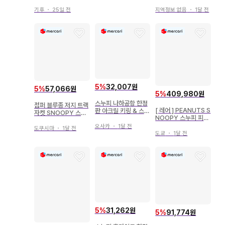
축제 타코야키
기후
・
25일 전
지역정보 없음
・
1달 전
5
%
32,007원
5
%
57,066원
5
%
409,980원
스누피 나하공항 한정
점퍼 블루종 저지 트랙
[ 레어 ] PEANUTS S
판 아크릴 키링 & 스티
자켓 SNOOPY 스누
NOOPY 스누피 피규
커 SNOOPY
피 S
어 할로윈
오사카
・
1달 전
도쿠시마
・
1달 전
도쿄
・
1달 전
5
%
31,262원
5
%
91,774원