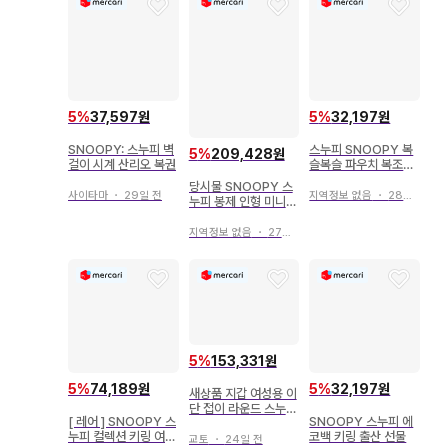
5
%
37,597원
5
%
32,197원
SNOOPY: 스누피 벽
스누피 SNOOPY 복
5
%
209,428원
걸이 시계 산리오 복권
슬복슬 파우치 복조리
미니백
당시물 SNOOPY 스
사이타마
・
29일 전
지역정보 없음
・
28일 전
누피 봉제 인형 미니백
숄더
지역정보 없음
・
27일 전
5
%
153,331원
5
%
74,189원
5
%
32,197원
새상품 지갑 여성용 이
단 접이 라운드 스누피
[ 레어 ] SNOOPY 스
SNOOPY 스누피 에
SNOOPY 천연 가죽
누피 컬렉션 키링 여름
코백 키링 출산 선물
BR
교토
・
24일 전