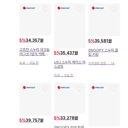
5
%
34,357원
5
%
35,581원
고흐전 스누피 아크릴
SNOOPY 스누피 클
5
%
35,437원
마그넷 [밤의 카페 테
립 키링
라스] SNOOPY
USJ 스누피 케이스 마
도쿄
・
8일 전
지역정보 없음
・
14일 전
스코트
지바
・
6일 전
5
%
33,278원
5
%
39,757원
SNOOPY 리어 트레