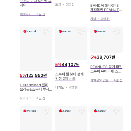
스누피 미니 토트백 그
도쿄
・
3일 전
레이
BANDAI SPIRITS
제일복권 PEANUTS
SNOOPY & SIBLIN
이바라키
・
2일 전
GS A상 COOK SN
지바
・
3일 전
OOPY 멀티 스탠드
소프트 비닐 피규어
5
%
38,707원
5
%
44,107원
PEANUTS 핑거 퍼펫
스누피 유비파페 스누
스누피 펄 보아 봉제
5
%
123,992원
피
인형 2체 세트
지역정보 없음
・
4일 전
Determined 찰리
나가노
・
4일 전
브라운&스누피 루시
메시지 인형
오카야마
・
4일 전