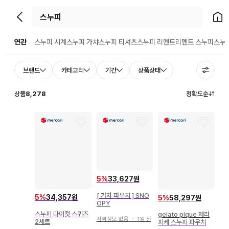
뒤로가기
홈으
연관
스누피 시계
스누피 가챠
스누피 티셔츠
스누피 리멘트
리멘트 스누피
스누
브랜드
카테고리
기간
상품상태
상품
8,278
정확도순
5
%
33,627원
[ 가챠 파우치 ] SNO
5
%
34,357원
5
%
58,297원
OPY
스누피 다이컷 스퀴즈
gelato pique 제라
지역정보 없음
・
1일 전
2세트
피케 스누피 파우치