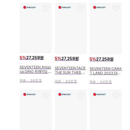
5
%
27,258원
5
%
27,258원
5
%
27,258원
SEVENTEEN Attac
SEVENTEEN FACE
SEVENTEEN CARA
ca DINO 트레이딩 카
THE SUN THE8 트
T LAND 2023 DIN
드 52
레이딩 카드
O 트레이딩 카드 63/
지바
・
2시간 전
지바
・
2시간 전
82
지바
・
2시간 전