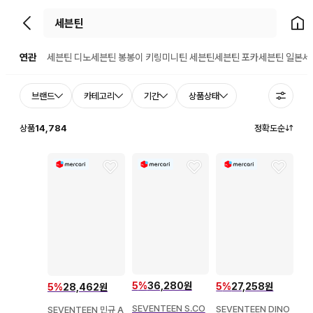
뒤로가기
홈으
연관
세븐틴 디노
세븐틴 봉봉이 키링
미니틴 세븐틴
세븐틴 포카
세븐틴 일본
세
브랜드
카테고리
기간
상품상태
상품
14,784
정확도순
5
%
36,280원
5
%
27,258원
5
%
28,462원
SEVENTEEN S.CO
SEVENTEEN DINO
SEVENTEEN 민규 A