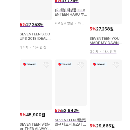
5
%
47,775원
[미개봉 새상품] SEV
ENTEEN HARU 부
채 정한 민규 단체
지역정보 없음
・
19시간 전
5
%
27,258원
5
%
27,258원
SEVENTEEN S.CO
UPS 2018 IDEAL C
SEVENTEEN YOU
UT IN JAPAN 18
MADE MY DAWN
준 트레이딩 카드 오렌
아이치
・
18시간 전
지
아이치
・
18시간 전
5
%
52,642원
5
%
45,900원
SEVENTEEN 세븐틴
SEVENTEEN 일반v
민규 패브릭 포스터 2
5
%
29,665원
er THE8 ALWAYS
020 팝업