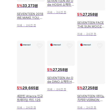
SEVENTEEN An O
de HOSHI 소책자 H
5
%
33,273원
ope
지바
・
2시간 전
SEVENTEEN 2018
5
%
27,258원
WE MAKE YOU 정
한 부채
SEVENTEEN FACE
지바
・
2시간 전
THE SUN WOOZI
트레이딩 카드
지바
・
2시간 전
5
%
27,258원
SEVENTEEN An O
de DINO 소책자 Ho
pe
5
%
27,258원
5
%
29,665원
지바
・
2시간 전
SEVENTEEN 아이노
세븐틴 Atacca 민규
치카라 VERNON 트
트레이딩 카드 125
레이딩 카드
지바
・
2시간 전
지바
・
2시간 전