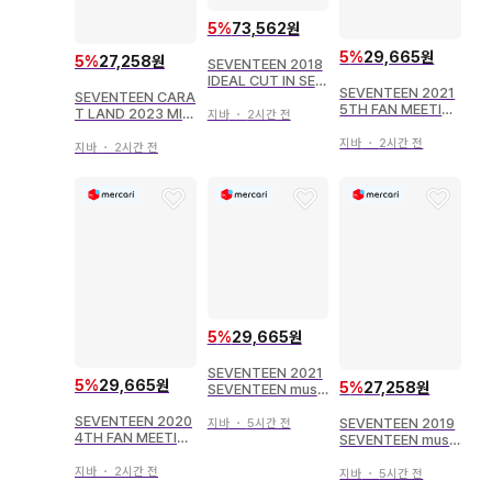
5
%
73,562원
5
%
29,665원
5
%
27,258원
SEVENTEEN 2018
IDEAL CUT IN SEO
SEVENTEEN 2021
SEVENTEEN CARA
UL JEONGHAN IM
5TH FAN MEETIN
T LAND 2023 MIN
AGE PICKET
지바
・
2시간 전
G CARAT LAND 민
GYU 트레이딩 카드 7
규 트레이딩 카드 000
지바
・
2시간 전
4/82
지바
・
2시간 전
9
5
%
29,665원
SEVENTEEN 2021
5
%
29,665원
5
%
27,258원
SEVENTEEN muse
um JOSHUA 프레임
SEVENTEEN 2020
스탠드
SEVENTEEN 2019
지바
・
5시간 전
4TH FAN MEETIN
SEVENTEEN muse
G CARAT LAND JE
um JEONGHAN 미
ONGHAN 트레이딩
지바
・
2시간 전
니 캔 케이스
지바
・
5시간 전
카드 0015