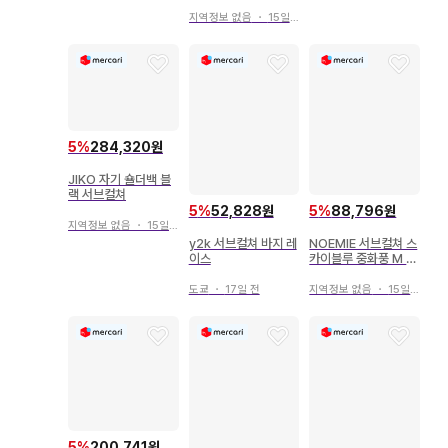
지역정보 없음
・
15일 전
5
%
284,320원
JIKO 자기 숄더백 블
랙 서브컬쳐
5
%
52,828원
5
%
88,796원
지역정보 없음
・
15일 전
y2k 서브컬쳐 바지 레
NOEMIE 서브컬쳐 스
이스
카이블루 중화풍 M 사
이즈
도쿄
・
17일 전
지역정보 없음
・
15일 전
5
%
200,741원