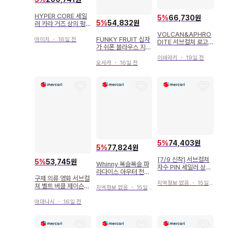
HYPER CORE 세일
5
%
66,730원
5
%
54,832원
러 카라 거즈 상의 펑
크 고딕 서브컬쳐
VOLCAN&APHRO
FUNKY FRUIT 십자
아이치
・
16일 전
DITE 서브컬쳐 로고
가 쉬폰 블라우스 지뢰
벨트 카고 팬츠
계 서브컬쳐 양산형 세
이바라키
・
19일 전
일러
오사카
・
16일 전
5
%
74,403원
5
%
77,824원
[7/9 신착] 서브컬쳐
5
%
53,745원
Whinny 복슬복슬 파
자수 PIN 세일러 상의
라다이스 아우터 천사
최종 가격 인하
구제 의류 영화 서브컬
계 패션 서브컬쳐 갸루
지역정보 없음
・
15일 전
쳐 벨트 버클 제이슨
보아 플리스
지역정보 없음
・
15일 전
하키 마스크 호러
야마나시
・
16일 전