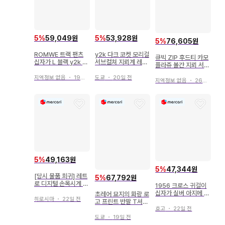
5
%
59,049원
5
%
53,928원
5
%
76,605원
ROMWE 트랙 팬츠
y2k 다크 코켓 모리걸
큐빅 ZIP 후드티 카모
십자가 L 블랙 y2k 지
서브컬쳐 지뢰계 레이
플라쥬 볼간 지뢰 서브
뢰계 서브컬쳐 시크 스
스 자수 탱크탑
컬쳐
타일
지역정보 없음
・
19일 전
도쿄
・
20일 전
지역정보 없음
・
26일 전
5
%
49,163원
5
%
47,344원
[당시 물품 희귀] 레트
5
%
67,792원
로 디지털 손목시계 코
1956 크로스 귀걸이
끼리 모티브 서브컬쳐
십자가 실버 아지메 고
초레어 묘지의 화랑 로
팬시
히로시마
・
22일 전
딕 서브컬쳐 개성파
고 프린트 반팔 T셔츠
효고
・
22일 전
/L 블랙 검정 서브컬쳐
도쿄
・
19일 전