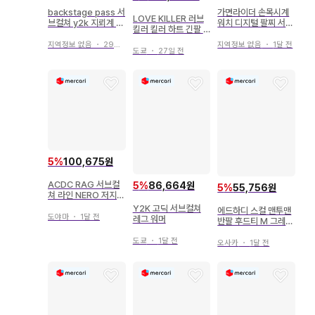
backstage pass 서
가면라이더 손목시계
LOVE KILLER 러브
브컬쳐 y2k 지뢰계 T
워치 디지털 팔찌 서브
킬러 킬러 하트 긴팔 T
셔츠 블랙 반팔
컬쳐 패션에도 굿즈
셔츠 y2k 서브컬쳐
지역정보 없음
・
29일 전
지역정보 없음
・
1달 전
도쿄
・
27일 전
5
%
100,675원
ACDC RAG 서브컬
5
%
86,664원
5
%
55,756원
쳐 라인 NERO 저지
지뢰계 블랙 x 스카이
Y2K 고딕 서브컬쳐
에드하디 스컬 맨투맨
블루
도야마
・
1달 전
레그 워머
반팔 후드티 M 그레이
그런지 서브컬쳐
도쿄
・
1달 전
오사카
・
1달 전