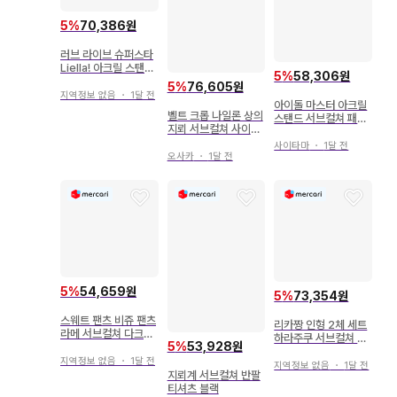
5
%
70,386원
러브 라이브 슈퍼스타
Liella! 아크릴 스탠드
5
%
58,306원
서브컬쳐 패션
5
%
76,605원
지역정보 없음
・
1달 전
아이돌 마스터 아크릴
벨트 크롭 나일론 상의
스탠드 서브컬쳐 패션
지뢰 서브컬쳐 사이버
하야사카 미레이
후드티 저지
사이타마
・
1달 전
오사카
・
1달 전
5
%
54,659원
5
%
73,354원
스웨트 팬츠 비쥬 팬츠
리카짱 인형 2체 세트
라메 서브컬쳐 다크코
하라주쿠 서브컬쳐 걸
5
%
53,928원
어 y2k
동경하는 파티시에
지역정보 없음
・
1달 전
지역정보 없음
・
1달 전
지뢰계 서브컬쳐 반팔
티셔츠 블랙