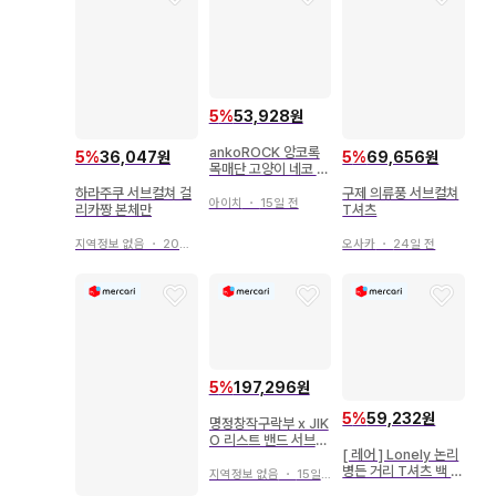
5
%
53,928원
ankoROCK 앙코록
5
%
36,047원
5
%
69,656원
목매단 고양이 네코 티
셔츠 서브컬쳐 지뢰계
하라주쿠 서브컬쳐 걸
구제 의류풍 서브컬쳐
아이치
・
15일 전
리카짱 본체만
T셔츠
지역정보 없음
・
20일 전
오사카
・
24일 전
5
%
197,296원
5
%
59,232원
명정창작구락부 x JIK
O 리스트 밴드 서브컬
[ 레어 ] Lonely 논리
쳐 지뢰 천사계 패션
병든 거리 T셔츠 백 프
지역정보 없음
・
15일 전
린트 서브컬쳐