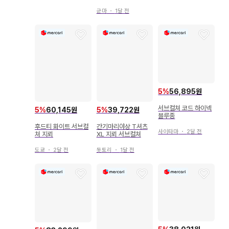
군마
・
1달 전
5
%
56,895원
서브컬쳐 코드 하이넥
5
%
60,145원
5
%
39,722원
블루종
후드티 화이트 서브컬
간기마리야상 T셔츠
사이타마
・
2달 전
쳐 지뢰
XL 지뢰 서브컬쳐
도쿄
・
2달 전
돗토리
・
1달 전