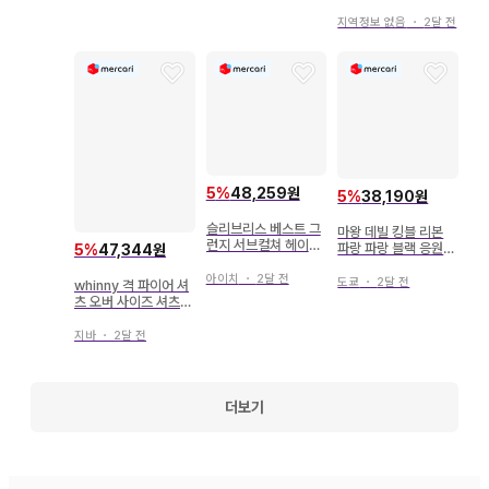
츠 서브컬쳐
지역정보 없음
・
2달 전
5
%
48,259원
5
%
38,190원
슬리브리스 베스트 그
마왕 데빌 킹블 리본
런지 서브컬쳐 헤이세
파랑 파랑 블랙 응원봉
5
%
47,344원
이 펑크 시크 스타일
리본 서브컬쳐 악마
다크 코어
아이치
・
2달 전
도쿄
・
2달 전
whinny 격 파이어 셔
츠 오버 사이즈 셔츠
화이트 지뢰 서브컬쳐
지바
・
2달 전
더보기