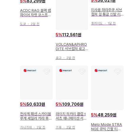
5
%
38,021원
5
%
83,299원
미사용 하라주쿠 서브
ACDC RAG 블랙 뱀
컬쳐 걸 통굽 신발 리
파이어 자켓 코스프레
카짱 의류 옷 갈아입기
서브컬쳐 남장
캐주얼
홋카이도
・
1달 전
도쿄
・
2달 전
5
%
112,561원
VOLCAN&APHRO
DITE 서브컬쳐 로고
벨트 카고 팬츠
효고
・
2달 전
5
%
50,633원
5
%
109,706원
천사계 패션 스카이블
라이치 히카리 클럽 t
5
%
48,259원
루계 세일러 카라 후드
셔츠 애니메이션 서브
티 서브컬쳐 지뢰계 지
컬쳐
Melo Mode STRA
뢰계 M
가나가와
・
2달 전
기후
・
2달 전
NGE 큐빅 긴팔 티셔