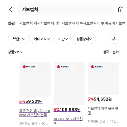
뒤로가기
홈으
연관
서브컬쳐 져지
서브컬쳐 매입
서브컬쳐 미쿠
서브컬쳐 미쿠 피규어
서브컬
브랜드
카테고리
기간
상품상태
상품
225
정확도순
5
%
54,652원
5
%
59,221원
서브컬쳐 의류 묶음 판
5
%
109,888원
블랙 헌팅 캡 y2k arc
매
hive 서브컬쳐 블랙
ACDC RAG 서브컬
지뢰
지역정보 없음
・
17일 전
쳐
지역정보 없음
・
10일 전