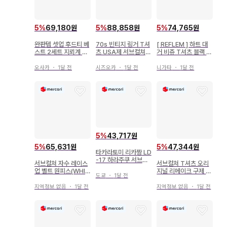
5
%
69,180원
5
%
88,858원
5
%
74,765원
완판템 셋업 후드티 베
70s 빈티지 링거 T셔
[ REFLEM ] 하트 대
스트 2세트 지뢰계 Y
츠 USA제 서브컬쳐
거 비쥬 T셔츠 블랙 F
2K 서브컬쳐
드렁커 ROACH
사이즈 지뢰계 서브컬
쳐
오사카
・
1달 전
시즈오카
・
1달 전
니가타
・
1달 전
5
%
43,717원
5
%
65,631원
5
%
47,344원
타카라토미 리카짱 LD
-17 하라주쿠 서브컬
서브컬쳐 자수 레이스
서브컬쳐 T셔츠 오리
쳐 걸 리카짱 인형
업 벨트 원피스(WHIT
지널 리메이크 구제 의
도쿄
・
1달 전
E)
류
지역정보 없음
・
1달 전
지역정보 없음
・
1달 전