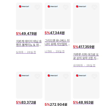
5
%
47,344원
5
%
49,478원
그리드맨 유니버스 미
지뢰계 데미지 데님 숏
나미 유메 서브컬쳐 패
팬츠 볼케이노 & 아프
5
%
417,359원
션 아크릴 스탠드
로디테 서브컬쳐
니가타
・
29일 전
도야마
・
26일 전
가루루 리퍼 아크로 도
쿄 상의 모자 2점 지뢰
서브컬쳐 펑크
사이타마
・
28일 전
5
%
83,372원
5
%
48,953원
5
%
272,904원