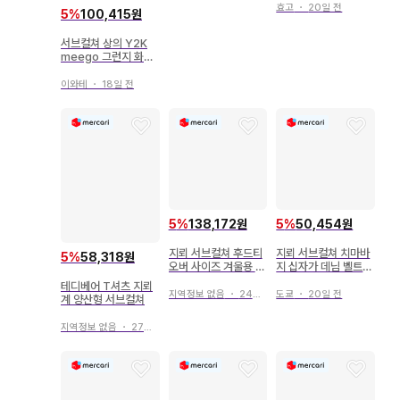
효고
・
20일 전
5
%
100,415원
서브컬쳐 상의 Y2K
meego 그런지 화이
트 상의
이와테
・
18일 전
5
%
138,172원
5
%
50,454원
지뢰 서브컬쳐 후드티
지뢰 서브컬쳐 치마바
5
%
58,318원
오버 사이즈 겨울용 V
지 십자가 데님 벨트
OLCAN&APHRODI
스커트 미니스커트 y2
테디베어 T셔츠 지뢰
TE
k
지역정보 없음
・
24일 전
도쿄
・
20일 전
계 양산형 서브컬쳐
지역정보 없음
・
27일 전