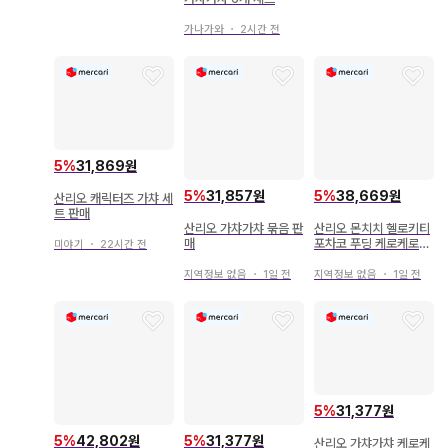
가나가와
・
2시간 전
5
%
31,869원
5
%
31,857원
5
%
38,669원
산리오 캐릭터즈 가챠 세
트 판매
산리오 가챠가챠 묶음 판
산리오 몬치치 헬로키티
매
포차코 푸딩 케로케로케
미야기
・
22시간 전
로피 가챠가챠
지역정보 없음
・
1일 전
지역정보 없음
・
1일 전
5
%
31,377원
5
%
42,802원
5
%
31,377원
산리오 가챠가챠 케로케