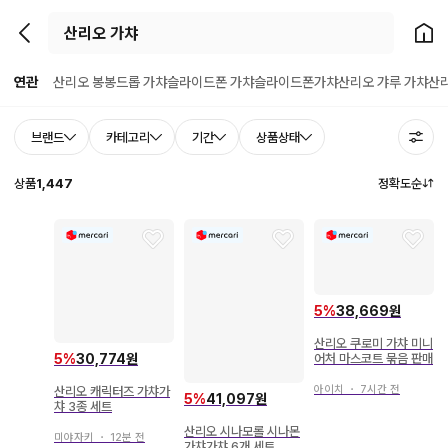
뒤로가기
홈으
연관
산리오 봉봉드롭 가챠
슬라이드폰 가챠
슬라이드폰가챠
산리오 갸루 가챠
산리
브랜드
카테고리
기간
상품상태
상품
1,447
정확도순
5
%
38,669원
산리오 쿠로미 가챠 미니
어처 마스코트 묶음 판매
5
%
30,774원
아이치
・
7시간 전
산리오 캐릭터즈 가챠가
5
%
41,097원
챠 3종 세트
산리오 시나모롤 시나몬
미야자키
・
12분 전
가챠가챠 6개 세트