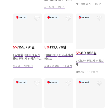
계 (체인 포함) 빈티지
빈티지
지역정보 없음
・
1일 전
시즈오카
・
1일 전
5
%
155,791원
5
%
113,876원
5
%
89,955원
[ 작동품 ] SEIKO 쿼츠
[ KRONE ] 빈티지 시계
골드 빈티지 남성용 손목
레트로
아디다스 빈티지 손목시
시계
계
오사카
・
10일 전
지역정보 없음
・
14일 전
히로시마
・
14일 전