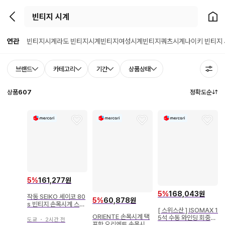
뒤로가기
홈으
연관
빈티지시계
라도 빈티지시계
빈티지여성시계
빈티지쿼츠시계
나이키 빈티지
브랜드
카테고리
기간
상품상태
상품
607
정확도순
5
%
161,277원
5
%
168,043원
작동 SEIKO 세이코 80
5
%
60,878원
s 빈티지 손목시계 스퀘
[ 스위스산 ] ISOMAX 1
어 탱크
ORIENTE 손목시계 택
5석 수동 와인딩 회중시
도쿄
・
2시간 전
포함 오리엔트 손목시계