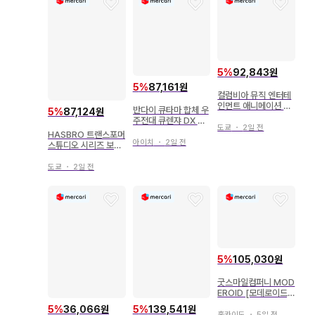
5
%
92,843원
5
%
87,161원
컬럼비아 뮤직 엔터테
인먼트 애니메이션 C
반다이 큐타마 합체 우
5
%
87,124원
D ANIMEX1200 /
주전대 큐렌쟈 DX 케
과학 구조대 테크노 보
도쿄
・
2일 전
르베로스 보이져
HASBRO 트랜스포머
이져 음악집
아이치
・
2일 전
스튜디오 시리즈 보이
저 클래스 102BB OP
TIMUS PRIME/옵티
도쿄
・
2일 전
머스 프라임 102BB
5
%
105,030원
굿스마일컴퍼니 MOD
EROID [모데로이드]
테크노보이저
5
%
139,541원
5
%
36,066원
홋카이도
・
5일 전