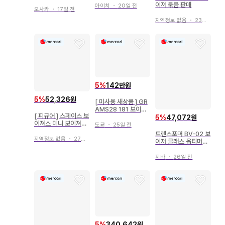
저 유닛 ]
이져 묶음 판매
아이치
・
20일 전
오사카
・
17일 전
지역정보 없음
・
23일 전
5
%
142만원
5
%
52,326원
[ 미사용 새상품 ] GR
AMS28 181 보이져
[ 피규어 ] 스페이스 보
더플
5
%
47,072원
이져스 미니 보이져스
도쿄
・
25일 전
스페이스 세트
트랜스포머 BV-02 보
지역정보 없음
・
27일 전
이저 클래스 옵티머스
프라이멀
지바
・
26일 전
5
%
340,642원