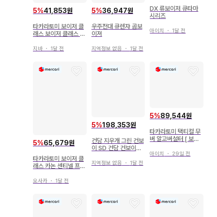
DX 류보이저 큐타마
5
%
41,853원
5
%
36,947원
시리즈
타카라토미 보이저 클
우주전대 큐렌쟈 곰보
아이치
・
1달 전
래스 보이저 클래스 옵
이져
티머스 프라이멀 BV0
2
지바
・
1달 전
지역정보 없음
・
1달 전
5
%
89,544원
5
%
198,353원
타카라토미 택티컬 무
버 알고버설터 [ 보이
건담 지우개 그린 건보
5
%
65,679원
져 유닛 ] 아비스Ver.
이 SD 건담 건보이저
아이치
・
29일 전
미절단 레어
타카라토미 보이저 클
지역정보 없음
・
1달 전
래스 카논 센티넬 프라
임 DA20
오사카
・
1달 전