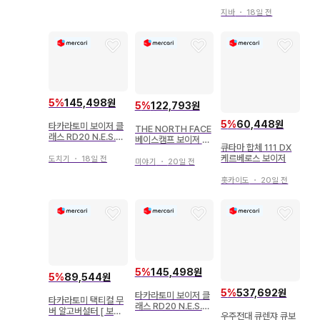
머스 프라임 BV01
지바
・
18일 전
5
%
145,498원
5
%
122,793원
5
%
60,448원
타카라토미 보이저 클
THE NORTH FACE
래스 RD20 N.E.S.T.
베이스캠프 보이져 라
브라지온 RD20
큐타마 합체 111 DX
이트 31L
케르베로스 보이저
도치기
・
18일 전
미야기
・
20일 전
홋카이도
・
20일 전
5
%
145,498원
5
%
89,544원
5
%
537,692원
타카라토미 보이저 클
타카라토미 택티컬 무
래스 RD20 N.E.S.T.
버 알고버설터 [ 보이
우주전대 큐렌쟈 큐보
브라지온 RD20