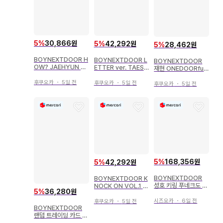
5
%
30,866원
5
%
42,292원
5
%
28,462원
BOYNEXTDOOR H
BOYNEXTDOOR L
BOYNEXTDOOR
OW? JAEHYUN 트
ETTER ver. TAESA
재현 ONEDOORful
레이딩 카드
N WHY.. LETTER
Day 6/6
후쿠오카
・
5일 전
후쿠오카
・
5일 전
후쿠오카
・
5일 전
5
%
168,356원
5
%
42,292원
BOYNEXTDOOR
BOYNEXTDOOR K
성호 키링 푸네크도 트
NOCK ON VOL.1 FI
5
%
36,280원
레이딩 카드 케이스
NAL TAESAN 럭키
드로우 키링
시즈오카
・
6일 전
후쿠오카
・
5일 전
BOYNEXTDOOR
랜덤 트레이딩 카드 J
AEHYUN KNOCK