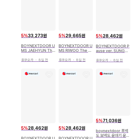
5
%
33,273원
5
%
29,665원
5
%
28,462원
BOYNEXTDOOR U
BOYNEXTDOOR U
BOYNEXTDOOR P
MS JAEHYUN The
MS RIWOO The A
ause ver. SUNGH
Action
ction
O The Action
후쿠오카
・
8일 전
후쿠오카
・
8일 전
후쿠오카
・
8일 전
5
%
71,036원
5
%
28,462원
5
%
28,462원
boynextdoor 푸넥
도 보넥도 운아기 운학
BOYNEXTDOOR U
BOYNEXTDOOR U