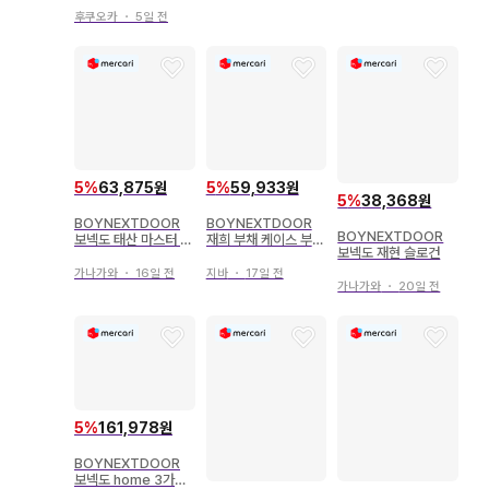
ON 4/8
후쿠오카
・
5일 전
5
%
63,875원
5
%
59,933원
5
%
38,368원
BOYNEXTDOOR
BOYNEXTDOOR
BOYNEXTDOOR
보넥도 태산 마스터 슬
재희 부채 케이스 부채
보넥도 재현 슬로건
로건
커버 보넥도
가나가와
・
16일 전
지바
・
17일 전
가나가와
・
20일 전
5
%
161,978원
BOYNEXTDOOR
보넥도 home 3가지