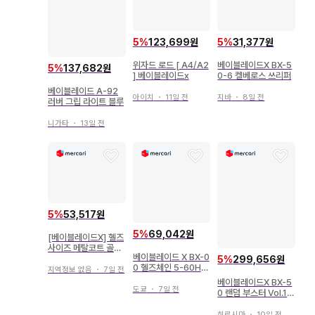
5
%
123,699원
5
%
31,377원
위자드 로드 [ A4/A2
베이블레이드X BX-5
5
%
137,682원
] 베이블레이드x
0-6 켈베로스 쓰리퍼
베이블레이드 A-92
아이치
・
11일 전
지바
・
8일 전
러버 그립 라이트 블루
니가타
・
13일 전
5
%
53,517원
5
%
69,042원
[베이블레이드X] 헬즈
사이즈 메탈코트 골드
베이블레이드 X BX-0
3-85GB 미개봉
5
%
299,656원
0 헬즈체인 5-60HT
지역정보 없음
・
7일 전
메탈 코트 블랙
베이블레이드X BX-5
도쿄
・
7일 전
0 랜덤 부스터 Vol.11
브라키오윕
히로시마
・
10일 전