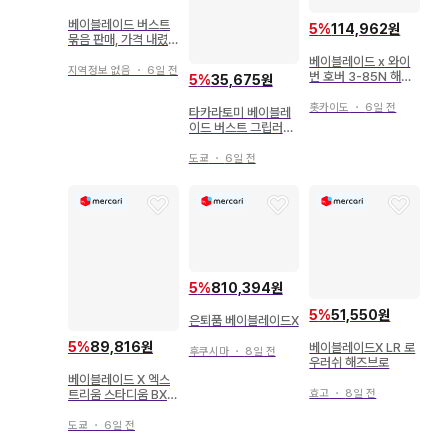
베이블레이드 버스트
5
%
114,962원
묶음 판매, 가격 내렸
어요
베이블레이드 x 와이
지역정보 없음
・
6일 전
번 호버 3-85N 해즈
5
%
35,675원
브로판
홋카이도
・
6일 전
타카라토미 베이블레
이드 버스트 그립러버
바이올렛 B116
도쿄
・
6일 전
5
%
810,394원
5
%
51,550원
은퇴품 베이블레이드X
5
%
89,816원
베이블레이드X LR 로
후쿠시마
・
8일 전
우러쉬 해즈브로
베이블레이드 X 엑스
트리움 스타디움 BX-1
효고
・
8일 전
1 미사용 새상품
도쿄
・
6일 전