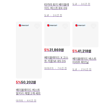
50FF 미사용 새상품
도쿄
・
3시간 전
타카라 토미 베이블레
이드 버스트 BX-09
도쿄
・
2시간 전
5
%
31,869원
5
%
41,218원
베이블레이드 X 고스
베이블레이드 버스트
트 서클 M-85 DS
미라주 파브닐
야마구치
・
7시간 전
도쿄
・
21시간 전
5
%
50,202원
베이블레이드 버스트
발키리 계열 2개 세트
아키타
・
4시간 전