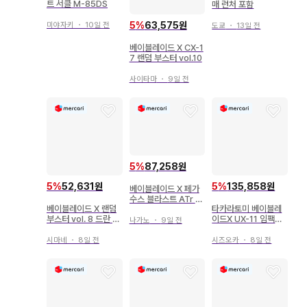
트 서클 M-85DS
매 런처 포함
5
%
63,575원
미야자키
・
10일 전
도쿄
・
13일 전
베이블레이드 X CX-1
7 랜덤 부스터 vol.10
사이타마
・
9일 전
5
%
87,258원
5
%
52,631원
5
%
135,858원
베이블레이드 X 페가
수스 블라스트 ATr 메
베이블레이드 X 랜덤
타카라토미 베이블레
탈 코트 레드
부스터 vol. 8 드란 대
이드X UX-11 임팩트
나가노
・
9일 전
거
드레이크 2개 세트
시마네
・
8일 전
시즈오카
・
8일 전