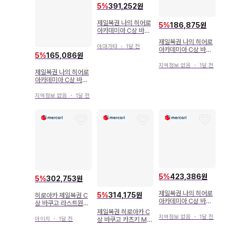
5
%
391,252원
제일복권 나의 히어로
5
%
186,875원
아카데미아 C상 바쿠
고 카츠키 라스트 원상
제일복권 나의 히어로
야마가타
・
1달 전
아카데미아 C상 바쿠
5
%
165,086원
고 카츠키 피규어 + J
상 전종
지역정보 없음
・
1달 전
제일복권 나의 히어로
아카데미아 C상 바쿠
고 카츠키 덤 포함
지역정보 없음
・
1달 전
5
%
423,386원
5
%
302,753원
제일복권 나의 히어로
5
%
314,175원
히로아카 제일복권 C
아카데미아 C상 바쿠
상 바쿠고 라스트원상
고 카츠키 라스트 원상
올마이트 피규어
제일복권 히로아카 C
올마이트
지역정보 없음
・
1달 전
아이치
・
1달 전
상 바쿠고 카츠키 MA
STERLISE 피규어 미