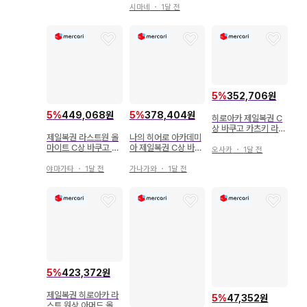
개봉
시마네
・
1달 전
5
%
352,706원
5
%
449,068원
5
%
378,404원
히로아카 제일복권 C
상 바쿠고 카츠키 라스
제일복권 라스트원 올
나의 히어로 아카데미
트원상 아머드 올마이
마이트 C상 바쿠고 카
아 제일복권 C상 바쿠
트
오사카
・
1달 전
츠키 D상 스테인 쵸코
고 라스트 원 올마이트
놋코
야마가타
・
1달 전
가나가와
・
1달 전
5
%
423,372원
제일복권 히로아카 라
5
%
47,352원
스트 원상 아머드 올마