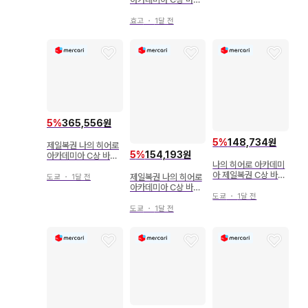
고 카츠키 피규어 쵸코
놋코 세트
효고
・
1달 전
5
%
365,556원
5
%
148,734원
제일복권 나의 히어로
5
%
154,193원
아카데미아 C상 바쿠
나의 히어로 아카데미
고 카츠키 라스트 원상
아 제일복권 C상 바쿠
올마이트
제일복권 나의 히어로
도쿄
・
1달 전
고 카츠키 피규어
아카데미아 C상 바쿠
도쿄
・
1달 전
고 카츠키 피규어 H상
덤
도쿄
・
1달 전