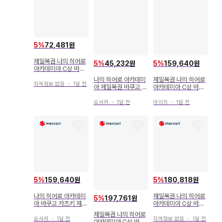
5
%
72,481원
제일복권 나의 히어로
5
%
45,232원
5
%
159,640원
아카데미아 C상 바쿠
고 카츠키 MASTERL
나의 히어로 아카데미
제일복권 나의 히어로
ISE
지역정보 없음
・
1달 전
아 제일복권 바쿠고 카
아카데미아 C상 바쿠
츠키 C상 피규어
고 카츠키 피규어
오사카
・
1달 전
아이치
・
1달 전
5
%
159,640원
5
%
180,818원
나의 히어로 아카데미
제일복권 나의 히어로
5
%
197,761원
아 바쿠고 카츠키 제일
아카데미아 C상 바쿠
복권 C상 피규어
고 카츠키
제일복권 나의 히어로
오사카
・
1달 전
지역정보 없음
・
1달 전
아카데미아 C상 바쿠