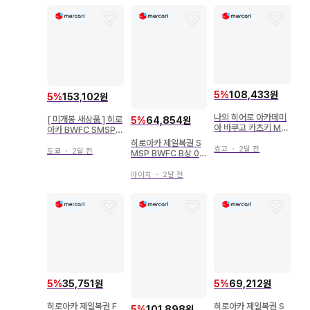
5
%
108,433원
5
%
153,102원
나의 히어로 아카데미
[ 미개봉 새상품 ] 히로
5
%
64,854원
아 바쿠고 카츠키 MA
아카 BWFC SMSP
XIMATIC 미사용 새
바쿠고 카츠키 2종 세
히로아카 제일복권 S
상품
효고
・
2달 전
트
도쿄
・
2달 전
MSP BWFC B상 02
바쿠고 카츠키
아이치
・
2달 전
5
%
35,751원
5
%
69,212원
히로아카 제일복권 F
히로아카 제일복권 S
5
%
101,898원