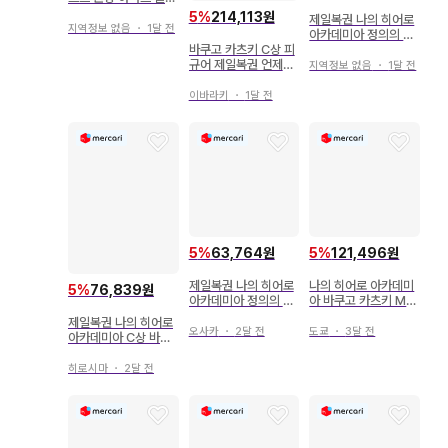
이트 c상 바쿠고 카츠
5
%
214,113원
제일복권 나의 히어로
키 피규어
지역정보 없음
・
1달 전
아카데미아 정의의 형
태 C상 바쿠고 카츠키
바쿠고 카츠키 C상 피
규어 제일복권 언제까
지역정보 없음
・
1달 전
지나 손을 뻗는 이야기
히로아카
이바라키
・
1달 전
5
%
63,764원
5
%
121,496원
제일복권 나의 히어로
나의 히어로 아카데미
5
%
76,839원
아카데미아 정의의 형
아 바쿠고 카츠키 MA
태 C상 바쿠고 카츠키
STERLISE C상
제일복권 나의 히어로
피규어
오사카
・
2달 전
도쿄
・
3달 전
아카데미아 C상 바쿠
고 카츠키 피규어
히로시마
・
2달 전