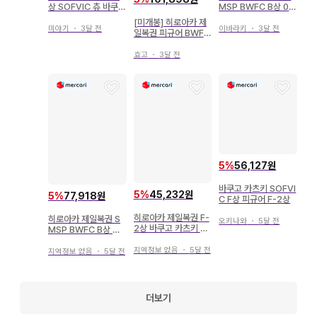
상 SOFVIC 츄 바쿠고
MSP BWFC B상 02
카츠키
바쿠고 카츠키
[미개봉] 히로아카 제
미야기
・
3달 전
이바라키
・
3달 전
일복권 피규어 BWFC
바쿠고 카츠키 A상
효고
・
3달 전
5
%
56,127원
바쿠고 카츠키 SOFVI
5
%
45,232원
5
%
77,918원
C F상 피규어 F-2상
히로아카 제일복권 F-
히로아카 제일복권 S
오키나와
・
5달 전
2상 바쿠고 카츠키 S
MSP BWFC B상 바
OFVIC 피규어
쿠고 카츠키
지역정보 없음
・
5달 전
지역정보 없음
・
5달 전
더보기