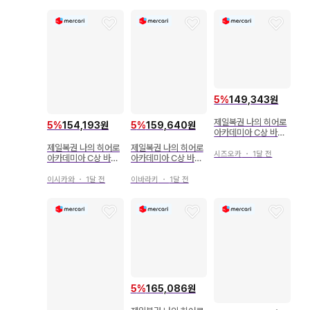
5
%
149,343원
제일복권 나의 히어로
5
%
154,193원
5
%
159,640원
아카데미아 C상 바쿠
고 카츠키
제일복권 나의 히어로
제일복권 나의 히어로
시즈오카
・
1달 전
아카데미아 C상 바쿠
아카데미아 C상 바쿠
고 카츠키 피규어
고 카츠키 피규어
이시카와
・
1달 전
이바라키
・
1달 전
5
%
165,086원