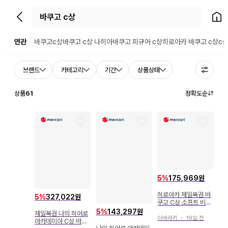
뒤로가기
홈으
연관
바쿠고c상
바쿠고 c상 나히아
바쿠고 피규어 c상
히로아카 바쿠고 c상
c
브랜드
카테고리
기간
상품상태
상품
61
정확도순
5
%
175,969원
히로아카 제일복권 바
5
%
327,022원
쿠고 C상 소프트 비닐
인형 묶음 판매
5
%
143,297원
제일복권 나의 히어로
이바라키
・
19일 전
아카데미아 C상 바쿠