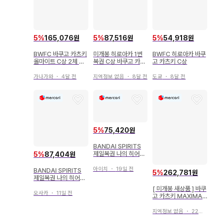
5
%
165,076원
5
%
87,516원
5
%
54,918원
BWFC 바쿠고 카츠키
미개봉 히로아카 1번
BWFC 히로아카 바쿠
올마이트 C상 2체 세
복권 C상 바쿠고 카츠
고 카츠키 C상
트
키
가나가와
・
4달 전
지역정보 없음
・
8달 전
도쿄
・
8달 전
5
%
75,420원
BANDAI SPIRITS
제일복권 나의 히어로
5
%
87,404원
아카데미아 ULTRA I
MPACT B상 바쿠고
아이치
・
19일 전
BANDAI SPIRITS
5
%
262,781원
카츠키 ULTRA IMPA
제일복권 나의 히어로
CT figure
아카데미아 ULTRA I
[ 미개봉 새상품 ] 바쿠
MPACT B상 바쿠고
오사카
・
11일 전
고 카츠키 MAXIMAT
카츠키 ULTRA IMPA
IC 피규어 4점
CT 피규어
지역정보 없음
・
22일 전