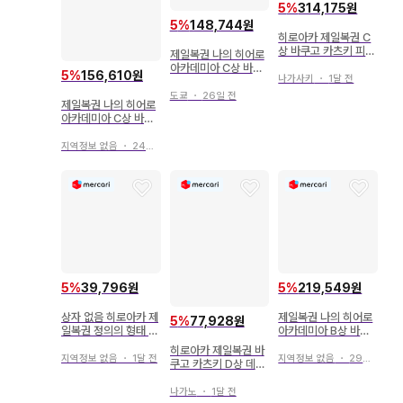
5
%
314,175원
5
%
148,744원
히로아카 제일복권 C
상 바쿠고 카츠키 피규
제일복권 나의 히어로
어 2개 세트
아카데미아 C상 바쿠
5
%
156,610원
나가사키
・
1달 전
고 카츠키 피규어
도쿄
・
26일 전
제일복권 나의 히어로
아카데미아 C상 바쿠
고 카츠키 피규어 + 덤
지역정보 없음
・
24일 전
5
%
39,796원
5
%
219,549원
상자 없음 히로아카 제
제일복권 나의 히어로
5
%
77,928원
일복권 정의의 형태 c
아카데미아 B상 바쿠
상 바쿠고 카츠키
고 카츠키 C상 토도로
히로아카 제일복권 바
키 쇼토
지역정보 없음
・
1달 전
지역정보 없음
・
29일 전
쿠고 카츠키 D상 데쿠
C상
나가노
・
1달 전