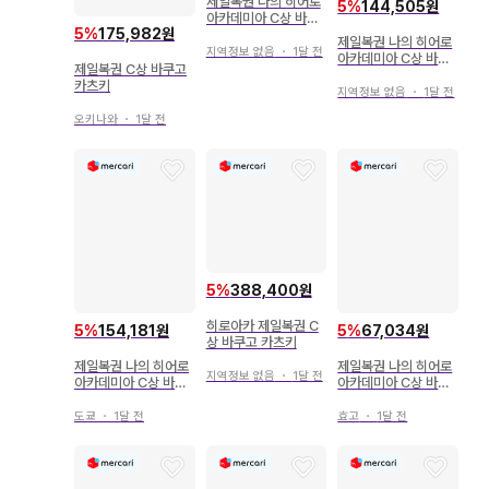
제일복권 나의 히어로
5
%
144,505원
아카데미아 C상 바쿠
5
%
175,982원
고 카츠키 피규어
제일복권 나의 히어로
지역정보 없음
・
1달 전
아카데미아 C상 바쿠
제일복권 C상 바쿠고
고 카츠키 피규어
카츠키
지역정보 없음
・
1달 전
오키나와
・
1달 전
5
%
388,400원
히로아카 제일복권 C
5
%
154,181원
5
%
67,034원
상 바쿠고 카츠키
제일복권 나의 히어로
제일복권 나의 히어로
지역정보 없음
・
1달 전
아카데미아 C상 바쿠
아카데미아 C상 바쿠
고 카츠키 피규어
고 카츠키 MASTERL
ISE
도쿄
・
1달 전
효고
・
1달 전