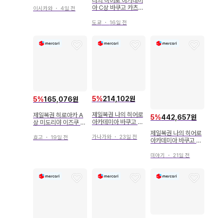
나의 히어로 아카데미
고 라스트 원 덤 포함
아 C상 바쿠고 카츠키
이시카와
・
4일 전
피규어
도쿄
・
16일 전
5
%
214,102원
5
%
165,076원
제일복권 나의 히어로
제일복권 히로아카 A
5
%
442,657원
아카데미아 바쿠고 카
상 미도리야 이즈쿠 &
츠키 C상 D상
C상 바쿠고 카츠키 피
제일복권 나의 히어로
규어
가나가와
・
23일 전
효고
・
19일 전
아카데미아 바쿠고 카
츠키 피규어 B상 C상
세트
미야기
・
21일 전