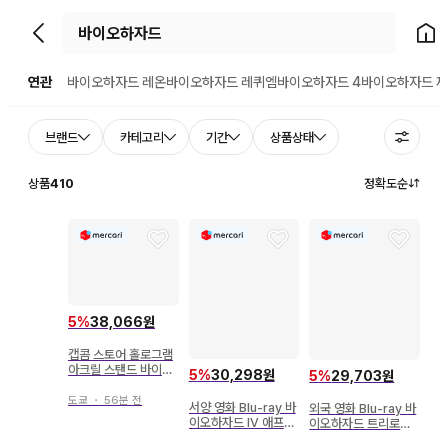
뒤로가기
홈으
연관
바이오하자드 레온
바이오하자드 레퀴엠
바이오하자드 4
바이오하자드 
브랜드
카테고리
기간
상품상태
상품
410
정확도순
5
%
38,066원
캡콤 스토어 홀로그램
아크릴 스탠드 바이오
5
%
30,298원
5
%
29,703원
하자드 레온
도쿄
・
56분 전
서양 영화 Blu-ray 바
외국 영화 Blu-ray 바
이오하자드 IV 애프터
이오하자드 트리로지
라이프
BOX