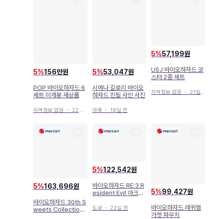
5
%
57,199원
USJ 바이오하자드 코
5
%
156만원
5
%
53,047원
스터 2종 세트
POP 바이오하자드 6
시에나 길로리 바이오
지역정보 없음
・
21일 전
세트 미개봉 새상품
하자드 친필 사인 사진
지역정보 없음
・
22일 전
미에
・
19일 전
5
%
122,542원
바이오하자드 RE:3 R
5
%
163,696원
5
%
99,427원
esident Evil 아크릴
키링
바이오하자드 30th S
바이오하자드 레퀴엠
도쿄
・
22일 전
weets Collection
가젯 파우치
마스코트