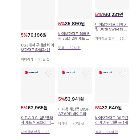
5
%
160,231원
5
%
35,890원
바이오하자드 러버 키
링 30th Sweets C
바이오하자드 러버 키
ollection
5
%
70,196원
링 vol.1 2종 세트 질
지역정보 없음
・
23일 전
크리스
USJ에서 구매한 바이
도쿄
・
22일 전
오하자드 타월과 펜
이바라키
・
23일 전
5
%
53,941원
5
%
62,965원
5
%
32,640원
미사용 새상품 BIOH
AZARD 바이오하자
S.T.A.R.S. 엄브렐라
바이오하자드 30주년
드 마스크와 스티커
사 세트 엄브렐라 마커
러버 키링 라쿤 군 1개
니가타
・
20일 전
바이오하자드
지역정보 없음
・
23일 전
효고
・
24일 전