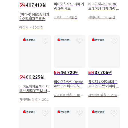
바이오하자드 러버 키
바이오하자드 30th
5
%
407,419원
링 3종 세트
트레이딩 러버 키링 가
챠
[미개봉] NECA 네카
아이치
・
19일 전
사이타마
・
20일 전
바이오하자드 리커
아이치
・
20일 전
5
%
46,720원
5
%
37,705원
5
%
66,225원
바이오하자드 Resid
뮤지컬 바이오하자드
ent Evil 바이오하자
보이스 오브 가이아 팜
바이오하자드 빌리지
드 2 키링
플렛
오브 섀도우즈 M 사이
즈
지역정보 없음
・
18일 전
지역정보 없음
・
21일 전
지역정보 없음
・
20일 전