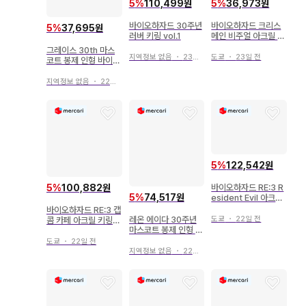
5
%
110,499원
5
%
36,973원
바이오하자드 30주년
바이오하자드 크리스
5
%
37,695원
러버 키링 vol.1
메인 비주얼 아크릴 스
탠드
그레이스 30th 마스
지역정보 없음
・
23일 전
도쿄
・
23일 전
코트 봉제 인형 바이오
하자드
지역정보 없음
・
22일 전
5
%
122,542원
바이오하자드 RE:3 R
5
%
100,882원
5
%
74,517원
esident Evil 아크릴
키링
바이오하자드 RE:3 캡
도쿄
・
22일 전
레온 에이다 30주년
콤 카페 아크릴 키링
마스코트 봉제 인형 바
네메시스
이오하자드
도쿄
・
22일 전
지역정보 없음
・
22일 전