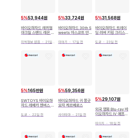
5
%
53,944원
5
%
33,724원
5
%
31,568원
바이오하자드 레퀴엠
바이오하자드 30th S
바이오하자드 트레이
아크릴 스탠드 레온 캡
weets 마스코트 만나
딩 러버 키링 크리스
콤
요 너구리 레온
질
지역정보 없음
・
21일 전
미야기
・
17일 전
도쿄
・
23일 전
5
%
165만원
5
%
59,356원
5
%
29,107원
SWTOYS 바이오하
바이오하자드 귀 쫑긋
자드 레베카 첸버스 피
모자 케르베로스
외국 영화 Blu-ray 바
규어
이오하자드 IV 애프터
도쿄
・
22일 전
사이타마
・
21일 전
라이프 IN 3D
아이치
・
18일 전