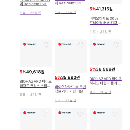
페 Resident Evil 아
페 Resident Evil 아
크릴 키링
크릴 키링
5
%
41,315원
도쿄
・
22일 전
도쿄
・
22일 전
바이오하자드 30th
트레이딩 러버 키링 크
리스 웨스커
기후
・
24일 전
5
%
38,968원
5
%
49,618원
5
%
35,890원
BIOHAZARD 바이오
BIOHAZARD 바이오
하자드 타월 머플러 타
하자드 크리스 스티커
바이오하자드 30주년
월 THE FINAL
아크릴 스탠드
캡슐 러버 키링 레온
효고
・
26일 전
도쿄
・
24일 전
도쿄
・
27일 전