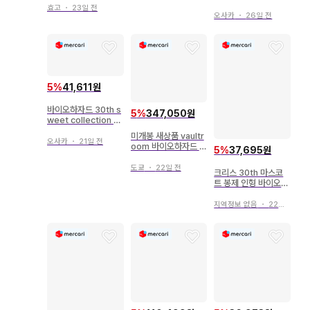
효고
・
23일 전
오사카
・
26일 전
5
%
41,611원
바이오하자드 30th s
5
%
347,050원
weet collection 클
리어 파일 3개
미개봉 새상품 vaultr
오사카
・
21일 전
oom 바이오하자드 레
5
%
37,695원
퀴엠 tee 사이즈 M
도쿄
・
22일 전
크리스 30th 마스코
트 봉제 인형 바이오하
자드
지역정보 없음
・
22일 전