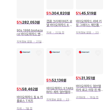
5
%
304,820원
5
%
45,519원
캡콤 크리에이터즈 모
바이오하자드 러버 키
5
%
282,053원
델 바이오하자드 6 레
링 그레이스 체인톱 리
온 S 케네디
커 도미트레스쿠
90s 1996 biohaza
지바
・
22일 전
지역정보 없음
・
23일 전
rd 바이오하자드 밴드
t셔츠
지역정보 없음
・
21일 전
5
%
31,351원
5
%
52,136원
바이오하자드 엄브렐
바이오하자드 STARS
5
%
58,462원
라사 로고 사장 핀 배
RPD 세트 엄브렐라
지 핀즈 3개 Z250
마커 캡콤 1
바이오하자드 질 & 카
구마모토
・
18일 전
지역정보 없음
・
23일 전
를로스 T셔츠
지바
・
1달 전