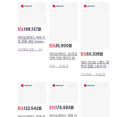
5
%
198,137원
바이오하자드 러버 키
링 전종 세트 Sweets
Collection
5
%
35,900원
지역정보 없음
・
23일 전
5
%
50,338원
바이오하자드 30주년
러버 키링 에이다 로켓
런처
레온 아크릴 스탠드 컬
지바
・
22일 전
렉션 캡콤 스토어 바이
오하자드 30주년
가나가와
・
24일 전
5
%
176,693원
5
%
122,542원
바이오하자드 캡콤 카
바이오하자드 캡콤 카