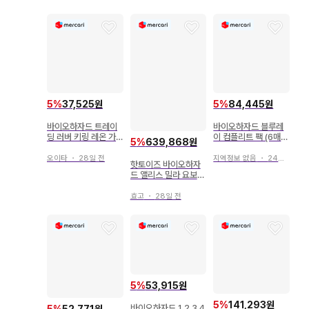
5
%
37,525원
5
%
84,445원
바이오하자드 트레이
바이오하자드 블루레
딩 러버 키링 레온 가
이 컴플리트 팩 (6매
5
%
639,868원
챠
입) BIOHAZARD
오이타
・
28일 전
지역정보 없음
・
24일 전
핫토이즈 바이오하자
드 앨리스 밀라 요보비
치
효고
・
28일 전
5
%
53,915원
5
%
141,293원
바이오하자드 1 2 3 4
5
%
52,771원