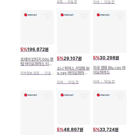
교토
・
6일 전
지바
・
12일 전
5
%
196,872원
5
%
30,298원
5
%
29,107원
초레어 빈티지 00s 팬
텀 바이오하자드 티셔
외국 영화 Blu-ray 바
소니 픽처스 서양화 Bl
츠 호러
이오하자드
u-ray 바이오하자드 I
지역정보 없음
・
12일 전
V 애프터라이프 IN 3
지바
・
16일 전
D
지바
・
10일 전
5
%
48,897원
5
%
33,724원