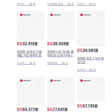
어 Ver. 뮤츠
아이치
・
1달 전
지역정보 없음
・
1달 전
도치기
・
1달 전
5
%
32,415원
5
%
38,428원
5
%
39,581원
포켓몬 30주년 기념
포켓몬스터 가샤토 콜
메탈 키링 레쿠자 호우
렉트06 꼬부기(제니
포켓몬 뮤츠 T셔츠 M
오우 뮤츠
카메) 리자드(히토카
사이즈
게) 뮤츠
오사카
・
1달 전
와카야마
・
1달 전
오사카
・
1달 전
5
%
57,745원
5
%
56,277원
5
%
77,041원