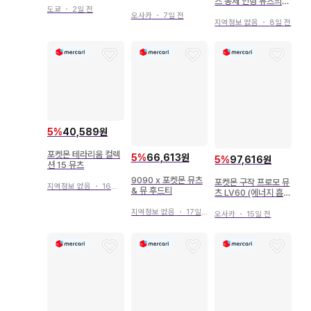
즈 봉제 인형 뮤츠의
R
도쿄
・
2일 전
역습 EVOLUTION
오사카
・
7일 전
지역정보 없음
・
8일 전
5
%
40,589원
포켓몬 테라리움 컬렉
5
%
66,613원
5
%
97,616원
션 15 뮤츠
9090 x 포켓몬 뮤츠
포켓몬 구작 프로모 뮤
지역정보 없음
・
16일 전
& 뮤 후드티
츠 LV60 (에너지 흡
수)
지역정보 없음
・
17일 전
오사카
・
15일 전