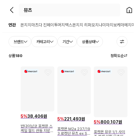
뒤로가기
홈으
연관
몬치치
마츠다 진페이
투머치택스
몬치치 히퍼
모치냐미
마치보케
마메치
미
브랜드
카테고리
기간
상품상태
상품
180
정확도순
5
%
38,406원
5
%
221,493원
5
%
800,107원
반다이남코 포켓몬 스
포켓몬 M2a 237/19
케일 월드 관동 지방
포켓몬 뮤우 1/1 사이
3 로켓단 뮤츠 ex SA
포켓몬스터 뮤츠 5