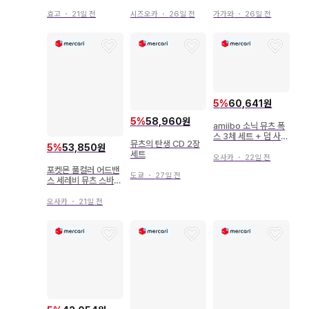
카드 포함
효고
・
21일 전
시즈오카
・
26일 전
가가와
・
26일 전
5
%
60,641원
5
%
58,960원
amiibo 소닉 뮤츠 폭
스 3체 세트 + 덤 사무
뮤츠의 탄생 CD 2장
스
5
%
53,850원
세트
오사카
・
22일 전
포켓몬 풀컬러 어드밴
도쿄
・
27일 전
스 세레비 뮤츠 스바메
다탱구
오사카
・
21일 전