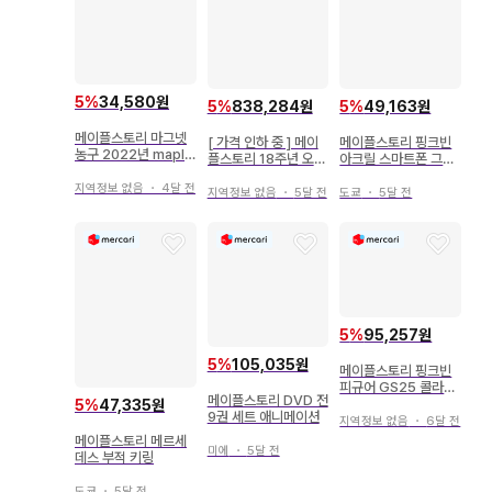
5
%
34,580원
5
%
838,284원
5
%
49,163원
메이플스토리 마그넷
[ 가격 인하 중 ] 메이
메이플스토리 핑크빈
농구 2022년 maple
플스토리 18주년 오리
아크릴 스마트폰 그립
story
지널 사운드 트랙
[ 새상품 ]
지역정보 없음
・
4달 전
지역정보 없음
・
5달 전
도쿄
・
5달 전
5
%
95,257원
5
%
105,035원
메이플스토리 핑크빈
피규어 GS25 콜라보
메이플스토리 DVD 전
한국
5
%
47,335원
9권 세트 애니메이션
지역정보 없음
・
6달 전
메이플스토리 메르세
미에
・
5달 전
데스 부적 키링
도쿄
・
5달 전