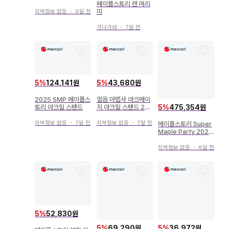
티커 렌 1
메이플스토리 렌 머리
띠
지역정보 없음
・
6달 전
가나가와
・
7달 전
5
%
124,141원
5
%
43,680원
2025 SMP 메이플스
얼음 마법사 아크메이
토리 아크릴 스탠드
지 아크릴 스탠드 202
5
%
475,354원
5 SMP 메이플스토리
지역정보 없음
・
7달 전
지역정보 없음
・
7달 전
메이플스토리 Super
Maple Party 2025
특상
지역정보 없음
・
8달 전
5
%
52,830원
5
%
69,290원
5
%
36,972원