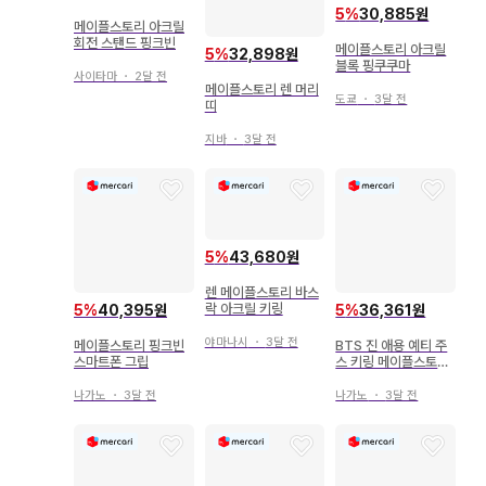
5
%
30,885원
메이플스토리 아크릴
회전 스탠드 핑크빈
메이플스토리 아크릴
5
%
32,898원
블록 핑쿠쿠마
사이타마
・
2달 전
메이플스토리 렌 머리
도쿄
・
3달 전
띠
지바
・
3달 전
5
%
43,680원
렌 메이플스토리 바스
락 아크릴 키링
5
%
40,395원
5
%
36,361원
야마나시
・
3달 전
메이플스토리 핑크빈
BTS 진 애용 예티 주
스마트폰 그립
스 키링 메이플스토리
한국
나가노
・
3달 전
나가노
・
3달 전