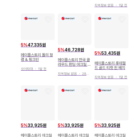
지역정보 없음
・
1달 전
5
%
47,335원
5
%
46,728원
5
%
53,435원
메이플스토리 돌의 정
령 & 핑크빈
메이플스토리 한국 클
메이플스토리 롯데월
라우드 펀딩 아크릴 블
드 골드 티켓 핀 배지
록 루시드
사이타마
・
1달 전
지역정보 없음
・
28일 전
지역정보 없음
・
1달 전
5
%
33,925원
5
%
33,925원
5
%
33,925원
메이플스토리 아크릴
메이플스토리 아크릴
메이플스토리 아크릴