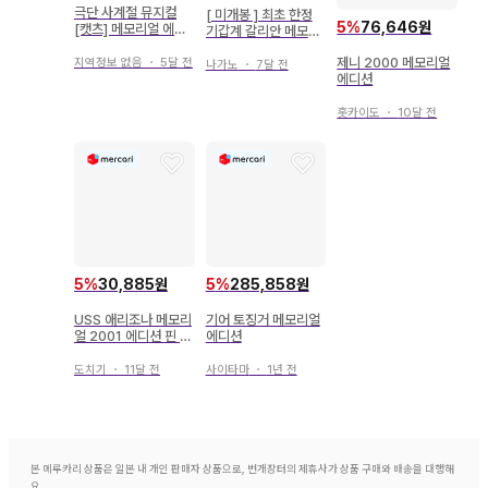
극단 사계절 뮤지컬
[ 미개봉 ] 최초 한정
5
%
76,646원
[캣츠] 메모리얼 에디
기갑계 갈리안 메모리
션
얼 BOX 기념일 에디
제니 2000 메모리얼
지역정보 없음
・
5달 전
션
나가노
・
7달 전
에디션
홋카이도
・
10달 전
5
%
30,885원
5
%
285,858원
USS 애리조나 메모리
기어 토징거 메모리얼
얼 2001 에디션 핀 배
에디션
지
도치기
・
11달 전
사이타마
・
1년 전
본 메루카리 상품은 일본 내 개인 판매자 상품으로, 번개장터의 제휴사가 상품 구매와 배송을 대행해
요.