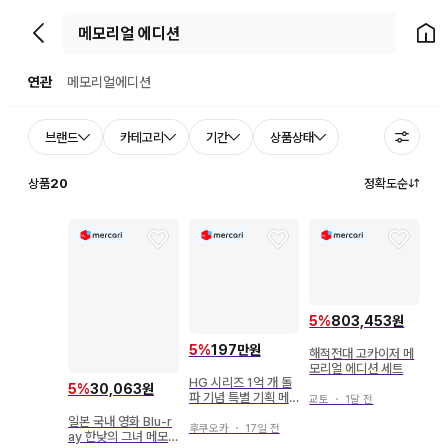
뒤로가기
홈으
연관
메모리얼에디션
브랜드
카테고리
기간
상품상태
상품
20
정확도순
5
%
803,453원
5
%
197만원
해적전대 고카이저 메
모리얼 에디션 세트
HG 시리즈 1억 개 돌
5
%
30,063원
파 기념 특별 기획 메
교토
・
1달 전
모리얼 리미티드 에디
일본 국내 영화 Blu-r
션 2종 새상품
후쿠오카
・
17일 전
ay 한낮의 그녀 메모