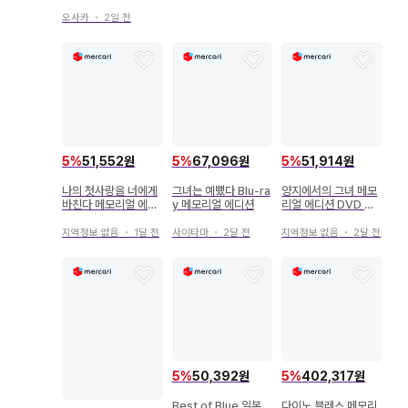
리얼 에디션
오사카
・
2일 전
5
%
51,552원
5
%
67,096원
5
%
51,914원
나의 첫사랑을 너에게
그녀는 예뻤다 Blu-ra
양지에서의 그녀 메모
바친다 메모리얼 에디
y 메모리얼 에디션
리얼 에디션 DVD 최
션 DVD
초 한정 생산 3매 세트
지역정보 없음
・
1달 전
사이타마
・
2달 전
지역정보 없음
・
2달 전
5
%
50,392원
5
%
402,317원
Best of Blue 일본
다이노 블레스 메모리