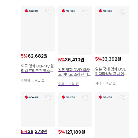
5
%
62,682원
5
%
33,392원
5
%
36,410원
외국 영화 Blu-ray 윌
일본 국내 영화 DVD
일본 영화 DVD 아사
리엄 프리드킨 엑소시
히다마리노 그녀 메모
노 이니오 소라닌 메모
스트 메모리얼 에디션
리얼 에디션
리얼 에디션
아이치
・
4달 전
지바
・
4달 전
도쿄
・
4달 전
5
%
36,373원
5
%
127,189원