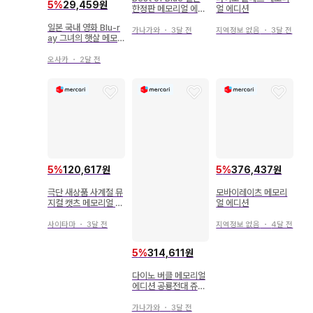
5
%
29,459원
한정판 메모리얼 에디
얼 에디션
션
일본 국내 영화 Blu-r
가나가와
・
3달 전
지역정보 없음
・
3달 전
ay 그녀의 햇살 메모
리얼 에디션
오사카
・
2달 전
5
%
120,617원
5
%
376,437원
극단 새상품 사계절 뮤
모바이레이츠 메모리
지컬 캣츠 메모리얼 에
얼 에디션
디션 럭셔리 최초 한정
사양
사이타마
・
3달 전
지역정보 없음
・
4달 전
5
%
314,611원
다이노 버클 메모리얼
에디션 공룡전대 쥬렌
쟈 수호수 메달
가나가와
・
3달 전