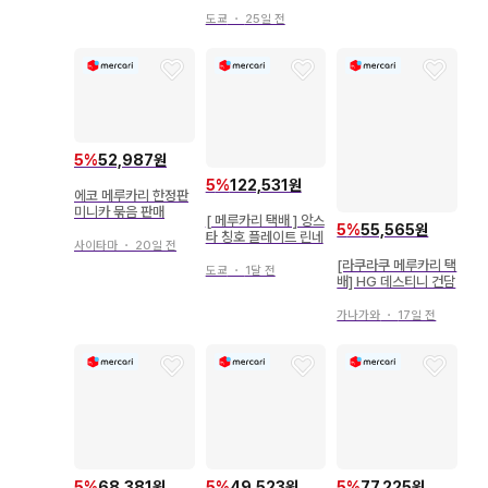
랩
도쿄
・
25일 전
5
%
52,987원
5
%
122,531원
에코 메루카리 한정판
미니카 묶음 판매
[ 메루카리 택배 ] 앙스
5
%
55,565원
타 칭호 플레이트 린네
사이타마
・
20일 전
[라쿠라쿠 메루카리 택
도쿄
・
1달 전
배] HG 데스티니 건담
가나가와
・
17일 전
5
%
68,381원
5
%
49,523원
5
%
77,225원