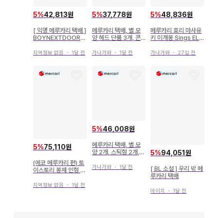
5
%
42,813원
5
%
37,778원
5
%
48,836원
[ 익명 메루카리 택배 ]
메루카리 택배, 별 모
메루카리 호리 마사유
BOYNEXTDOOR
양 헤드 단품 3개, 콘
키 미개봉 Sings ELV
푸넥도 씰
서트 라이트
IS 로카빌리
지역정보 없음
・
1달 전
가나가와
・
1달 전
가나가와
・
27일 전
5
%
46,008원
메루카리 택배, 별 모
5
%
75,110원
양 2개, 스틱형 2개,
5
%
94,051원
응원봉 콘서트 라이트
(에코 메루카리 편) 토
가나가와
・
1달 전
[ BL 소설 ] 우리 밖 메
이스토리 봉제 인형 3
루카리 택배
종 세트! 버즈 로쏘 불
스아이
지역정보 없음
・
1달 전
아이치
・
1달 전