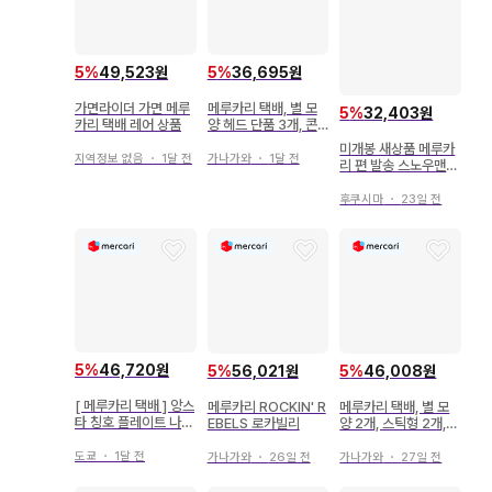
5
%
49,523원
5
%
36,695원
가면라이더 가면 메루
메루카리 택배, 별 모
5
%
32,403원
카리 택배 레어 상품
양 헤드 단품 3개, 콘
서트 라이트
미개봉 새상품 메루카
지역정보 없음
・
1달 전
가나가와
・
1달 전
리 편 발송 스노우맨
무카이 코지 아크릴 스
탠드
후쿠시마
・
23일 전
5
%
46,720원
5
%
56,021원
5
%
46,008원
[ 메루카리 택배 ] 앙스
메루카리 ROCKIN' R
메루카리 택배, 별 모
타 칭호 플레이트 나루
EBELS 로카빌리
양 2개, 스틱형 2개,
카미 아라시
펜라이트 콘서트 라이
트
도쿄
・
1달 전
가나가와
・
26일 전
가나가와
・
27일 전