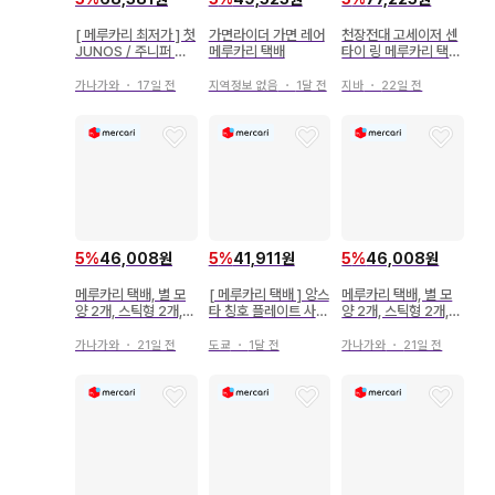
[ 메루카리 최저가 ] 첫
가면라이더 가면 레어
천장전대 고세이저 센
JUNOS / 주니퍼 웍
메루카리 택배
타이 링 메루카리 택배
스
24시간 이내 발송
가나가와
・
17일 전
지역정보 없음
・
1달 전
지바
・
22일 전
5
%
41,911원
5
%
46,008원
5
%
46,008원
[ 메루카리 택배 ] 앙스
메루카리 택배, 별 모
메루카리 택배, 별 모
타 칭호 플레이트 사자
양 2개, 스틱형 2개,
양 2개, 스틱형 2개,
나미 쥰
응원봉 콘서트 라이트
응원봉 콘서트 라이트
도쿄
・
1달 전
가나가와
・
21일 전
가나가와
・
21일 전