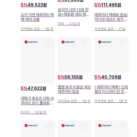
5
%
49,523원
5
%
111,495원
보석의 나라 13권 전
권+특장판 세트 메루
쇼커 가면 메루카리 택
메루카리 택배로 발송!
카리 택배 중고품
배 레어 상품
마기아 레코드 세가 콜
라보 카페 쿄코
미에
・
22일 전
지역정보 없음
・
1달 전
지역정보 없음
・
21일 전
5
%
56,155원
5
%
40,709원
멜짱 토끼 미용실 에코
[ 메루카리 택배 ] 신데
5
%
47,622원
메루카리 발송
렐라 미스터리 핀 핀
배지 마카롱 핀 트레이
대특가 후르츠 지퍼 사
드
지역정보 없음
・
1달 전
지역정보 없음
・
1달 전
쿠라이 유이 폴라로이
드 발매 기념 엽서 메
루카리 택배
아이치
・
26일 전