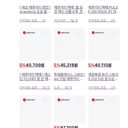
[ 에코 메루카리 편만 ]
메루카리 택배, 별 모
메루카리 택배 PULS
grandista 오공 블랙
양 헤드 단품 4개, 콘
E ON (KISS) IFI 아크
피규어
서트 라이트
릴 키링 존우
지역정보 없음
・
18일 전
가나가와
・
1달 전
지역정보 없음
・
28일 전
5
%
40,709원
5
%
45,218원
5
%
40,110원
[ 메루카리 택배 ] 재스
투썸플레이스 그로밋 l
제일복권 토이 스토리
민 미스터리 핑 핀 배
ee 키링 메루카리 최
5 D상 H상 참 D상 내
지 마카롱 핑 트레이드
저가
용물만 메루카리 택배
대응
지역정보 없음
・
1달 전
도쿄
・
1달 전
지역정보 없음
・
29일 전
5
%
97,300원