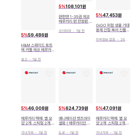
5
%
108,101원
5
%
47,453원
원펀맨 1-35권 에코
메루카리 편 한정판 할
GiGO 위험 생물 거대
인 가능
봉제 인형 복어 신품
사이타마
・
1달 전
메루카리 택배
5
%
59,486원
지역정보 없음
・
26일 전
H&M 스웨이드 토트
백 카멜 에코 메루카리
택배 지정
효고
・
1달 전
5
%
46,008원
5
%
624,739원
5
%
47,091원
메루카리 택배, 별 모
애니메이션 캣츠아이
메루카리 택배, 별 모
양 2개, 스틱형 2개,
셀화 [ 메루카리만 판
양 2개, 스틱형 2개,
응원봉 콘서트 라이트
매 ] 호조츠카사
응원봉 콘서트 라이트
가나가와
・
1달 전
도쿄
・
1달 전
가나가와
・
1달 전