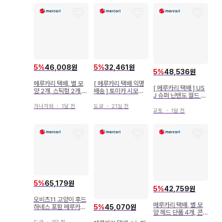
5
%
46,008원
5
%
32,461원
5
%
48,536원
메루카리 택배, 별 모
[ 메루카리 택배 익명
[ 메루카리 택배 ] US
양 2개, 스틱형 2개,
배송 ] 토미카 시모덴
J 슈퍼 닌텐도 월드 5
응원봉 콘서트 라이트]
관광 버스 히노 세레가
개 세트
가나가와
・
1달 전
도쿄
・
21일 전
교토
・
1달 전
5
%
65,179원
5
%
42,759원
오비츠11 고양이 후드
메루카리 택배, 별 모
5
%
45,070원
하네스 포함 메루카리
양 헤드 단품 4개, 콘
제 새상품급
서트 라이트