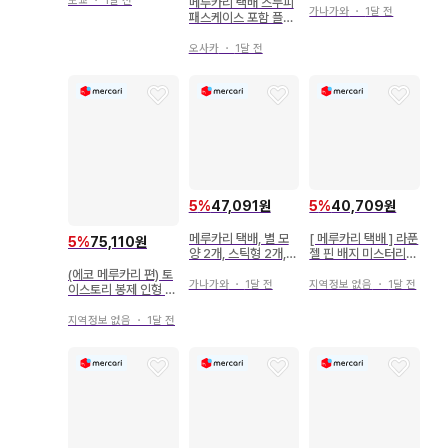
도쿄
・
1달 전
메루카리 택배 스누피
가나가와
・
1달 전
패스케이스 포함 플랫
안경 케이스
오사카
・
1달 전
5
%
47,091원
5
%
40,709원
메루카리 택배, 별 모
[ 메루카리 택배 ] 라푼
5
%
75,110원
양 2개, 스틱형 2개,
젤 핀 배지 미스터리
응원봉 콘서트 라이트
핑 디즈니 셰프
(에코 메루카리 편) 토
가나가와
・
1달 전
지역정보 없음
・
1달 전
이스토리 봉제 인형 3
세트! 불스아이 버즈
로쏘
지역정보 없음
・
1달 전