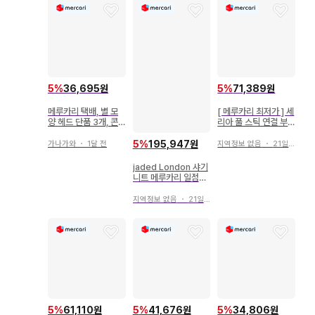
5
%
36,695원
5
%
71,389원
메루카리 택배, 별 모
[ 메루카리 최저가 ] 세
양 헤드 단품 3개, 콘
리아 풀 스틱 연결 부
서트 라이트
품 20개 새상품
5
%
195,947원
가나가와
・
1달 전
지역정보 없음
・
21일 전
jaded London 샤기
니트 메루카리 일점물
초레어
지역정보 없음
・
21일 전
5
%
61,110원
5
%
41,676원
5
%
34,806원