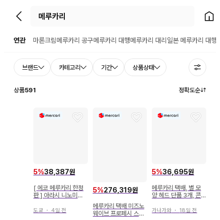
뒤로가기
홈으
연관
마론크림
메루카리 공구
메루카리 대행
메루카리 대리
일본 메루카리 대행
브랜드
카테고리
기간
상품상태
상품
591
정확도순
5
%
38,387원
5
%
36,695원
[ 에코 메루카리 한정
메루카리 택배, 별 모
5
%
276,319원
판 ] 아라시 니노미야
양 헤드 단품 3개, 콘
카즈나리 부채 묶음 판
서트 라이트
메루카리 택배 미즈노
매
도쿄
・
4일 전
가나가와
・
18일 전
웨이브 프로페시 스트