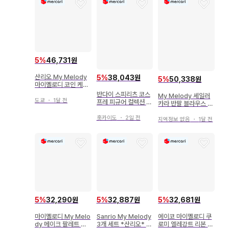
5
%
46,731원
산리오 My Melody
5
%
38,043원
5
%
50,338원
마이멜로디 코인 케이
스 동전 지갑 핑크 새
반다이 스피리츠 코스
My Melody 세일러
상품
도쿄
・
1달 전
프레 피규어 컬렉션 마
카라 반팔 블라우스 핑
이멜로디 쿠로미 마이
크 마이멜로디
멜로디
홋카이도
・
2일 전
지역정보 없음
・
1달 전
5
%
32,290원
5
%
32,887원
5
%
32,681원
마이멜로디 My Melo
Sanrio My Melody
에이코 마이멜로디 쿠
dy 메이크 팔레트 세
3개 세트 *산리오* 마
로미 엘레강트 리본 가