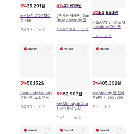
5
%
42,619원
5
%
35,291원
5
%
53,950원
[ 미사용 새상품 ] San
MY MELODY 다이
rio My Melody 플러
컷 거울
FREAK'S STORE M
시 키링
y Melody 자수 맨투
지역정보 없음
・
1달 전
히로시마
・
1달 전
맨
도쿄
・
1달 전
5
%
58,152원
5
%
405,392원
Sanrio My Melody
My Melody 합 열쇠
5
%
52,907원
면봉 케이스 & 면봉
클로버 키 355-358
My Melody in Aka
히로시마
・
1달 전
지바
・
1달 전
zukin 봉제 인형
히로시마
・
1달 전