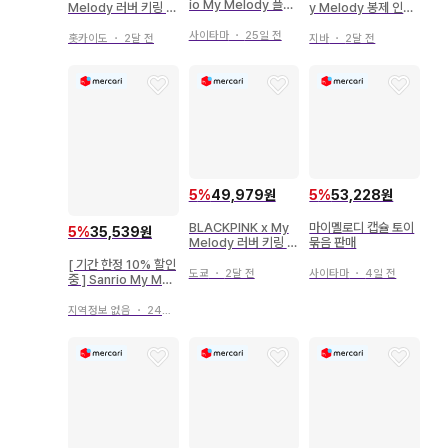
io My Melody 플러
Melody 러버 키링 마
y Melody 봉제 인형
시 키체인
이멜로디
스트랩, 키링
사이타마
・
25일 전
홋카이도
・
2달 전
지바
・
2달 전
5
%
49,979원
5
%
53,228원
BLACKPINK x My
마이멜로디 캡슐 토이
5
%
35,539원
Melody 러버 키링 마
묶음 판매
이멜로디
[ 기간 한정 10% 할인
도쿄
・
2달 전
사이타마
・
4일 전
중 ] Sanrio My Mel
ody 아날로그 알람 시
계
지역정보 없음
・
24일 전