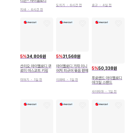
시나몬, 키키라라 등
이멜로디 흡수 헤어밴
니콘~ 마이멜로디
드 ]
도치기
・
6시간 전
효고
・
4일 전
지바
・
6시간 전
5
%
34,806원
5
%
31,568원
산리오 마이멜로디 쿠
마이멜로디 가챠 미니
5
%
50,338원
로미 마스코트 키링
어처 피규어 묶음 판매
푸로랜드 마이멜로디
미야기
・
1일 전
이와테
・
1일 전
아크릴 스탠드
사이타마
・
1일 전