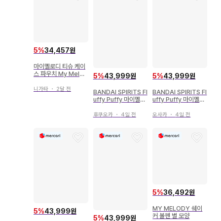
5
%
34,457원
마이멜로디 티슈 케이
스 파우치 My Melod
5
%
43,999원
5
%
43,999원
y 파우치
니가타
・
2달 전
BANDAI SPIRITS Fl
BANDAI SPIRITS Fl
uffy Puffy 마이멜로
uffy Puffy 마이멜로
디&쿠로미 쿠로미
디&쿠로미 쿠로미
후쿠오카
・
4일 전
오사카
・
4일 전
5
%
36,492원
MY MELODY 쉐이
5
%
43,999원
커 볼펜 별 모양
5
%
43,999원