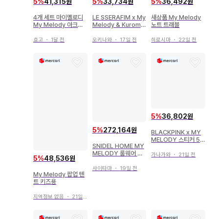
5
%
41,315원
5
%
33,734원
5
%
36,492원
4개 세트 마이멜로디
LE SSERAFIM x My
새상품 My Melody
My Melody 아크릴
Melody & Kuromi
노트 트래블
참 라떼곰
가챠
효고
・
1달 전
오키나와
・
17일 전
히로시마
・
22일 전
5
%
36,802원
5
%
272,164원
BLACKPINK x MY
MELODY 스티커 5
SNIDEL HOME MY
개 세트
MELODY 룸웨어 셋
가나가와
・
21일 전
5
%
48,536원
업 블루
사이타마
・
19일 전
My Melody 팝업 텐
트 키즈용
지역정보 없음
・
21일 전