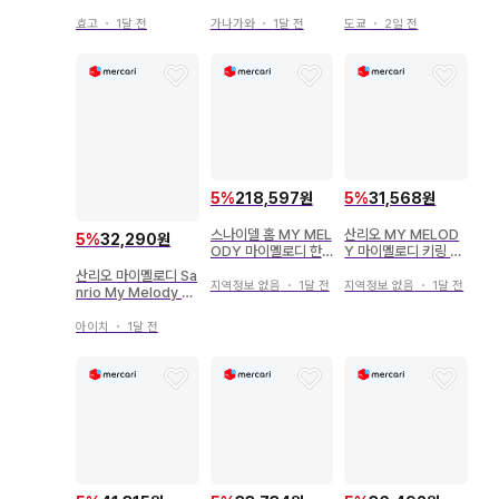
트 미사용 새상품
이멜로디
젯 케이스 쿠로미 202
6년
효고
・
1달 전
가나가와
・
1달 전
도쿄
・
2일 전
5
%
218,597원
5
%
31,568원
스나이델 홈 MY MEL
산리오 MY MELOD
5
%
32,290원
ODY 마이멜로디 한
Y 마이멜로디 키링 골
정판 니트 셋업
드
산리오 마이멜로디 Sa
지역정보 없음
・
1달 전
지역정보 없음
・
1달 전
nrio My Melody 5
0주년
아이치
・
1달 전