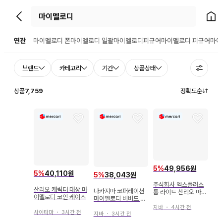
뒤로가기
홈으
연관
마이멜로디 폰
마이멜로디 일괄
마이멜로디피규어
마이멜로디 피규어
마이
브랜드
카테고리
기간
상품상태
상품
7,759
정확도순
5
%
49,956원
5
%
40,110원
5
%
38,043원
주식회사 엑스플러스
산리오 캐릭터 대상 마
나카지마 코퍼레이션
룸 라이트 산리오 마이
이멜로디 코인 케이스
마이멜로디 비비드 캡
멜로디
Y2K 마스코트 2026
지바
・
4시간 전
사이타마
・
3시간 전
년
지바
・
3시간 전