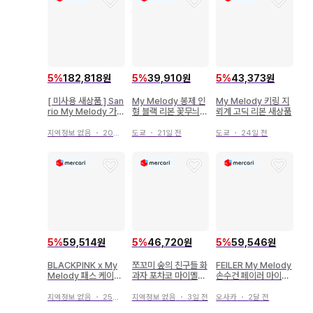
5
%
182,818원
5
%
39,910원
5
%
43,373원
[ 미사용 새상품 ] San
My Melody 봉제 인
My Melody 키링 지
rio My Melody 가습
형 블랙 리본 꽃무늬
뢰계 고딕 리본 새상품
기 초음파식
드레스
지역정보 없음
・
20일 전
도쿄
・
21일 전
도쿄
・
24일 전
5
%
59,514원
5
%
46,720원
5
%
59,546원
BLACKPINK x My
쪼꼬미 숲의 친구들 화
FEILER My Melody
Melody 패스 케이스
과자 포차코 마이멜로
손수건 페이러 마이멜
CREAM
디 쿠로미
로디
지역정보 없음
・
25일 전
지역정보 없음
・
3일 전
오사카
・
2달 전