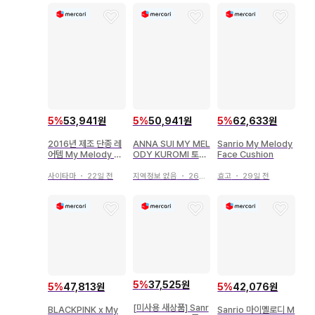
5
%
53,941원
5
%
50,941원
5
%
62,633원
2016년 제조 단종 레
ANNA SUI MY MEL
Sanrio My Melody
어템 My Melody Le
ODY KUROMI 토트
Face Cushion
tter Set
백
사이타마
・
22일 전
지역정보 없음
・
26일 전
효고
・
29일 전
5
%
37,525원
5
%
47,813원
5
%
42,076원
[미사용 새상품] Sanr
BLACKPINK x My
Sanrio 마이멜로디 M