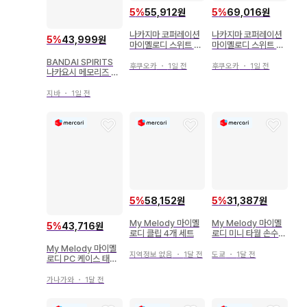
5
%
55,912원
5
%
69,016원
나카지마 코퍼레이션
나카지마 코퍼레이션
5
%
43,999원
마이멜로디 스위트 케
마이멜로디 스위트 케
이크 컬렉션 마스코트
이크 컬렉션 봉제 인형
BANDAI SPIRITS
홀더 스트로베리 쇼트
S 스트로베리 쇼트 케
후쿠오카
・
1일 전
후쿠오카
・
1일 전
나카요시 메모리즈 vo
케이크 2026년
이크 2026년
l.2 마이멜로디&쿠로
미 쿠로미
지바
・
1일 전
5
%
58,152원
5
%
31,387원
My Melody 마이멜
My Melody 마이멜
5
%
43,716원
로디 클립 4개 세트
로디 미니 타월 손수건
미사용품
My Melody 마이멜
지역정보 없음
・
1달 전
도쿄
・
1달 전
로디 PC 케이스 태블
릿 케이스
가나가와
・
1달 전