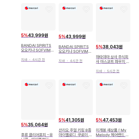
5
%
43,999원
5
%
43,999원
BANDAI SPIRITS
5
%
38,043원
BANDAI SPIRITS
오오키나 SOFVIMA
오오키나 SOFVIMA
TES 마이멜로디 머메
TES 마이멜로디 머메
하타야마 상사 주식회
이드 ver. 마이멜로디
지바
・
4시간 전
이드 ver. 마이멜로디
지바
・
4시간 전
사 마스코트 파우치 캐
머메이드 A 상자ver.
머메이드 B 상자ver.
릭터 2 갸루 시리즈 마
이멜로디 브라운
지바
・
5시간 전
5
%
41,305원
5
%
47,453원
5
%
35,064원
산리오 주얼 키링 8종
미개봉 새상품 [ My
마이멜로디, 쿠로미,
Melody 헤어밴드 마
후류 클리어포피 ~유