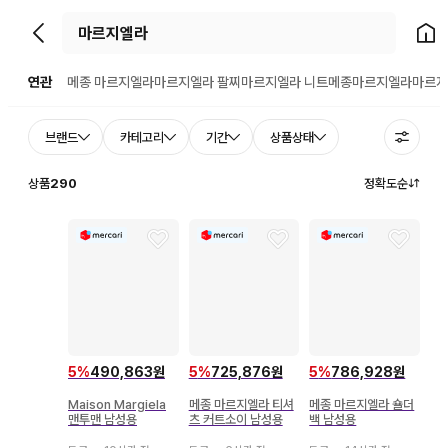
뒤로가기
홈으
연관
메종 마르지엘라
마르지엘라 팔찌
마르지엘라 니트
메종마르지엘라
마르지
브랜드
카테고리
기간
상품상태
상품
290
정확도순
5
%
490,863원
5
%
725,876원
5
%
786,928원
Maison Margiela
메종 마르지엘라 티셔
메종 마르지엘라 숄더
맨투맨 남성용
츠 커트소이 남성용
백 남성용