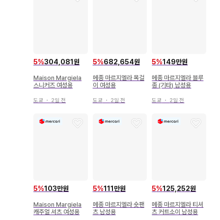
5
%
304,081원
5
%
682,654원
5
%
149만원
Maison Margiela
메종 마르지엘라 목걸
메종 마르지엘라 블루
스니커즈 여성용
이 여성용
종 (기타) 남성용
도쿄
・
2일 전
도쿄
・
2일 전
도쿄
・
2일 전
5
%
103만원
5
%
111만원
5
%
125,252원
Maison Margiela
메종 마르지엘라 숏팬
메종 마르지엘라 티셔
캐주얼 셔츠 여성용
츠 남성용
츠 커트소이 남성용