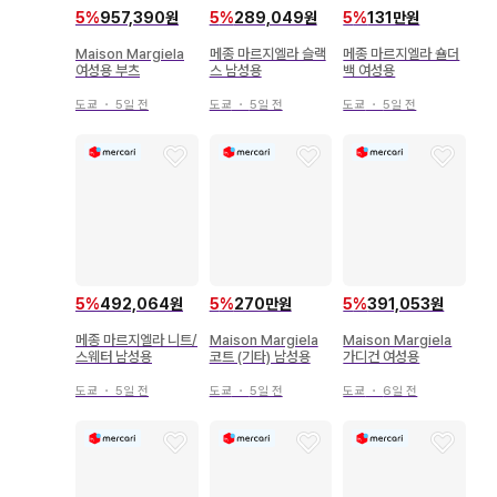
5
%
957,390원
5
%
289,049원
5
%
131만원
Maison Margiela
메종 마르지엘라 슬랙
메종 마르지엘라 숄더
여성용 부츠
스 남성용
백 여성용
도쿄
・
5일 전
도쿄
・
5일 전
도쿄
・
5일 전
5
%
492,064원
5
%
270만원
5
%
391,053원
메종 마르지엘라 니트/
Maison Margiela
Maison Margiela
스웨터 남성용
코트 (기타) 남성용
가디건 여성용
도쿄
・
5일 전
도쿄
・
5일 전
도쿄
・
6일 전