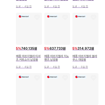
도쿄
・
4일 전
도쿄
・
4일 전
도쿄
・
4일 전
5
%
740,135원
5
%
637,733원
5
%
314,972원
메종 마르지엘라 티셔
메종 마르지엘라 치노
메종 마르지엘라 블라
츠 커트소이 남성용
팬츠 남성용
우스 여성용
도쿄
・
4일 전
도쿄
・
4일 전
도쿄
・
5일 전