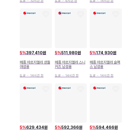
도쿄
・
10시간 전
도쿄
・
6시간 전
도쿄
・
14시간 전
5
%
397,410원
5
%
511,980원
5
%
174,930원
메종 마르지엘라 샌들
메종 마르지엘라 스니
메종 마르지엘라 슬랙
여성용
커즈 남성용
스 남성용
도쿄
・
14시간 전
도쿄
・
14시간 전
도쿄
・
14시간 전
5
%
629,434원
5
%
592,366원
5
%
594,466원