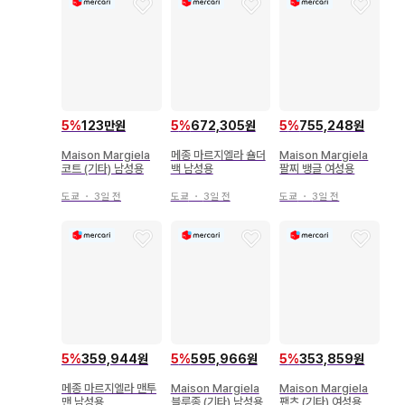
5
%
123만원
5
%
672,305원
5
%
755,248원
Maison Margiela
메종 마르지엘라 숄더
Maison Margiela
코트 (기타) 남성용
백 남성용
팔찌 뱅글 여성용
도쿄
・
3일 전
도쿄
・
3일 전
도쿄
・
3일 전
5
%
359,944원
5
%
595,966원
5
%
353,859원
메종 마르지엘라 맨투
Maison Margiela
Maison Margiela
맨 남성용
블루종 (기타) 남성용
팬츠 (기타) 여성용