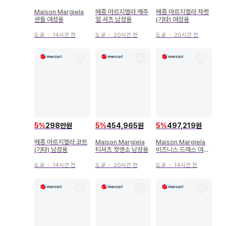
Maison Margiela
메종 마르지엘라 캐주
메종 마르지엘라 자켓
샌들 여성용
얼 셔츠 남성용
(기타) 여성용
도쿄
・
14시간 전
도쿄
・
20시간 전
도쿄
・
20시간 전
5
%
298만원
5
%
454,965원
5
%
497,219원
메종 마르지엘라 코트
Maison Margiela
Maison Margiela
(기타) 남성용
티셔츠 컷앤소 남성용
비즈니스 드레스 여성
용 슈즈
도쿄
・
14시간 전
도쿄
・
20시간 전
도쿄
・
14시간 전