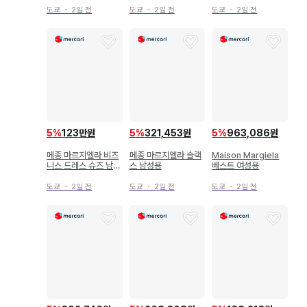
도쿄
・
2일 전
도쿄
・
2일 전
도쿄
・
2일 전
5
%
123만원
5
%
321,453원
5
%
963,086원
메종 마르지엘라 비즈
메종 마르지엘라 슬랙
Maison Margiela
니스 드레스 슈즈 남성
스 남성용
베스트 여성용
용
도쿄
・
2일 전
도쿄
・
2일 전
도쿄
・
2일 전