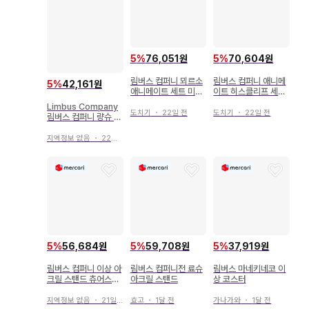
5
%
76,051원
5
%
70,604원
림버스 컴퍼니 뫼르소
림버스 컴퍼니 애니메
5
%
42,161원
애니메이트 세트 미개
이트 히스클리프 세트
봉 새상품 가격 협상
미개봉 새상품 가격 협
Limbus Company
가능
상 가능
도치기
・
22일 전
도치기
・
22일 전
림버스 컴퍼니 량슈 아
크릴 스탠드
지역정보 없음
・
22일 전
5
%
56,684원
5
%
59,708원
5
%
37,919원
림버스 컴퍼니 이상 아
림버스 컴퍼니전 료슈
림버스 마네키네코 이
크릴 스탠드 츄어스타
아크릴 스탠드
상 코스터
세트 덤 포함
지역정보 없음
・
21일 전
효고
・
1달 전
가나가와
・
1달 전