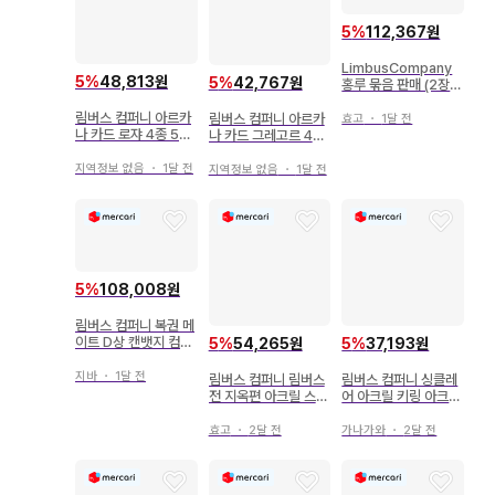
5
%
112,367원
LimbusCompany
5
%
48,813원
5
%
42,767원
홍루 묶음 판매 (2장째
있음) 림버스
림버스 컴퍼니 아르카
림버스 컴퍼니 아르카
효고
・
1달 전
나 카드 로쟈 4종 5세
나 카드 그레고르 4종
트 20매
그레골
지역정보 없음
・
1달 전
지역정보 없음
・
1달 전
5
%
108,008원
림버스 컴퍼니 복권 메
이트 D상 캔뱃지 컴프
5
%
54,265원
5
%
37,193원
세트
지바
・
1달 전
림버스 컴퍼니 림버스
림버스 컴퍼니 싱클레
전 지옥편 아크릴 스탠
어 아크릴 키링 아크릴
드 이산
블록
효고
・
2달 전
가나가와
・
2달 전