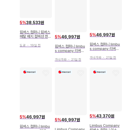
5
%
38,533원
림버스 컴퍼니 림버스
5
%
46,997원
메탈 배지 컬렉션 캔뱃
5
%
46,997원
지 초판 홍루
림버스 컴퍼니 limbu
도쿄
・
19일 전
림버스 컴퍼니 limbu
s company 리버서
s company 리버서
블 아크릴 스탠드
블 아크릴 스탠드
가나가와
・
21일 전
가나가와
・
21일 전
5
%
43,370원
5
%
46,997원
5
%
46,997원
Limbus Company
림버스 컴퍼니 limbu
Limbus Company
림버스 컴퍼니 이스마