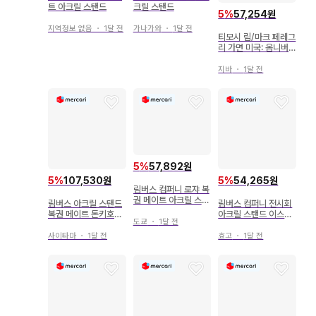
트 아크릴 스탠드
크릴 스탠드
5
%
57,254원
지역정보 없음
・
1달 전
가나가와
・
1달 전
티모시 림/마크 페레그
리 가면 미국: 옴니버
스 vol.1
지바
・
1달 전
5
%
57,892원
5
%
107,530원
5
%
54,265원
림버스 컴퍼니 로쟈 복
권 메이트 아크릴 스탠
림버스 아크릴 스탠드
림버스 컴퍼니 전시회
드
복권 메이트 돈키호테
아크릴 스탠드 이스마
도쿄
・
1달 전
C상
엘
사이타마
・
1달 전
효고
・
1달 전