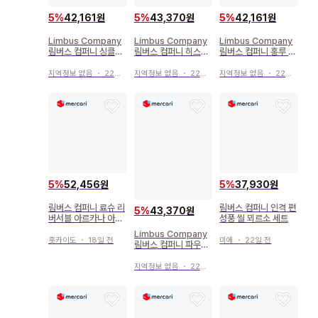
5
%
42,161원
5
%
43,370원
5
%
42,161원
Limbus Company
Limbus Company
Limbus Company
림버스 컴퍼니 싱클레
림버스 컴퍼니 히스클
림버스 컴퍼니 홍루 아
어 아크릴 스탠드
리프 아크릴 스탠드
크릴 스탠드
지역정보 없음
・
22일 전
지역정보 없음
・
22일 전
지역정보 없음
・
22일 전
5
%
52,456원
5
%
37,930원
림버스 컴퍼니 료슈 리
림버스 컴퍼니 인격 편
5
%
43,370원
버서블 아르카나 아크
성풍 씰 뫼르소 세트
릴 스탠드 아크스타
Limbus Company
홋카이도
・
18일 전
미에
・
22일 전
림버스 컴퍼니 파우스
트 아크릴 스탠드
지역정보 없음
・
22일 전