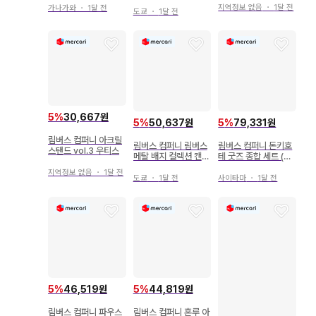
탠드 이스마엘
지역정보 없음
・
1달 전
가나가와
・
1달 전
도쿄
・
1달 전
5
%
30,667원
5
%
50,637원
5
%
79,331원
림버스 컴퍼니 아크릴
림버스 컴퍼니 림버스
림버스 컴퍼니 돈키호
스탠드 vol.3 우티스
메탈 배지 컬렉션 캔뱃
테 굿즈 종합 세트 (2
지 초판 홍루
번째 사진 포함)
지역정보 없음
・
1달 전
도쿄
・
1달 전
사이타마
・
1달 전
5
%
46,519원
5
%
44,819원
림버스 컴퍼니 파우스
림버스 컴퍼니 혼루 아