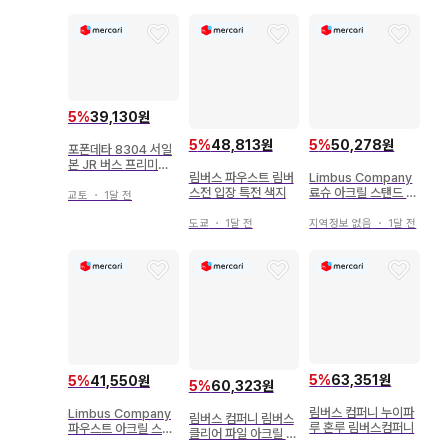
5
%
39,130원
5
%
48,813원
5
%
50,278원
포폰데타 8304 서일
본 JR 버스 프리미엄
림버스 파우스트 림버
Limbus Company
에코드림호
스전 입장 특전 색지
료슈 아크릴 스탠드 캔
교토
・
1달 전
뱃지 세트 림버스
도쿄
・
1달 전
지역정보 없음
・
1달 전
5
%
63,351원
5
%
41,550원
5
%
60,323원
림버스 컴퍼니 누이파
Limbus Company
림버스 컴퍼니 림버스
루 혼루 림버스컴퍼니
파우스트 아크릴 스탠
클리어 파일 아크릴 스
드 림버스