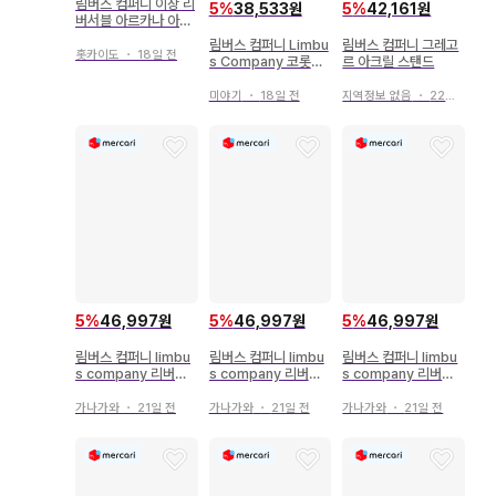
림버스 컴퍼니 이상 리
5
%
38,533원
5
%
42,161원
버서블 아르카나 아크
릴 스탠드
림버스 컴퍼니 Limbu
림버스 컴퍼니 그레고
홋카이도
・
18일 전
s Company 코롯토
르 아크릴 스탠드
돈키호테
미야기
・
18일 전
지역정보 없음
・
22일 전
5
%
46,997원
5
%
46,997원
5
%
46,997원
림버스 컴퍼니 limbu
림버스 컴퍼니 limbu
림버스 컴퍼니 limbu
s company 리버서
s company 리버서
s company 리버서
블 아크릴 스탠드
블 아크릴 스탠드
블 아크릴 스탠드
가나가와
・
21일 전
가나가와
・
21일 전
가나가와
・
21일 전