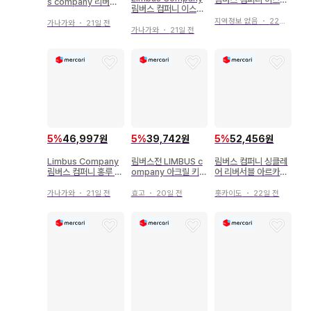
s company 리버서
림버스 컴퍼니 이스마
엘 아크릴 스탠드
블 아크릴 스탠드
엘 아크릴 스탠드
지역정보 없음
・
22일 전
가나가와
・
21일 전
가나가와
・
21일 전
5
%
46,997원
5
%
39,742원
5
%
52,456원
Limbus Company
림버스전 LIMBUS c
림버스 컴퍼니 싱클레
림버스 컴퍼니 홍루 아
ompany 아크릴 키링
어 리버서블 아르카나
크릴 스탠드
증명 사진관
아크릴 스탠드
가나가와
・
21일 전
효고
・
20일 전
홋카이도
・
22일 전