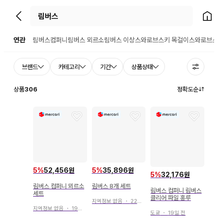
뒤로가기
홈으
연관
림버스컴퍼니
림버스 뫼르소
림버스 이상
스와로브스키 목걸이
스와로브스
브랜드
카테고리
기간
상품상태
상품
306
정확도순
5
%
52,456원
5
%
35,896원
5
%
32,176원
림버스 컴퍼니 뫼르소
림버스 8개 세트
림버스 컴퍼니 림버스
세트
클리어 파일 홍루
지역정보 없음
・
22일 전
지역정보 없음
・
19일 전
도쿄
・
19일 전