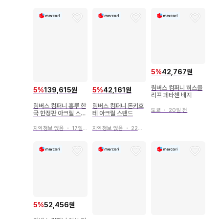
5
%
42,767원
림버스 컴퍼니 히스클
5
%
139,615원
5
%
42,161원
리프 페타첸 배지
림버스 컴퍼니 홍루 한
림버스 컴퍼니 돈키호
도쿄
・
20일 전
국 한정판 아크릴 스탠
테 아크릴 스탠드
드
지역정보 없음
・
17일 전
지역정보 없음
・
22일 전
5
%
52,456원