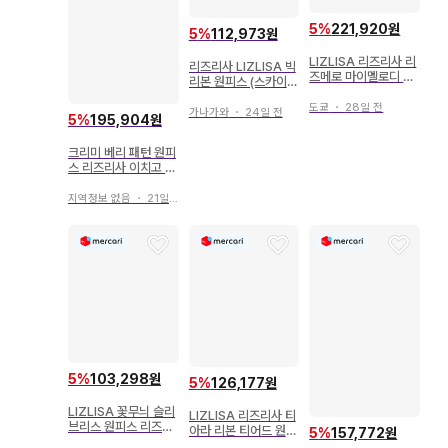
5
%
221,920원
5
%
112,973원
LIZLISA 리즈리사 리
리즈리사 LIZLISA 빅
즈메로 마이멜로디 원
리본 원피스 (스카이블
피스 핑크
루)
도쿄
・
28일 전
가나가와
・
24일 전
5
%
195,904원
크리미 베리 패턴 원피
스 리즈리사 이치고 패
턴 LIZLISA
지역정보 없음
・
21일 전
5
%
103,298원
5
%
126,177원
LIZLISA 꽃무늬 슬리
LIZLISA 리즈리사 티
브리스 원피스 리즈리
아라 리본 티어드 원피
5
%
157,772원
사 핑크 히메 스타일
스 블랙