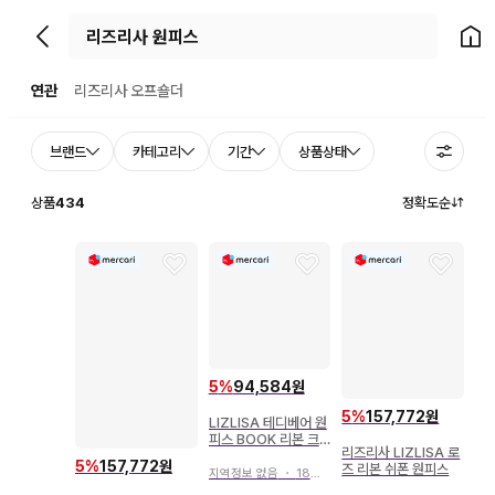
뒤로가기
홈으
연관
리즈리사 오프숄더
브랜드
카테고리
기간
상품상태
상품
434
정확도순
5
%
94,584원
5
%
157,772원
LIZLISA 테디베어 원
피스 BOOK 리본 크
리즈리사 LIZLISA 로
리스마스 리즈리사
5
%
157,772원
즈 리본 쉬폰 원피스
지역정보 없음
・
18일 전