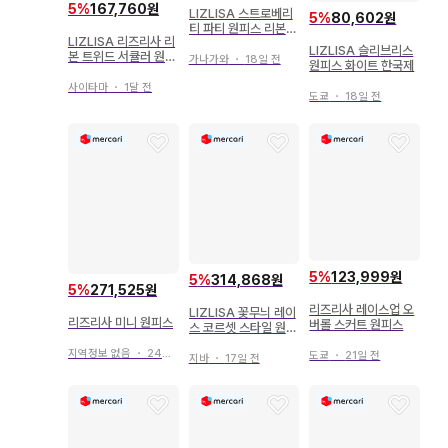
5
%
167,760원
LIZLISA 스트로베리
5
%
80,602원
티 파티 원피스 리본
LIZLISA 리즈리사 리
포함
LIZLISA 슬리브리스
본 트위드 서큘러 원피
가나가와
・
18일 전
원피스 화이트 한국제
스 화이트
사이타마
・
1달 전
도쿄
・
18일 전
5
%
123,999원
5
%
314,868원
5
%
271,525원
리즈리사 레이스업 오
LIZLISA 꽃무늬 레이
리즈리사 미니 원피스
버롤 스커트 원피스
스 코르셋 스타일 원피
스 화이트
지역정보 없음
・
24일 전
도쿄
・
21일 전
지바
・
17일 전