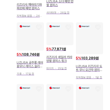
LIZLISA 소다 패턴 반
리즈리사 해바라기와
팔 원피스
파르페 패턴 원피스
사이타마
・
26일 전
지역정보 없음
・
24일 전
5
%
77,871원
5
%
108,746원
리즈리사 세일러 카라
5
%
103,289원
반팔 원피스 핑크
LIZLISA 공주풍 레어
LIZLISA 리즈리사 도
꽃무늬 레이스 슬리브
아이치
・
25일 전
트 무늬 오간자 원피스
리스 원피스 리본
화이트 헤이세이 y2k
기후
・
17일 전
지역정보 없음
・
1달 전