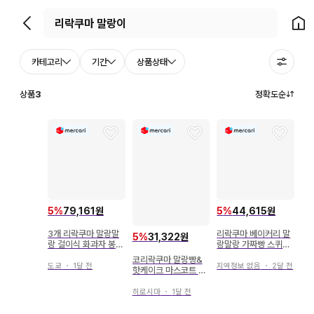
뒤로가기
홈으
카테고리
기간
상품상태
상품
3
정확도순
5
%
79,161원
5
%
44,615원
3개 리락쿠마 말랑말
리락쿠마 베이커리 말
5
%
31,322원
랑 걸이식 화과자 봉제
랑말랑 가짜빵 스퀴즈
인형 벚꽃모찌 코리락
2개 세트
코리락쿠마 말랑빵&
쿠마
도쿄
・
1달 전
지역정보 없음
・
2달 전
핫케이크 마스코트 스
퀴즈
히로시마
・
1달 전