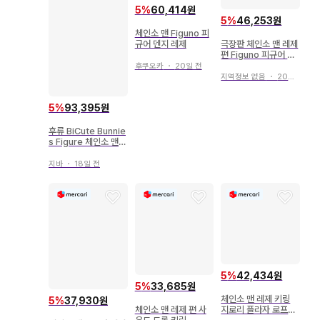
5
%
60,414원
5
%
46,253원
체인소 맨 Figuno 피
규어 덴지 레제
극장판 체인소 맨 레제
편 Figuno 피규어 체
인소 맨 봄
후쿠오카
・
20일 전
지역정보 없음
・
20일 전
5
%
93,395원
후류 BiCute Bunnie
s Figure 체인소 맨
레제
지바
・
18일 전
5
%
42,434원
5
%
33,685원
체인소 맨 레제 키링
5
%
37,930원
체인소 맨 레제 편 사
지로리 플라자 로프트