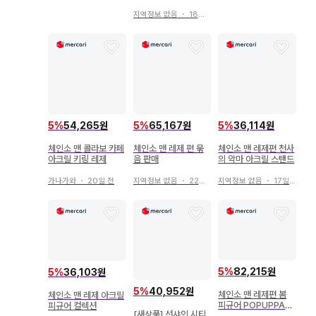
편 ] 레제
지역정보 없음
・
18일 전
5
%
54,265원
5
%
65,167원
5
%
36,114원
체인소 맨 콜라보 카페
체인소 맨 레제 편 묶
체인소 맨 레제편 천사
아크릴 키링 레제
음 판매
의 악마 아크릴 스탠드
가나가와
・
20일 전
지역정보 없음
・
22일 전
지역정보 없음
・
17일 전
5
%
82,215원
5
%
36,103원
5
%
40,952원
체인소 맨 레제편 봄
체인소 맨 레제 아크릴
피규어 POPUPPAR
피규어 컬렉션
[새상품] 선샤인 시티
ADE