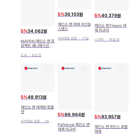
5
%
36,103원
5
%
40,379원
체인소 맨 레제 아크릴
체인소 맨 Figuno 레
스탠드
제 피규어
5
%
34,062원
지역정보 없음
・
17일 전
니가타
・
19일 전
MAPPA/체인소 맨 프
로젝트 애니메이션 팜
플렛 후지모토 타츠키/
슈에이샤 극장판 체인
도쿄
・
8일 전
소 맨 레제 편
5
%
48,813원
체인소 맨 레제편 팜플
렛
5
%
66,964원
5
%
93,857원
지역정보 없음
・
19일 전
PalVerse 체인소 맨
체인소 맨 프린스 호텔
레제 피규어
레제