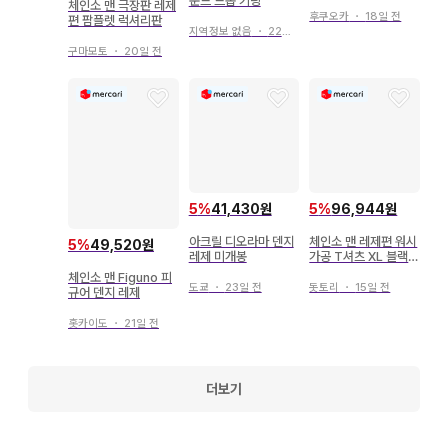
운드 드롭 키링
세트
체인소 맨 극장판 레제
후쿠오카
・
18일 전
편 팜플렛 럭셔리판
지역정보 없음
・
22일 전
구마모토
・
20일 전
5
%
41,430원
5
%
96,944원
아크릴 디오라마 덴지
체인소 맨 레제편 워시
5
%
49,520원
레제 미개봉
가공 T셔츠 XL 블랙
애니메이션T 무비 *
체인소 맨 Figuno 피
도쿄
・
23일 전
돗토리
・
15일 전
규어 덴지 레제
홋카이도
・
21일 전
더보기