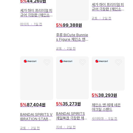
5
%
44,260원
세가 하이 프리미엄 피
규어 극장판 [체인소
세가 하이 프리미엄 피
맨 레제 편] 레제
규어 극장판 [체인소
교토
・
2일 전
맨 레제 편] 레제 재판
매판
아이치
・
1일 전
5
%
99,388원
후류 BiCute Bunnie
s Figure 체인소 맨
레제
교토
・
2일 전
5
%
38,293원
5
%
35,273원
5
%
87,404원
체인소 맨 레제 네온
아크릴 스탠드
BANDAI SPIRITS
BANDAI SPIRITS V
제일복권 극장판 체인
사이타마
・
5일 전
IBRATION STARS
소 맨 레제편 D상 체인
극장판 [체인소 맨 레
소 맨 아크릴 보드
지바
・
2일 전
제 편] BOMB
교토
・
2일 전