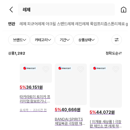
뒤로가기
홈으
연관
레제 피규어
레제 아크릴 스탠드
레제 레진
레제 룩업
프리즘스톤
리제로 gi
브랜드
카테고리
기간
상품상태
상품
1,282
정확도순
5
%
36,151원
타카라토미 토미카 프
리미엄 람보르기니 가
야르도 슈퍼 레제라 3
5
%
40,666원
3
오사카
・
22시간 전
5
%
44,072원
BANDAI SPIRITS
[ 미개봉 새상품 ] 극장
제일복권 극장판 체인
판 체인소 맨 레제 하
소 맨 레제편 E상 봄 아