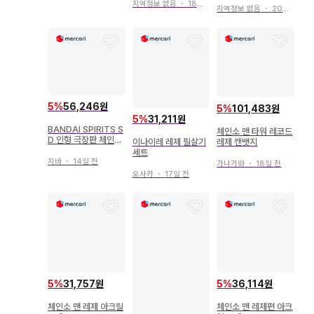
지역정보 없음
・
18일 전
지역정보 없음
・
20일 전
5
%
56,246원
5
%
101,483원
5
%
31,211원
BANDAI SPIRITS S
체인소 맨 타워 레코드
D 인형 극장판 체인소
이나이레 레제 필살기
레제 캔뱃지
맨 레제 편 레제
세트
지바
・
14일 전
가나가와
・
18일 전
오사카
・
17일 전
5
%
31,757원
5
%
36,114원
체인소 맨 레제 아크릴
체인소 맨 레제편 아크