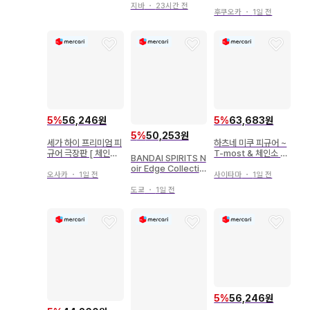
이 프리미엄 피규어
크릴 보드
지바
・
23시간 전
후쿠오카
・
1일 전
5
%
56,246원
5
%
63,683원
5
%
50,253원
세가 하이 프리미엄 피
하츠네 미쿠 피규어 ~
규어 극장판 [ 체인소
T-most & 체인소 맨
BANDAI SPIRITS N
맨 레제편 ] 레제
레제 피규어 세트
oir Edge Collectio
오사카
・
1일 전
사이타마
・
1일 전
n 체인소 맨 극장판
[체인소 맨 레제 편] 체
도쿄
・
1일 전
인소 맨
5
%
56,246원