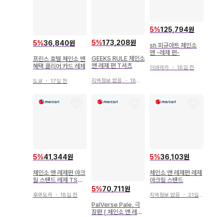
5
%
125,794원
5
%
173,208원
5
%
36,840원
sh 피규아트 체인소
맨 -레제 편-
GEEKS RULE 체인소
프린스 호텔 체인소 맨
맨 레제 편 T셔츠
혜택 클리어 카드 레제
이바라키
・
18일 전
지역정보 없음
・
18일 전
도쿄
・
17일 전
5
%
41,344원
5
%
36,103원
체인소 맨 레제편 아크
체인소 맨 레제편 레제
릴 스탠드 레제 TSUT
아크릴 스탠드
AYA 드레스
5
%
70,711원
후쿠오카
・
18일 전
지역정보 없음
・
21일 전
PalVerse Pale. 극
장판 [ 체인소 맨 레제