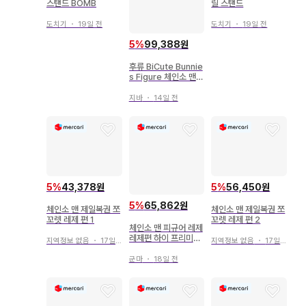
스탠드 BOMB
릴 스탠드
도치기
・
19일 전
도치기
・
19일 전
5
%
99,388원
후류 BiCute Bunnie
s Figure 체인소 맨
레제
지바
・
14일 전
5
%
43,378원
5
%
56,450원
5
%
65,862원
체인소 맨 제일복권 쪼
체인소 맨 제일복권 쪼
꼬렛 레제 편 1
꼬렛 레제 편 2
체인소 맨 피규어 레제
레제편 하이 프리미엄
지역정보 없음
・
17일 전
지역정보 없음
・
17일 전
피규어
군마
・
18일 전