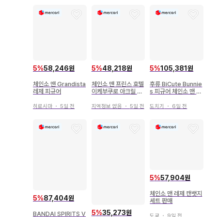
5
%
58,246원
5
%
48,218원
5
%
105,381원
체인소 맨 Grandista
체인소 맨 프린스 호텔
후류 BiCute Bunnie
레제 피규어
이케부쿠로 아크릴 스
s 피규어 체인소 맨 레
탠드 덴지 레제 폭력의
제
마인
히로시마
・
5일 전
지역정보 없음
・
5일 전
도치기
・
6일 전
5
%
57,904원
체인소 맨 레제 캔뱃지
5
%
87,404원
세트 판매
5
%
35,273원
BANDAI SPIRITS V
도쿄
・
9일 전