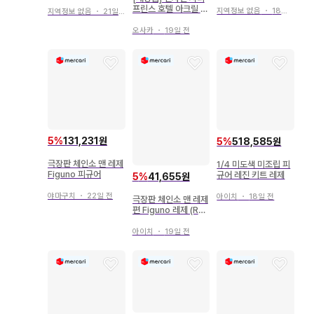
프린스 호텔 아크릴 스
지역정보 없음
・
18일 전
지역정보 없음
・
21일 전
탠드 레제
오사카
・
19일 전
5
%
131,231원
5
%
518,585원
극장판 체인소 맨 레제
1/4 미도색 미조립 피
Figuno 피규어
규어 레진 키트 레제
5
%
41,655원
야마구치
・
22일 전
아이치
・
18일 전
극장판 체인소 맨 레제
편 Figuno 레제 (REZ
E)
아이치
・
19일 전