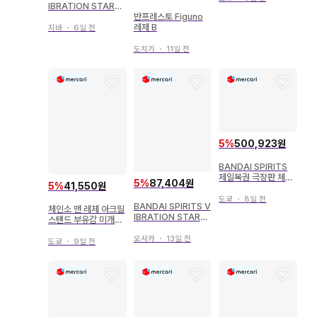
IBRATION STARS
반프레스토 Figuno
극장판 [체인소 맨 레
레제 B
제 편] BOMB
지바
・
6일 전
도치기
・
11일 전
5
%
500,923원
BANDAI SPIRITS
제일복권 극장판 체인
5
%
87,404원
5
%
41,550원
소 맨 레제편 라스트원
상 체인소 맨 & 빔 피
도쿄
・
8일 전
BANDAI SPIRITS V
규어 MEGAIMPACT
체인소 맨 레제 아크릴
IBRATION STARS
스탠드 부유감 미개봉
극장판 [체인소 맨 레
새상품
제 편] BOMB
오사카
・
13일 전
도쿄
・
9일 전