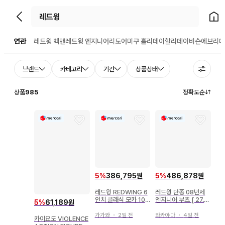
뒤로가기
홈으
연관
레드윙 벡맨
레드윙 엔지니어
리도어
미쿠 홀리데이
할리데이비슨
에브리데
브랜드
카테고리
기간
상품상태
상품
985
정확도순
5
%
386,795원
5
%
486,878원
레드윙 REDWING 6
레드윙 단종 08년제
인치 클래식 모카 10-
엔지니어 부츠 [ 27.5
5
%
61,189원
26073110
] 2970 USA제
가가와
・
2일 전
와카야마
・
4일 전
카이요도 VIOLENCE