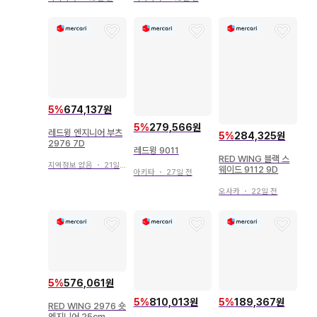
5
%
674,137원
5
%
279,566원
레드윙 엔지니어 부츠
5
%
284,325원
2976 7D
레드윙 9011
RED WING 블랙 스
지역정보 없음
・
21일 전
웨이드 9112 9D
아키타
・
27일 전
오사카
・
22일 전
5
%
576,061원
5
%
810,013원
5
%
189,367원
RED WING 2976 숏
엔지니어 25cm