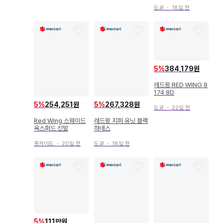
도쿄
・
18일 전
5
%
384,179원
레드윙 RED WING 8
174 8D
5
%
254,251원
5
%
267,328원
도쿄
・
22일 전
Red Wing 스웨이드
레드윙 지퍼 유닛 블랙
옥스퍼드 신발
하네스
홋카이도
・
20일 전
도쿄
・
18일 전
5
%
111만원