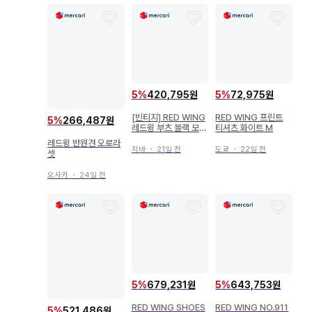
5
%
420,795원
5
%
72,975원
[빈티지] RED WING
RED WING 프린트
5
%
266,487원
레드윙 부츠 블랙 모크
티셔츠 화이트 M
토
레드윙 반원견 오로라
지바
・
21일 전
도쿄
・
22일 전
셋
오사카
・
24일 전
5
%
679,231원
5
%
643,753원
RED WING SHOES
RED WING NO.911
5
%
521,486원