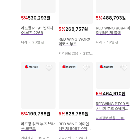
5
%
530,293원
5
%
488,793원
레드윙 PT91 엔지니
RED WING 8084 아
5
%
268,757원
어 부츠 2268
이언레인저 블랙
RED WING WORX
나라
・
20일 전
나라
・
18일 전
페코스 부츠
지역정보 없음
・
21일 전
5
%
464,910원
REDWING PT99 엔
지니어 부츠 스웨이드
베이지 8D
5
%
199,788원
5
%
828,789원
지역정보 없음
・
16일 전
레드윙 워크 부츠 브라
RED WING 아이언
운 모크토
레인저 8087 스웨이
드 10.5D
가나가와
・
19일 전
가나가와
・
18일 전