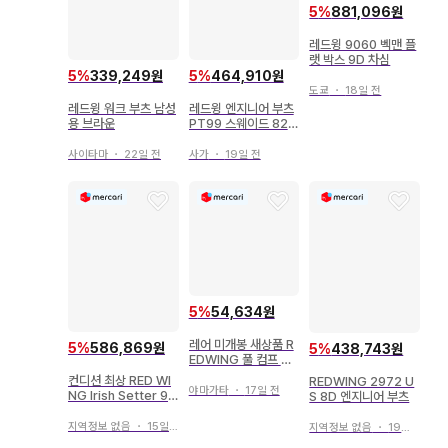
5
%
881,096원
레드윙 9060 벡맨 플
랫 박스 9D 차심
5
%
339,249원
5
%
464,910원
도쿄
・
18일 전
레드윙 워크 부츠 남성
레드윙 엔지니어 부츠
용 브라운
PT99 스웨이드 826
8
사이타마
・
22일 전
사가
・
19일 전
5
%
54,634원
레어 미개봉 새상품 R
5
%
586,869원
5
%
438,743원
EDWING 풀 컴프 가
챠가챠 레드윙
컨디션 최상 RED WI
REDWING 2972 U
야마가타
・
17일 전
NG Irish Setter 98
S 8D 엔지니어 부츠
53 7D 슈트리 포함
지역정보 없음
・
15일 전
지역정보 없음
・
19일 전