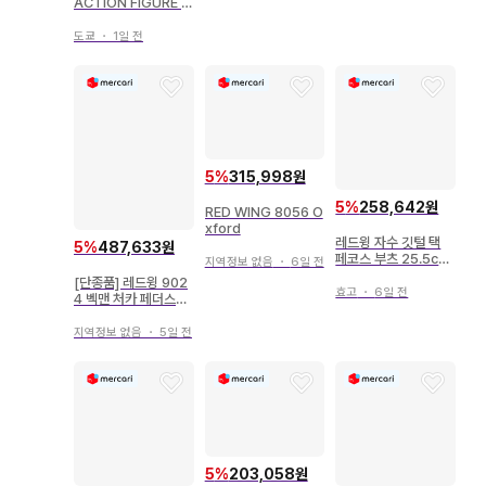
ACTION FIGURE 데
빌맨 그린ver 레드윙
도쿄
・
1일 전
5
%
315,998원
5
%
258,642원
RED WING 8056 O
xford
레드윙 자수 깃털 택
5
%
487,633원
페코스 부츠 25.5cm
지역정보 없음
・
6일 전
브라운
[단종품] 레드윙 902
효고
・
6일 전
4 벡맨 처카 페더스톤
[레어]
지역정보 없음
・
5일 전
5
%
203,058원