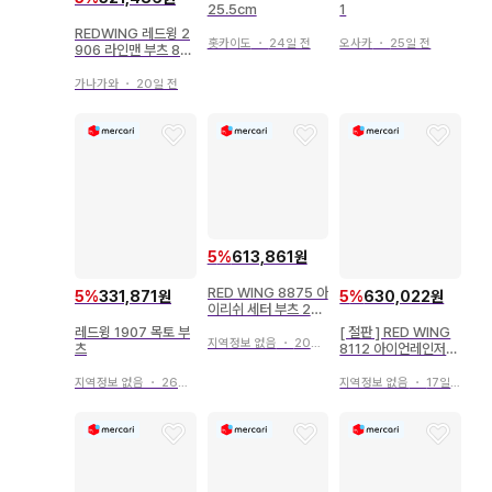
25.5cm
1
REDWING 레드윙 2
홋카이도
・
24일 전
오사카
・
25일 전
906 라인맨 부츠 8D
브라운
가나가와
・
20일 전
5
%
613,861원
RED WING 8875 아
5
%
331,871원
5
%
630,022원
이리쉬 세터 부츠 26c
m
레드윙 1907 목토 부
[ 절판 ] RED WING
지역정보 없음
・
20일 전
츠
8112 아이언레인저
8.5D [ 레어 ]
지역정보 없음
・
26일 전
지역정보 없음
・
17일 전