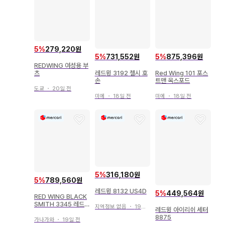
5
%
279,220원
5
%
731,552원
5
%
875,396원
REDWING 여성용 부
레드윙 3192 첼시 호
Red Wing 101 포스
츠
손
트맨 옥스포드
도쿄
・
20일 전
미에
・
18일 전
미에
・
18일 전
5
%
316,180원
5
%
789,560원
레드윙 8132 US4D
5
%
449,564원
RED WING BLACK
SMITH 3345 레드
지역정보 없음
・
19일 전
레드윙 아이리쉬 세터
윙 차심
8875
가나가와
・
19일 전