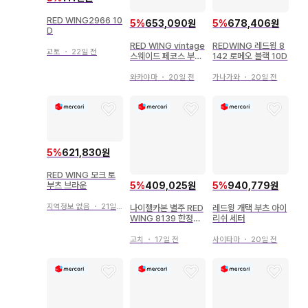
RED WING2966 10
5
%
653,090원
5
%
678,406원
D
RED WING vintage
REDWING 레드윙 8
교토
・
22일 전
스웨이드 페코스 부츠
142 로메오 블랙 10D
베이지
와카야마
・
20일 전
가나가와
・
20일 전
5
%
621,830원
RED WING 모크 토
부츠 브라운
5
%
409,025원
5
%
940,779원
지역정보 없음
・
21일 전
나이젤카본 별주 RED
레드윙 개택 부츠 아이
WING 8139 한정판
리쉬 세터
워크 부츠 세터
고치
・
17일 전
사이타마
・
20일 전