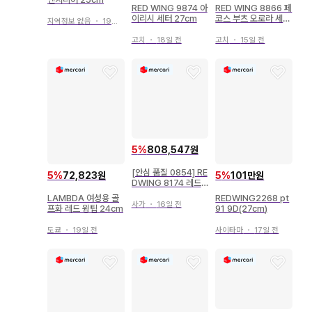
RED WING 9874 아
RED WING 8866 페
이리시 세터 27cm
코스 부츠 오로라 세트
지역정보 없음
・
19일 전
적갈색 PECOS
고치
・
18일 전
고치
・
15일 전
5
%
808,547원
[안심 품질 0854] RE
5
%
72,823원
5
%
101만원
DWING 8174 레드
윙 8D 배송비 포함 빔
LAMBDA 여성용 골
REDWING2268 pt
즈
사가
・
16일 전
프화 레드 윙팁 24cm
91 9D(27cm)
도쿄
・
19일 전
사이타마
・
17일 전