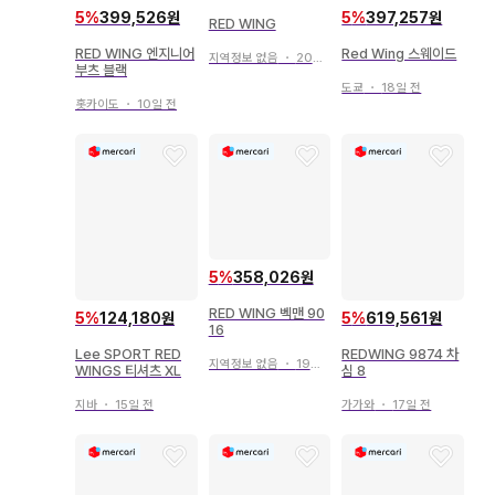
5
%
399,526원
5
%
397,257원
RED WING
RED WING 엔지니어
Red Wing 스웨이드
지역정보 없음
・
20일 전
부츠 블랙
도쿄
・
18일 전
홋카이도
・
10일 전
5
%
358,026원
RED WING 벡맨 90
5
%
124,180원
5
%
619,561원
16
Lee SPORT RED
REDWING 9874 차
지역정보 없음
・
19일 전
WINGS 티셔츠 XL
심 8
지바
・
15일 전
가가와
・
17일 전