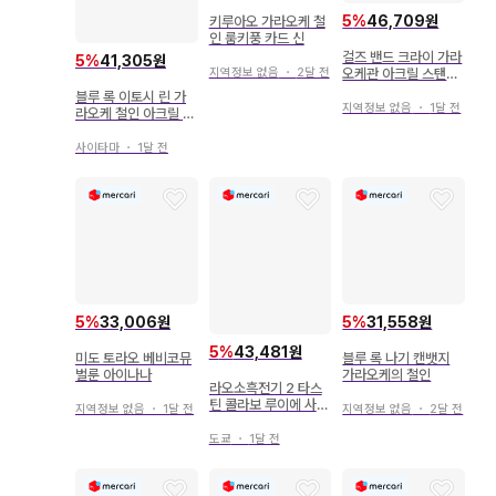
5
%
46,709원
키루아오 가라오케 철
인 룸키풍 카드 신
걸즈 밴드 크라이 가라
5
%
41,305원
오케관 아크릴 스탠드
지역정보 없음
・
2달 전
야스나 스바루
블루 록 이토시 린 가
지역정보 없음
・
1달 전
라오케 철인 아크릴 스
탠드
사이타마
・
1달 전
5
%
33,006원
5
%
31,558원
5
%
43,481원
미도 토라오 베비코뮤
블루 록 나기 캔뱃지
벌룬 아이나나
가라오케의 철인
라오소흑전기 2 타스
틴 콜라보 루이에 사슴
지역정보 없음
・
1달 전
지역정보 없음
・
2달 전
의 무한 소흑 2점 세트
도쿄
・
1달 전