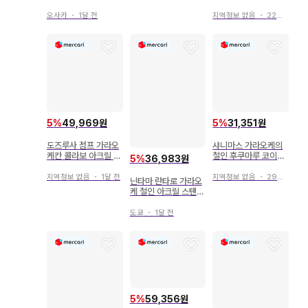
함
케의 철인 2종 합계 1
0개 세트
오사카
・
1달 전
지역정보 없음
・
22일 전
5
%
49,969원
5
%
31,351원
도즈루사 점프 가라오
샤니마스 가라오케의
케칸 콜라보 아크릴 스
철인 후쿠마루 코이토
5
%
36,983원
탠드 온리 3개
캔뱃지 아크릴 스트로
우 참
지역정보 없음
・
1달 전
지역정보 없음
・
29일 전
닌타마 란타로 가라오
케 철인 아크릴 스탠드
사이토 타카마루
도쿄
・
1달 전
5
%
59,356원