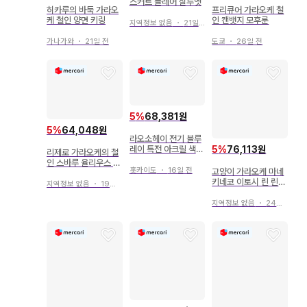
스커트 플레어 실루엣
히카루의 바둑 가라오
프리큐어 가라오케 철
케 철인 양면 키링
인 캔뱃지 모후룬
지역정보 없음
・
21일 전
가나가와
・
21일 전
도쿄
・
26일 전
5
%
68,381원
5
%
64,048원
라오소헤이 전기 블루
레이 특전 아크릴 색지
5
%
76,113원
리제로 가라오케의 철
& 본국 스튜디오 배지
인 스바루 율리우스 아
홋카이도
・
16일 전
고양이 가라오케 마네
크릴 스탠드
키네코 이토시 린 린
지역정보 없음
・
19일 전
캔뱃지 블루 록
지역정보 없음
・
24일 전