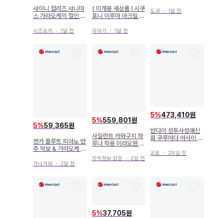
라오케의 철인 카라철
샤이니 컬러즈 샤니마
[ 미개봉 새상품 ] 시쿠
도쿄
・
1달 전
스 가라오케의 철인 캔
포니 이루마 아크릴 스
뱃지 아사쿠라 토오루
탠드 키링 가라오케관
시즈오카
・
1달 전
미야기
・
1달 전
5
%
473,410원
5
%
559,801원
5
%
59,365원
반다이 성투사성애신
사일런트 카와구치 하
화 쿠루마다 마사미 스
엔카 플루트 피아노 반
루나 착용 미라오웬 접
핑크스 파라오/명의/
주 악보 & 가라오케 C
결 하프 기장 A라인 코
혼웹 한정판
교토
・
28일 전
D 포함 고토 단
트
지역정보 없음
・
2달 전
가나가와
・
2달 전
5
%
37,705원