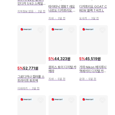
인디카 1/43 스케일 I
타이타닉 영화T 레오
디카프리오 GOAT C
NDY90
나르도 디카프리오 롱
REW 블랙 T셔츠 L
지역정보 없음
・
3달 전
T XL 90s
지바
・
3달 전
오사카
・
3달 전
5
%
44,323원
5
%
45,519원
원피스 토이 디지털 카
가챠 Nikon 메지루시
5
%
52,771원
메라
액세서리 디지털 카메
라
그로디카나 컬러풀 스
지바
・
5달 전
군마
・
5달 전
트라이프 토트백
이바라키
・
3달 전