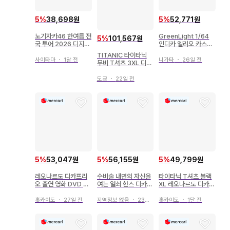
5
%
38,698원
5
%
52,771원
노기자카46 한여름 전
GreenLight 1/64
5
%
101,567원
국 투어 2026 디지털
인디카 엘리오 카스트
카메라 키링 오쿠다 이
로네베스
TITANIC 타이타닉
로하
사이타마
・
1달 전
니가타
・
26일 전
무비 T셔츠 3XL 디카
프리오 블랙
도쿄
・
22일 전
5
%
53,047원
5
%
56,155원
5
%
49,799원
레오나르도 디카프리
수비술 내면의 자신을
타이타닉 T셔츠 블랙
오 출연 영화 DVD 블
여는 열쇠 한스 디카즈
XL 레오나르도 디카프
루레이 8개 세트
톰 몬테
리오
홋카이도
・
27일 전
지역정보 없음
・
23일 전
홋카이도
・
1달 전