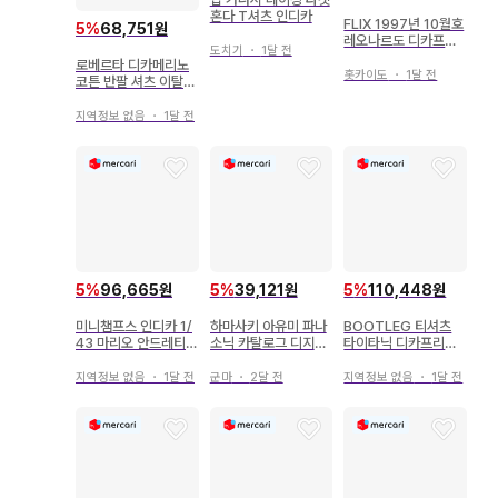
혼다 T셔츠 인디카
FLIX 1997년 10월호
5
%
68,751원
레오나르도 디카프리
도치기
・
1달 전
오
로베르타 디카메리노
홋카이도
・
1달 전
코튼 반팔 셔츠 이탈리
아 사이즈 38 레어
지역정보 없음
・
1달 전
5
%
96,665원
5
%
39,121원
5
%
110,448원
미니챔프스 인디카 1/
하마사키 아유미 파나
BOOTLEG 티셔츠
43 마리오 안드레티 1
소닉 카탈로그 디지털
타이타닉 디카프리오
993년
카메라 2005년
영화 페이드 새상품급
지역정보 없음
・
1달 전
군마
・
2달 전
지역정보 없음
・
1달 전