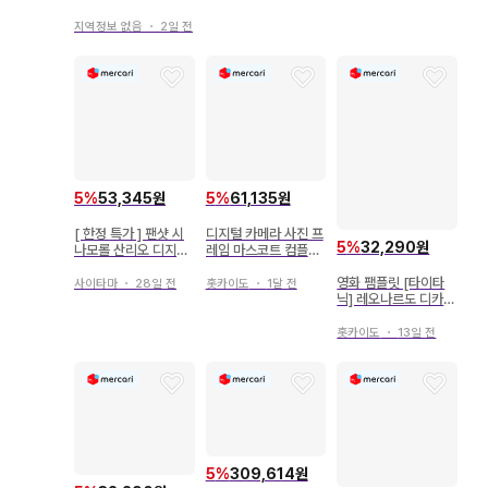
핑크 2개 가챠
지역정보 없음
・
2일 전
5
%
53,345원
5
%
61,135원
[ 한정 특가 ] 팬샷 시
디지털 카메라 사진 프
5
%
32,290원
나모롤 산리오 디지털
레임 마스코트 컴플리
카메라 새상품
트 5종
영화 팸플릿 [타이타
사이타마
・
28일 전
홋카이도
・
1달 전
닉] 레오나르도 디카프
리오 케이트 윈슬렛
홋카이도
・
13일 전
5
%
309,614원