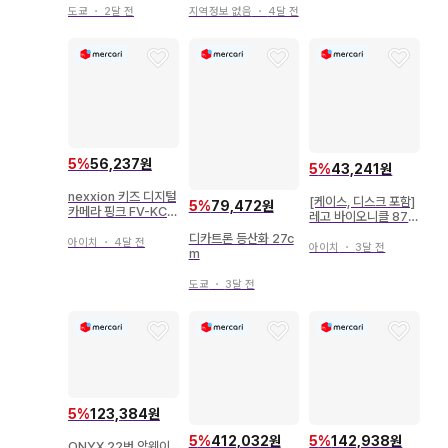
도쿄
・
2달 전
지역정보 없음
・
4달 전
5
%
56,237원
5
%
43,241원
nexxion 키즈 디지털
[케이스, 디스크 포함]
5
%
79,472원
카메라 핑크 FV-KC2
레고 바이오니클 874
6P 실리콘 커버
1 토아 누주 호디카
디카트론 등산화 27c
아이치
・
4달 전
아이치
・
3달 전
m
도쿄
・
3달 전
5
%
123,384원
5
%
412,032원
5
%
142,938원
ONYX 22번 암웨이