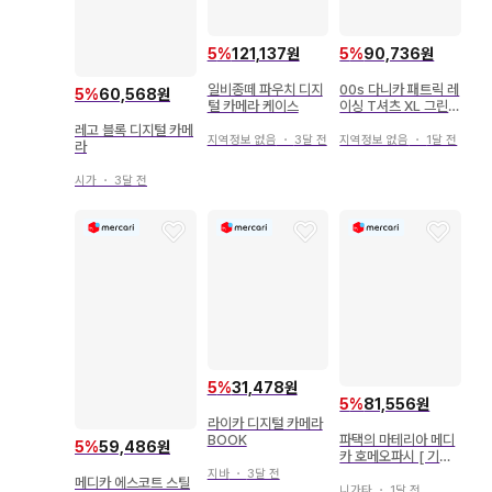
5
%
121,137원
5
%
90,736원
일비종떼 파우치 디지
00s 다니카 패트릭 레
5
%
60,568원
털 카메라 케이스
이싱 T셔츠 XL 그린
인디카 anvil
레고 블록 디지털 카메
지역정보 없음
・
3달 전
지역정보 없음
・
1달 전
라
시가
・
3달 전
5
%
31,478원
5
%
81,556원
라이카 디지털 카메라
파택의 마테리아 메디
BOOK
5
%
59,486원
카 호메오파시 [ 기간
한정 가격 ]
지바
・
3달 전
메디카 에스코트 스틸
니가타
・
1달 전