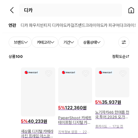
뒤로가기
홈으
연관
디카 파우치
빈티지 디카
마도카
걸즈밴드크라이
마도카 피규어
다크라이
도
브랜드
카테고리
기간
상품상태
상품
100
정확도순
5
%
35,937원
5
%
122,360원
노기자카46 한여름 전
국 투어 2026 오가와
PaperShoot 카세트
5
%
40,233원
아야 개별 디지털 카메
테이프형 디지털 카메
라 키링
홋카이도
・
17일 전
라 본체 정크제품?
새상품 디지털 카메라
지역정보 없음
・
22일 전
사진 프레임 마스코트