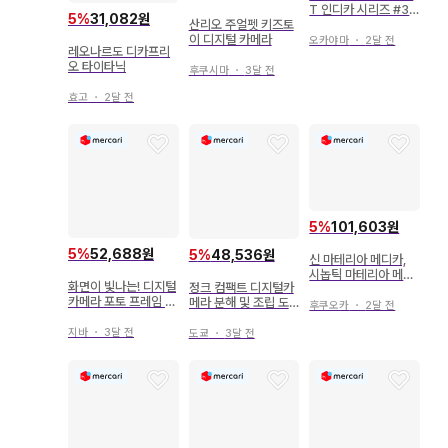
T 인디카 시리즈 #30
5
%
31,082원
사토 타쿠마
산리오 주얼펫 키즈토
이 디지털 카메라
오카야마
・
2달 전
레오나르도 디카프리
오 타이타닉
후쿠시마
・
3달 전
효고
・
2달 전
5
%
101,603원
5
%
52,688원
5
%
48,536원
신 마테리아 메디카,
시놉틱 마테리아 메디
화면이 빛나는! 디지털
정크 컴팩트 디지털카
카 2권 세트
카메라 포토 프레임 마
메라 분해 및 조립 도
후쿠오카
・
2달 전
스코트 컴플리트
전!
지바
・
3달 전
도쿄
・
3달 전