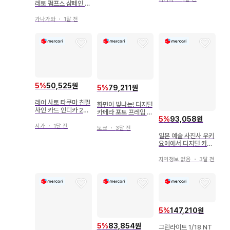
레토 펌프스 샴페인 골
드
가나가와
・
1달 전
5
%
50,525원
5
%
79,211원
레어 사토 타쿠마 친필
화면이 빛나는! 디지털
사인 카드 인디카 202
카메라 포토 프레임 전
2 토론토
5
%
93,058원
5종 컴플리트 세트
시가
・
1달 전
도쿄
・
3달 전
일본 예술 사진사 우키
요에에서 디지털 카메
라까지 니시무라 토모
히로
지역정보 없음
・
3달 전
5
%
147,210원
5
%
83,854원
그린라이트 1/18 NT