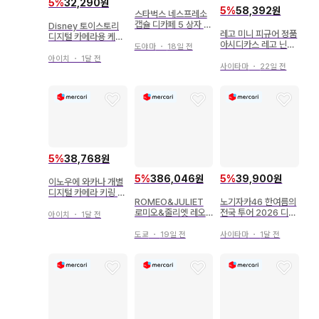
5
%
32,290원
5
%
58,392원
스타벅스 네스프레소
캡슐 디카페 5 상자 세
Disney 토이스토리
레고 미니 피규어 정품
트 300 캡슐
디지털 카메라용 케이
아시디카스 레고 닌자
스
도야마
・
18일 전
고 9450
아이치
・
1달 전
사이타마
・
22일 전
5
%
38,768원
5
%
386,046원
5
%
39,900원
이노우에 와카나 개별
디지털 카메라 키링 한
ROMEO&JULIET
노기자카46 한여름의
여름 전국 투어 2026
로미오&줄리엣 레오
전국 투어 2026 디지
아이치
・
1달 전
나르도 디카프리오 티
털 카메라 키링 아타고
셔츠
코토
도쿄
・
19일 전
사이타마
・
1달 전