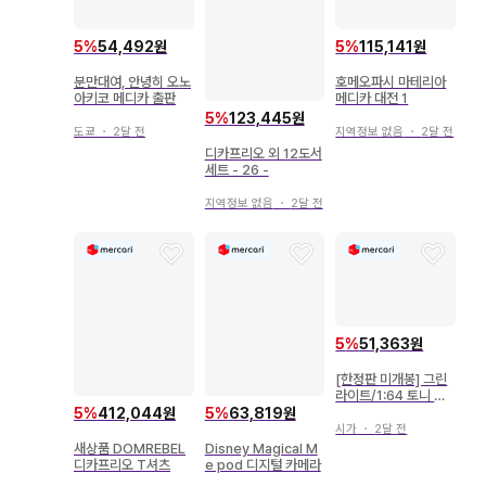
5
%
54,492원
5
%
115,141원
분만대여, 안녕히 오노
호메오파시 마테리아
아키코 메디카 출판
메디카 대전 1
5
%
123,445원
도쿄
・
2달 전
지역정보 없음
・
2달 전
디카프리오 외 12도서
세트 - 26 -
지역정보 없음
・
2달 전
5
%
51,363원
[한정판 미개봉] 그린
라이트/1:64 토니 카
난 인디카
5
%
412,044원
5
%
63,819원
시가
・
2달 전
새상품 DOMREBEL
Disney Magical M
디카프리오 T셔츠
e pod 디지털 카메라