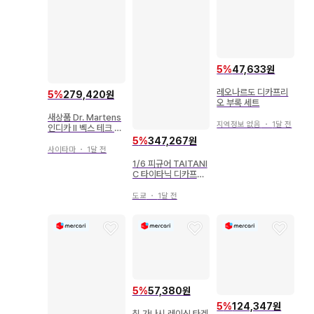
5
%
47,633원
레오나르도 디카프리
5
%
279,420원
오 부록 세트
새상품 Dr. Martens
지역정보 없음
・
1달 전
인디카 II 벡스 테크 멜
리 제인
5
%
347,267원
사이타마
・
1달 전
1/6 피규어 TAITANI
C 타이타닉 디카프리
오 리얼 최고 걸작
도쿄
・
1달 전
5
%
57,380원
5
%
124,347원
칩 가나시 레이싱 타겟