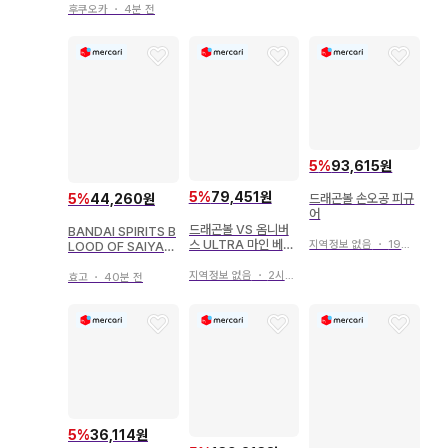
오반
후쿠오카
・
4분 전
5
%
93,615원
5
%
79,451원
드래곤볼 손오공 피규
5
%
44,260원
어
드래곤볼 VS 옴니버
BANDAI SPIRITS B
스 ULTRA 마인 베지
지역정보 없음
・
19시간 전
LOOD OF SAIYAN
터
S 드래곤볼 Z 초사이
지역정보 없음
・
2시간 전
어인 손오천
효고
・
40분 전
5
%
36,114원