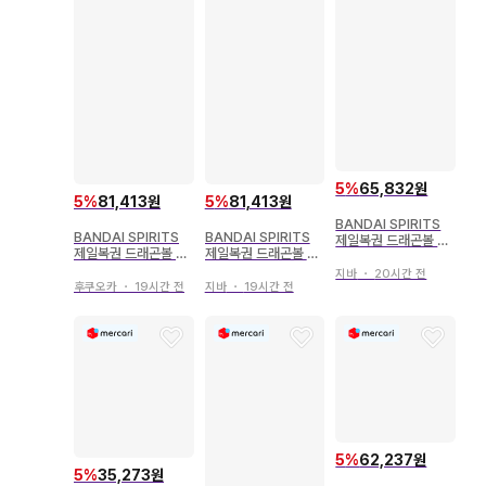
5
%
65,832원
5
%
81,413원
5
%
81,413원
BANDAI SPIRITS
BANDAI SPIRITS
BANDAI SPIRITS
제일복권 드래곤볼 초
제일복권 드래곤볼 미
제일복권 드래곤볼 미
전사 배틀 열전 Z D상
래로의 결투!! D상 베
래로의 결투!! D상 베
프리저 피규어
지바
・
20시간 전
지터 MASTERLISE
지터 MASTERLISE
후쿠오카
・
19시간 전
지바
・
19시간 전
5
%
62,237원
5
%
35,273원