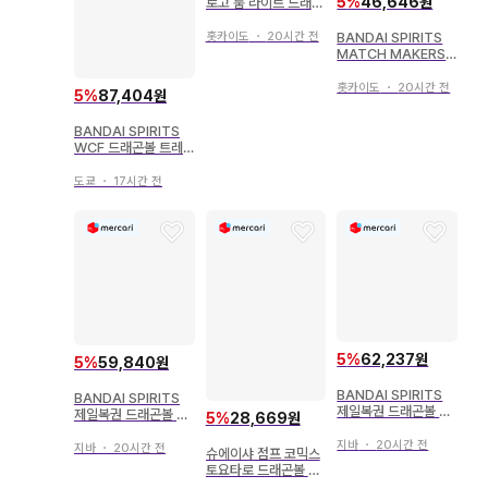
5
%
46,646원
로고 룸 라이트 드래곤
볼 캡슐 코퍼레이션
BANDAI SPIRITS
홋카이도
・
20시간 전
MATCH MAKERS
드래곤볼Z 프리저
홋카이도
・
20시간 전
5
%
87,404원
BANDAI SPIRITS
WCF 드래곤볼 트레
저 랠리 vol2 포룽가
도쿄
・
17시간 전
5
%
62,237원
5
%
59,840원
BANDAI SPIRITS
BANDAI SPIRITS
제일복권 드래곤볼 D
제일복권 드래곤볼 D
5
%
28,669원
AIMA E상 손오공&베
AIMA E상 손오공&베
지터 피규어
지바
・
20시간 전
지터 피규어
지바
・
20시간 전
슈에이샤 점프 코믹스
토요타로 드래곤볼 초
4