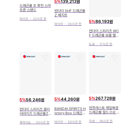
5
%
139,213원
드래곤볼 초 퓨전 스마
트폰 스탠드
반다이 SHF 드래곤볼
Z 베지트
아이치
・
22시간 전
5
%
86,193원
아이치
・
20시간 전
반다이 스피리츠 WC
F 드래곤볼 보물 랠리
vol.2 드래곤볼
도쿄
・
17시간 전
5
%
267,728원
5
%
44,260원
5
%
56,246원
반프레스토 제일복권
BANDAI SPIRITS H
반다이 스피리츠 클리
드래곤볼 월드 D상 소
istory Box 드래곤볼
어라이즈 드래곤볼Z
년 소공 피규어
Z 마인 베지터
마인 베지터
지바
・
16시간 전
아이치
・
20시간 전
홋카이도
・
20시간 전