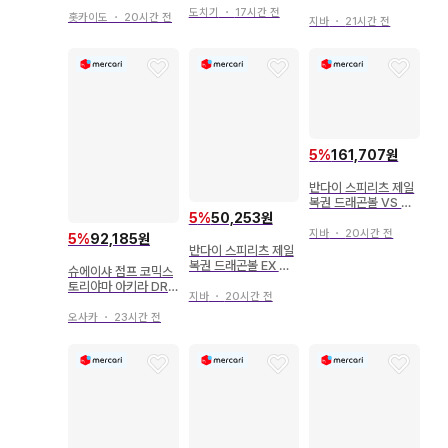
우라 (VS 초사이어인
래로의 결투!! E상 미스
어인 손오공 II
도치기
・
17시간 전
손오공)
홋카이도
・
20시간 전
터 사탄 MASTERLIS
지바
・
21시간 전
E
5
%
161,707원
반다이 스피리츠 제일
복권 드래곤볼 VS 옴
니버스 얼티밋 F상 카
5
%
50,253원
카로트 MASTERLIS
지바
・
20시간 전
5
%
92,185원
E PLUS
반다이 스피리츠 제일
복권 드래곤볼 EX 구
슈에이샤 점프 코믹스
름 위의 신전 E상 국왕
토리야마 아키라 DRA
DRAGON ARCHIV
지바
・
20시간 전
GON BALL (구장) 1
ES
재판
오사카
・
23시간 전