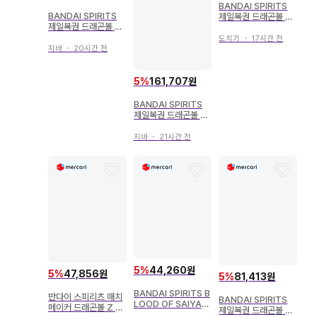
BANDAI SPIRITS
BANDAI SPIRITS
제일복권 드래곤볼 D
제일복권 드래곤볼 V
RAGON HISTORY
S옴니버스 어메이징 F
II B상 우롱&신룡 Rev
도치기
・
17시간 전
상 우롱 아크릴 스탠드
ible Moment
지바
・
20시간 전
5
%
161,707원
BANDAI SPIRITS
제일복권 드래곤볼 EX
손오공 수련편 E상 치
치 MASTERLISE
지바
・
21시간 전
5
%
44,260원
5
%
47,856원
5
%
81,413원
BANDAI SPIRITS B
반다이 스피리츠 매치
BANDAI SPIRITS
LOOD OF SAIYAN
메이커 드래곤볼 Z 쿠
제일복권 드래곤볼 미
S 드래곤볼 Z 초사이