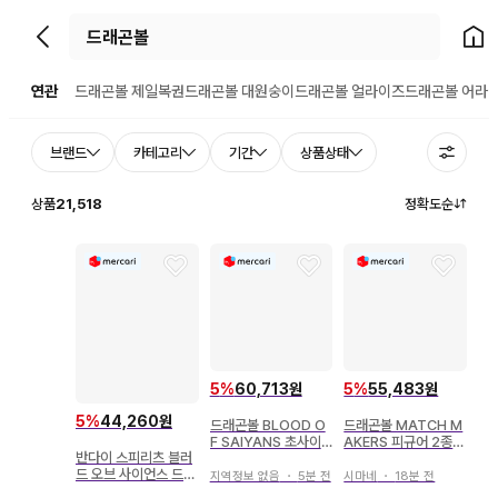
뒤로가기
홈으
연관
드래곤볼 제일복권
드래곤볼 대원숭이
드래곤볼 얼라이즈
드래곤볼 어라
브랜드
카테고리
기간
상품상태
상품
21,518
정확도순
5
%
60,713원
5
%
55,483원
5
%
44,260원
드래곤볼 BLOOD O
드래곤볼 MATCH M
F SAIYANS 초사이
AKERS 피규어 2종
반다이 스피리츠 블러
어인 손오공 II 2세트
세트
드 오브 사이언스 드래
지역정보 없음
・
5분 전
시마네
・
18분 전
곤볼 Z 초사이어인 손