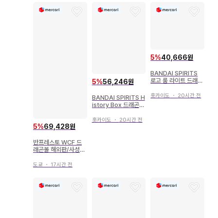
5
%
40,666원
BANDAI SPIRITS
로고 룸 라이트 드래곤
5
%
56,246원
볼 레드 리본군
홋카이도
・
20시간 전
BANDAI SPIRITS H
istory Box 드래곤볼
무천도사
홋카이도
・
20시간 전
5
%
69,428원
반프레스토 WCF 드
래곤볼 해외판/사성구
&드래곤 레이더
도쿄
・
17시간 전