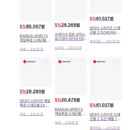
5
%
61,027원
5
%
29,269원
5
%
85,007원
반다이 스피리츠 드래
곤볼 Z DOKKAN BA
슈에이샤 점프 코믹스
BANDAI SPIRITS
TTLE 7주년 피규어
토리야마 아키라 DRA
제일복권 드래곤볼 V
초사이어인 갓 베지터
홋카이도
・
20시간 전
GON BALL 신장판
S 옴니버스 어메이징
[완결] 42
오사카
・
23시간 전
A상 손오공&손오반
지바
・
21시간 전
MASTERLISE PLU
S
5
%
29,280원
5
%
30,479원
반다이 스피리츠 제일
5
%
61,027원
복권 드래곤볼 EX 손
BANDAI SPIRITS
오공 수련편 G상 변신
제일복권 드래곤볼 V
한 우롱 드래곤 스탠드
반다이 스피리츠 드래
지바
・
21시간 전
S 옴니버스 어메이징
컬렉션
곤볼 Z 도칸 배틀 7주
F상 야지로베 아크릴
지바
・
21시간 전
년 피규어 7주년 피규
스탠드
어 초사이어인 갓 손오
홋카이도
・
20시간 전