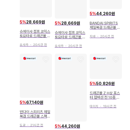
5
%
44,260원
5
%
28,669원
BANDAI SPIRITS
5
%
28,669원
제일복권 드래곤볼 D
슈에이샤 점프 코믹스
AIMA D상 글로리오
슈에이샤 점프 코믹스
토요타로 드래곤볼 초
MASTERLISE
지바
・
20시간 전
토요타로 드래곤볼 초
(재판) 1
(재판) 2
오사카
・
20시간 전
오사카
・
20시간 전
5
%
50,826원
드래곤볼 Z H상 포스
터 컬렉션 전 10종 세
트 + 2장
5
%
67,140원
아이치
・
19시간 전
반다이 스피리츠 제일
복권 드래곤볼 스펙터
클 배틀 D상 베지터 M
ASTERLISE
도쿄
・
21시간 전
5
%
44,260원