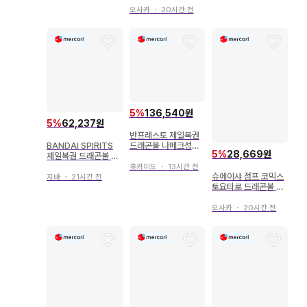
오사카
・
20시간 전
5
%
136,540원
5
%
62,237원
반프레스토 제일복권
BANDAI SPIRITS
드래곤볼 나메크성편
5
%
28,669원
제일복권 드래곤볼 D
프리저 피규어상
AIMA E상 손오공&베
홋카이도
・
13시간 전
지터 피규어
슈에이샤 점프 코믹스
지바
・
21시간 전
토요타로 드래곤볼 초
(재판) 3
오사카
・
20시간 전