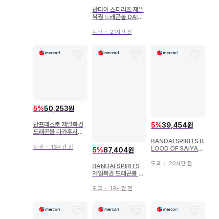
반다이 스피리츠 제일
복권 드래곤볼 DAIM
A D상 글로리오 MAS
TERLISE
지바
・
21시간 전
5
%
50,253원
반프레스토 제일복권
5
%
39,454원
드래곤볼 마카후시기
어드벤처편 G상 봉제
BANDAI SPIRITS B
인형 (손오공)
지바
・
16시간 전
LOOD OF SAIYAN
5
%
87,404원
S 드래곤볼Z 초사이
어인 트렁크
도쿄
・
20시간 전
BANDAI SPIRITS
제일복권 드래곤볼 미
래로의 결투!! C상 손
오반:미래 MASTERL
도쿄
・
19시간 전
ISE