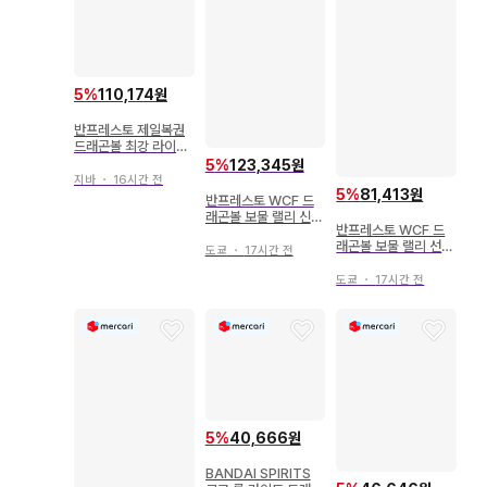
5
%
110,174원
반프레스토 제일복권
드래곤볼 최강 라이벌
편 B상 프리저 피규어
5
%
123,345원
지바
・
16시간 전
5
%
81,413원
반프레스토 WCF 드
래곤볼 보물 랠리 신룡
반프레스토 WCF 드
모형 ver. 염마대왕
래곤볼 보물 랠리 선두
도쿄
・
17시간 전
&초신수/해외판
도쿄
・
17시간 전
5
%
40,666원
BANDAI SPIRITS