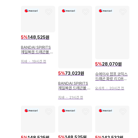
공
5
%
148,525원
BANDAI SPIRITS
제일복권 드래곤볼 EX
손오공 수련편 D상 우
롱&푸알 MASTERLI
지바
・
19시간 전
5
%
28,070원
SE PLUS
5
%
73,023원
슈에이샤 점프 코믹스
드래곤 화랑 리 DRA
BANDAI SPIRITS
GON BALL 외전 전
제일복권 드래곤볼 초
생했더니 야무치였다
오사카
・
20시간 전
전사 배틀열전 Z C상
건
초사이어인 손오공 피
지바
・
21시간 전
규어
5
%
148,525원
5
%
148,525원
5
%
142,532원