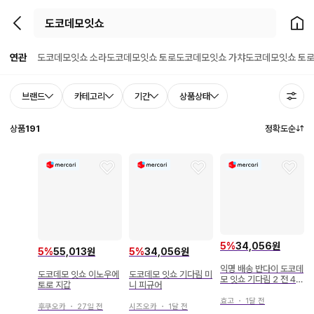
뒤로가기
홈으
연관
도코데모잇쇼 소라
도코데모잇쇼 토로
도코데모잇쇼 가챠
도코데모잇쇼 토로
브랜드
카테고리
기간
상품상태
상품
191
정확도순
5
%
34,056원
5
%
55,013원
5
%
34,056원
익명 배송 반다이 도코데
도코데모 잇쇼 이노우에
도코데모 잇쇼 기다림 미
모 잇쇼 기다림 2 전 4종
토로 지갑
니 피규어
세트
효고
・
1달 전
후쿠오카
・
27일 전
시즈오카
・
1달 전