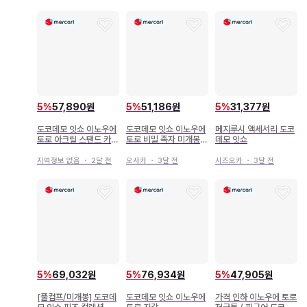
5
%
57,890원
5
%
51,186원
5
%
31,377원
도코데모 잇쇼 이노우에
도코데모 잇쇼 이노우에
메지루시 액세서리 도코
토로 아크릴 스탠드 카케
토로 비밀 족자 미개봉
데모 잇쇼
스타 장마에도 잇쇼
묶음 판매 있음!
지역정보 없음
・
2달 전
오사카
・
3달 전
시즈오카
・
3달 전
5
%
69,032원
5
%
76,934원
5
%
47,905원
[풀컴프/미개봉] 도코데
도코데모 잇쇼 이노우에
가격 인하 이노우에 토로