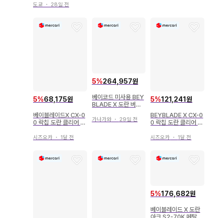
도쿄
・
28일 전
5
%
264,957원
베이코드 미사용 BEY
5
%
68,175원
5
%
121,241원
BLADE X 도란 버스
터 1-60A
베이블레이드X CX-0
BEYBLADE X CX-0
가나가와
・
29일 전
0 락칩 도란 클리어 블
0 락칩 도란 클리어 블
랙 Ver.
랙 2개 세트
시즈오카
・
1달 전
시즈오카
・
1달 전
5
%
176,682원
베이블레이드 X 도란
아크 S2-70K 메탈 코