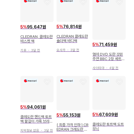
5
%
76,814원
5
%
95,647원
CLEDRAN 클레도란
CLEDRAN, 클레도란
숄더백 바디백
바스켓 백
5
%
71,459원
오사카
・
3달 전
기후
・
3달 전
엠마 DVD 도란 갓윈
주연 BBC 2장 세트
미개봉 새상품
사이타마
・
4달 전
5
%
94,061원
5
%
67,609원
5
%
55,153원
클레도란 핸드백 토트
백 팔걸이 가죽 브라운
클레도란 토트백 도트
[ 최종 가격 인하 ] CR
금장 장식 로고
무늬
EDRAN 크레도란 숄
지역정보 없음
・
3달 전
더백