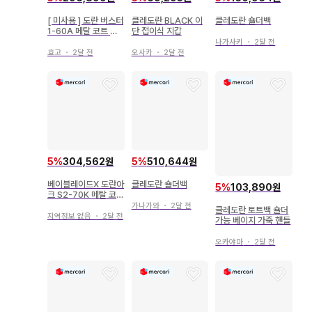
[ 미사용 ] 도란 버스터
클레도란 BLACK 이
클레도란 숄더백
1-60A 메탈 코트 레
단 접이식 지갑
드 코믹스판
나가사키
・
2달 전
효고
・
2달 전
오사카
・
2달 전
5
%
304,562원
5
%
510,644원
베이블레이드X 도란아
클레도란 숄더백
5
%
103,890원
크 S2-70K 메탈 코트
블루
가나가와
・
2달 전
클레도란 토트백 숄더
지역정보 없음
・
2달 전
가능 베이지 가죽 핸들
오카야마
・
2달 전