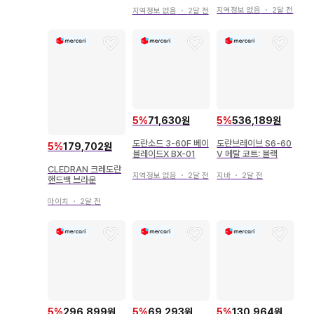
지역정보 없음
・
2달 전
지역정보 없음
・
2달 전
5
%
71,630원
5
%
536,189원
도란소드 3-60F 베이
도란브레이브 S6-60
5
%
179,702원
블레이드X BX-01
V 메탈 코트: 블랙
CLEDRAN 크레도란
지역정보 없음
・
2달 전
지바
・
2달 전
핸드백 브라운
아이치
・
2달 전
5
%
296,899원
5
%
69,293원
5
%
130,964원