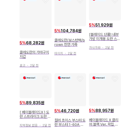
5
%
51,929원
5
%
104,784원
[블레이드 단품] 내부
가방 미개봉 도란 스트
클레도란/보스턴백/b
5
%
68,282원
라이크 베이블레이드X
rown 천연 가죽
가나가와
・
2달 전
클레도란의 가마구치
아이치
・
2달 전
지갑
효고
・
2달 전
5
%
89,835원
5
%
88,957원
5
%
46,720원
[ 베이블레이드X ] 도
란 스트라이크 도란 대
베이블레이드 X 클리
컬러 초이스 부스터 도
거 7-55G 미개봉
어 블랙 Ver. 락칩 도
란 부스터 1-60A 시
지역정보 없음
・
2달 전
란 미개봉품
안 비트만