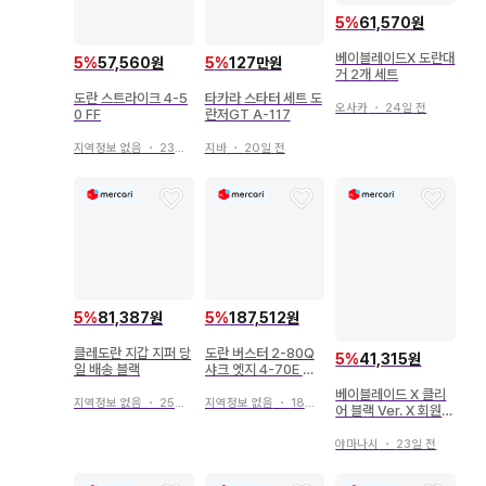
5
%
61,570원
베이블레이드X 도란대
5
%
57,560원
5
%
127만원
거 2개 세트
도란 스트라이크 4-5
타카라 스타터 세트 도
오사카
・
24일 전
0 FF
란저GT A-117
지역정보 없음
・
23일 전
지바
・
20일 전
5
%
81,387원
5
%
187,512원
클레도란 지갑 지퍼 당
도란 버스터 2-80Q
5
%
41,315원
일 배송 블랙
샤크 엣지 4-70E 세
트 판매 2
베이블레이드 X 클리
지역정보 없음
・
25일 전
지역정보 없음
・
18일 전
어 블랙 Ver. X 회원
칩 도란
야마나시
・
23일 전