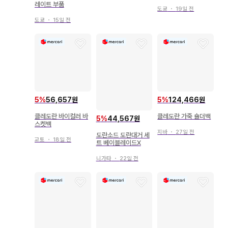
레이트 부품
도쿄
・
19일 전
도쿄
・
15일 전
5
%
56,657원
5
%
124,466원
클레도란 바이컬러 바
클레도란 가죽 숄더백
5
%
44,567원
스켓백
지바
・
27일 전
도란소드 도란대거 세
교토
・
18일 전
트 베이블레이드X
니가타
・
22일 전