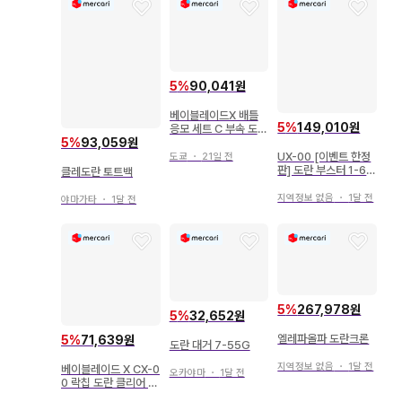
5
%
90,041원
베이블레이드X 배틀
5
%
149,010원
응모 세트 C 부속 도란
5
%
93,059원
브레이브 페르세우스
다크
UX-00 [이벤트 한정
도쿄
・
21일 전
판] 도란 부스터 1-60
클레도란 토트백
A 컬러 초이스 부스터
지역정보 없음
・
1달 전
야마가타
・
1달 전
5
%
267,978원
5
%
32,652원
엘레파올파 도란크론
5
%
71,639원
도란 대거 7-55G
지역정보 없음
・
1달 전
베이블레이드 X CX-0
오카야마
・
1달 전
0 락칩 도란 클리어 블
랙 Ver.