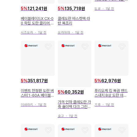
트: 블루
5
%
121,241원
5
%
135,718원
도쿄
・
1달 전
베이블레이드X CX-0
클레도란 바스켓백 라
0 락칩 도란 클리어 블
탄 복조리
랙 2개 세트
시즈오카
・
1달 전
오카야마
・
1달 전
5
%
351,817원
5
%
62,976원
이벤트 한정판 도란 버
푸리오케 킹 복권 밴드
5
%
60,352원
스터 1-60A 베이블레
스내치 B상 도란 아크
이드 X 리미티드 퍼플
릴 스탠드
가격 인하 클레도란 가
블랙
이바라키
・
1달 전
기후
・
1달 전
죽 숄더백 다크 그린
지갑
효고
・
1달 전