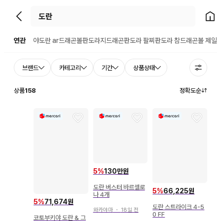
뒤로가기
홈으
연관
야도란 ar
드래곤볼
판도라
지드래곤
판도라 팔찌
판도라 참
드래곤볼 제일
브랜드
카테고리
기간
상품상태
상품
158
정확도순
5
%
130만원
도란 버스터 바르셀로
5
%
66,225원
나 4개
5
%
71,674원
도란 스트라이크 4-5
와카야마
・
18일 전
0 FF
코토부키야 도란 & 그