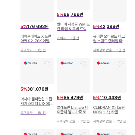
5
%
98,799원
반다이 자붕글 WM 도
5
%
176,693원
5
%
42,398원
란 타입 & 호버 트럭
로드랜드/자붕글
베이블레이드 X 도란
유니콘 오버로드 아크
아이치
・
1달 전
아크 S2-70K 메탈 코
릴 스탠드 갤러멜 마르
트: 블루 당선품 종이
도란
나가사키
・
1달 전
지역정보 없음
・
1달 전
5
%
381,078원
5
%
85,479원
5
%
110,448원
아시아 챔피언쉽 도란
덱키 스타터 UX-00
클레도란 blancle 페
CLEDRAN 클레도란
베이블레이드x
이즐리 엠보 가죽 토트
NOS(노스) 카멜
후쿠오카
・
1달 전
백 브라운
지역정보 없음
・
2달 전
지역정보 없음
・
2달 전