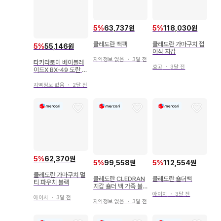
5
%
63,737원
5
%
118,030원
클레도란 백팩
클레도란 가마구치 접
5
%
55,146원
이식 지갑
지역정보 없음
・
3달 전
타카라토미 베이블레
효고
・
3달 전
이드X BX-49 도란 스
트라이크 4-50FF
지역정보 없음
・
2달 전
5
%
62,370원
5
%
99,558원
5
%
112,554원
클레도란 가마구치 멀
클레도란 CLEDRAN
클레도란 숄더백
티 파우치 블랙
지갑 숄더 백 가죽 블
랙 천연 가죽 일본제
아이치
・
3달 전
아이치
・
3달 전
지역정보 없음
・
3달 전