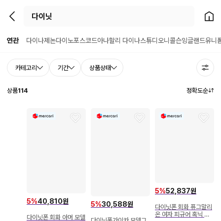
뒤로가기
홈으
연관
다이나제논
다이노포스
코드아나
할리 다이나
스튜디오니콜슨
잉글랜드유니
카테고리
기간
상품상태
상품
114
정확도순
5
%
52,837원
5
%
40,810원
5
%
30,588원
다이닛폰 회화 퓨그말리
온 여자 피규어 혹닉 마
다이닛폰 회화 아머 모델
다이닛폰가이카 모델그