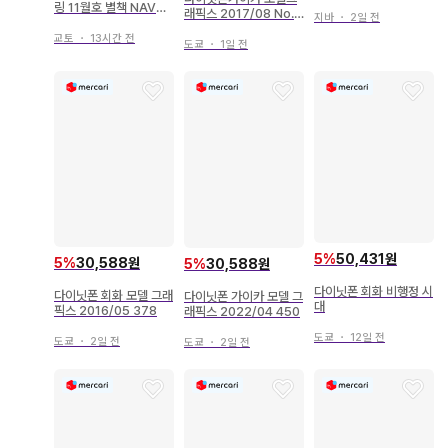
무리
링 11월호 별책 NAVY
래픽스 2017/08 No.3
지바
・
2일 전
YARD 30
93
교토
・
13시간 전
도쿄
・
1일 전
5
%
50,431원
5
%
30,588원
5
%
30,588원
다이닛폰 회화 비행정 시
다이닛폰 회화 모델 그래
다이닛폰 가이카 모델 그
대
픽스 2016/05 378
래픽스 2022/04 450
도쿄
・
12일 전
도쿄
・
2일 전
도쿄
・
2일 전