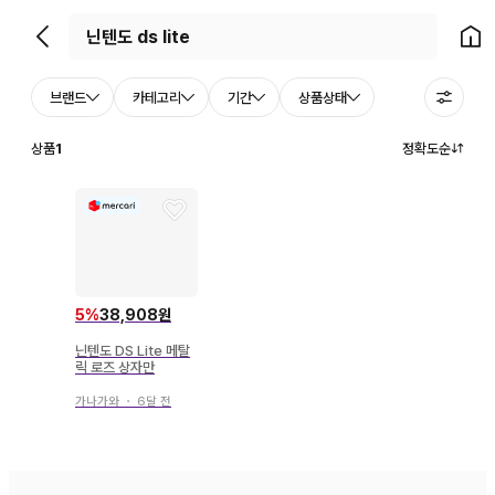
뒤로가기
홈으
브랜드
카테고리
기간
상품상태
상품
1
정확도순
5
%
38,908원
닌텐도 DS Lite 메탈
릭 로즈 상자만
가나가와
・
6달 전