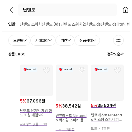
뒤로가기
홈으
연관
닌텐도 스위치
닌텐도 3ds
닌텐도 스위치2
닌텐도 ds
닌텐도 ds lite
닌텐
브랜드
카테고리
기간
상품상태
상품
1,865
정확도순
5
%
67,096원
5
%
35,524원
5
%
38,542원
닌텐도 뮤지엄 게임 하
드 키링 게임보이
반프레스토 Nintend
반프레스토 Nintend
o 박스형 스피커 파워
o 박스형 스피커 물음
블록 (루이지)
지역정보 없음
・
10시간 전
표 (루이지)
도쿄
・
1일 전
도쿄
・
1일 전