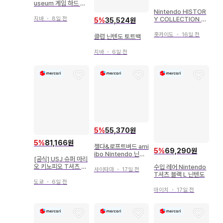
useum 게임 하드 키
링 컬렉션 2000-201
Nintendo HISTOR
7 게임보이 어드밴스/
지바
・
8일 전
Y COLLECTION 세
5
%
35,524원
2001
트 닌텐도 패미컴
홋카이도
・
16일 전
클럽 닌텐도 토트백
지바
・
6일 전
5
%
55,370원
5
%
81,166원
젤다&로프트버드 ami
5
%
69,290원
ibo Nintendo 닌텐
[공식] USJ 슈퍼 마리
도 피규어
오 키노피오 T셔츠 S
수입 레어 Nintendo
사이타마
・
17일 전
사이즈 닌텐도
T셔츠 블랙 L 닌텐도
도쿄
・
6일 전
아이치
・
17일 전