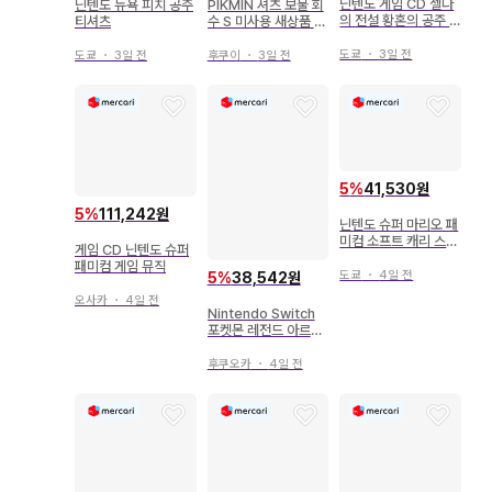
닌텐도 게임 CD 젤다
닌텐도 뉴욕 피치 공주
PIKMIN 셔츠 보물 회
의 전설 황혼의 공주 H
티셔츠
수 S 미사용 새상품 Ni
D 사운드 셀렉션
ntendo 피크민
도쿄
・
3일 전
도쿄
・
3일 전
후쿠이
・
3일 전
5
%
41,530원
5
%
111,242원
닌텐도 슈퍼 마리오 패
미컴 소프트 캐리 스티
게임 CD 닌텐도 슈퍼
커
패미컴 게임 뮤직
도쿄
・
4일 전
5
%
38,542원
오사카
・
4일 전
Nintendo Switch
포켓몬 레전드 아르세
우스 아트북
후쿠오카
・
4일 전