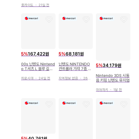
스포츠 싱글 세트
홋카이도
・
21일 전
5
%
167,422원
5
%
68,181원
00s 닌텐도 Nintend
닌텐도 NINTENDO
5
%
34,179원
o T셔츠 L 블루 길단
컨트롤러 가챠 7종 세
게임 기업
트
Nintendo 3DS 시동
히로시마
・
24일 전
지역정보 없음
・
28일 전
음 키링 닌텐도 뮤지엄
미야자키
・
1달 전
5
%
40,761원