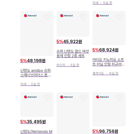
지바
・
5일 전
5
%
45,922원
5
%
68,924원
슈퍼 닌텐도 월드 버섯
봉제 인형 2종 세트
마리오 키노피오 소프
5
%
48,198원
트 비닐 인형 피규어
아이치
・
5일 전
레트로 닌텐도 Ninte
닌텐도 amiibo 슈퍼
ndo
홋카이도
・
8일 전
스매시브라더스 툰 링
크
지바
・
5일 전
5
%
35,495원
5
%
96,756원
닌텐도/Nintendo M