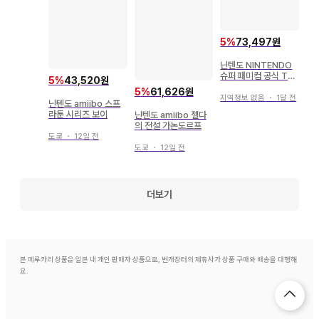
5
%
73,497원
닌텐도 NINTENDO
슈퍼 패미컴 공식 T셔
5
%
43,520원
츠 2XL
5
%
61,626원
지역정보 없음
・
1달 전
닌텐도 amiibo 스프
라툰 시리즈 보이
닌텐도 amiibo 젤다
의 전설 가논도르프
도쿄
・
12일 전
도쿄
・
12일 전
더보기
본 메루카리 상품은 일본 내 개인 판매자 상품으로, 번개장터의 제휴사가 상품 구매와 배송을 대행해
요.