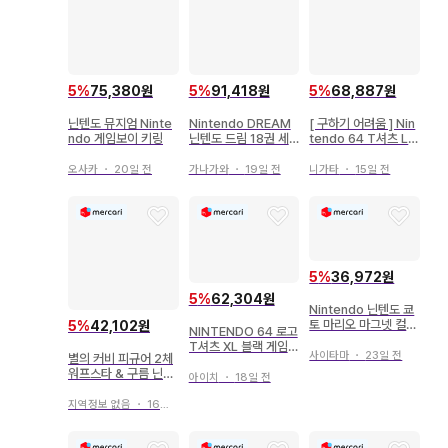
5
%
75,380원
5
%
91,418원
5
%
68,887원
닌텐도 뮤지엄 Ninte
Nintendo DREAM
[ 구하기 어려움 ] Nin
ndo 게임보이 키링
닌텐도 드림 18권 세
tendo 64 T셔츠 L
트
공식 라이선스 상품 화
이트 닌텐도
오사카
・
20일 전
가나가와
・
19일 전
니가타
・
15일 전
5
%
36,972원
5
%
62,304원
Nintendo 닌텐도 쿄
토 마리오 마그넷 컬렉
5
%
42,102원
NINTENDO 64 로고
션
T셔츠 XL 블랙 게임
사이타마
・
23일 전
별의 커비 피규어 2체
닌텐도 구제 의류
워프스타 & 구름 닌텐
아이치
・
18일 전
도 Nintendo 귀여움
지역정보 없음
・
16일 전