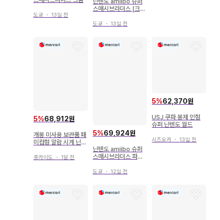
닌텐도 amiibo 슈퍼
스매시브라더스 [크
도쿄
・
13일 전
롬]
도쿄
・
13일 전
5
%
62,370원
USJ 쿠파 봉제 인형
5
%
68,912원
슈퍼 닌텐도 월드
5
%
69,924원
개봉 미사용 보관품 패
시즈오카
・
13일 전
미컴형 알람 시계 닌텐
닌텐도 amiibo 슈퍼
도 Nintendo
스매시브라더스 파르
홋카이도
・
1달 전
테나
도쿄
・
12일 전