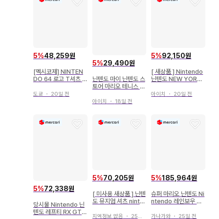
5
%
48,259원
5
%
92,150원
5
%
29,490원
[멕시코제] NINTEN
[ 새상품 ] Nintendo
닌텐도 마이 닌텐도 스
DO 64 로고 T셔츠 L
닌텐도 NEW YORK
토어 마리오 테니스 6
블랙 닌텐도
한정판 T셔츠 남성용
4/NINTENDO64 타
L
도쿄
・
20일 전
아이치
・
20일 전
이틀 패키지 키링
아이치
・
18일 전
5
%
70,205원
5
%
185,964원
5
%
72,338원
[ 미사용 새상품 ] 닌텐
슈퍼 마리오 닌텐도 Ni
도 뮤지엄 셔츠 ninte
ntendo 레인보우 프
당시물 Nintendo 닌
ndo.64 S
린트 T셔츠 XL 사이즈
텐도 레프티 RX GT
지역정보 없음
・
25일 전
가나가와
・
25일 전