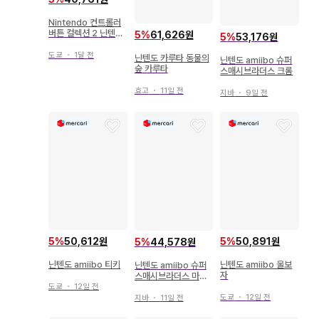
Nintendo 컨트롤러
버튼 컬렉션 2 닌텐도
5
%
61,626원
5
%
53,176원
게임큐브
도쿄
・
1달 전
닌텐도 카루타 동물의
닌텐도 amiibo 슈퍼
숲 카루타
스매시브라더스 크롬
효고
・
11일 전
지바
・
9일 전
5
%
50,891원
5
%
50,612원
5
%
44,578원
닌텐도 amiibo 울보
닌텐도 amiibo 티키
닌텐도 amiibo 슈퍼
자
스매시브라더스 마르
스
도쿄
・
12일 전
도쿄
・
12일 전
지바
・
11일 전