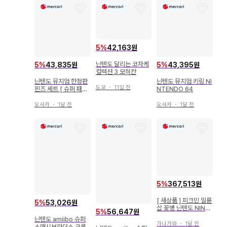
5
%
42,163원
닌텐도 달리는 코자케
5
%
43,835원
5
%
43,395원
컬렉션 3 모히칸
닌텐도 뮤지엄 한정판
닌텐도 뮤지엄 키링 NI
도쿄
・
11일 전
핀즈 세트 [ 슈퍼 패미
NTENDO 64
컴 ] Nintendo
오사카
・
1달 전
오사카
・
1달 전
5
%
367,513원
[ 새상품 ] 피크민 일륜
5
%
53,026원
삽 꽃병 닌텐도 NINT
5
%
56,647원
ENDO PIKMIN
닌텐도 amiibo 슈퍼
가나가와
・
1달 전
스매시브라더스 크롬