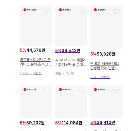
5
%
44,578원
5
%
38,542원
5
%
53,928원
반프레스토 닌텐도 프
ATM MOOK 패밀리
택 포함 새상품 USJ
라이스 컬렉션/후크 부
컴퓨터 닌텐도 클래식
한정판 슈퍼 닌텐도 월
착 포터블 케이스 문자
미니 패밀리 컴퓨터 M
드 요시 마스코트 2종
1 블랙 원단 43411
agazine DVD 포함
오사카
・
1일 전
교토
・
1일 전
도쿄
・
2일 전
완전 보존판
5
%
36,410원
5
%
59,232원
5
%
114,084원