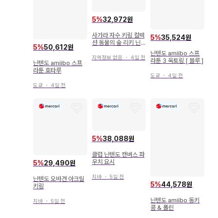
5
%
32,972원
사가라 자수 키링 컬렉
5
%
35,524원
션 동물의 숲 리키 닌
5
%
50,612원
텐도
닌텐도 amiibo 스프
지역정보 없음
・
4일 전
라툰 3 옥토링 [ 블루 ]
닌텐도 amiibo 스프
라툰 호타루
도쿄
・
4일 전
도쿄
・
4일 전
5
%
38,088원
클럽 닌텐도 캔버스 파
우치 요시
5
%
29,490원
지바
・
5일 전
닌텐도 오바견 아크릴
5
%
44,578원
키링
닌텐도 amiibo 동키
지바
・
5일 전
콩 & 폴린