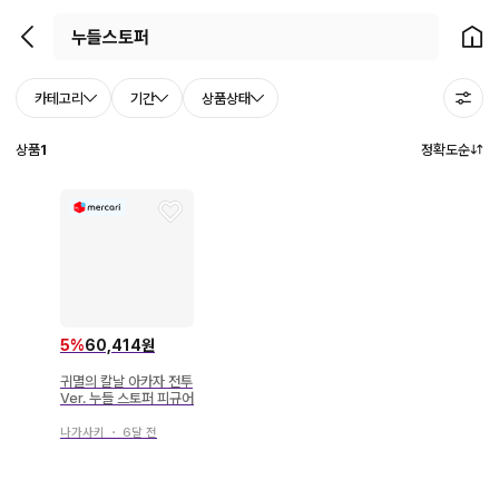
뒤로가기
홈으
카테고리
기간
상품상태
상품
1
정확도순
5
%
60,414원
귀멸의 칼날 아카자 전투
Ver. 누들 스토퍼 피규어
나가사키
・
6달 전