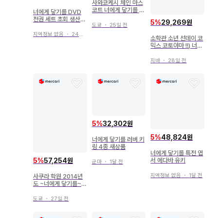
사와코케시 체인 마스
코트 너에게 닿기를 별
너에게 닿기를 DVD
책 마가렛 부록
전권 세트 초회 생산분
5
%
29,269원
도쿄
・
25일 전
한정판 특전 포함
지역정보 없음
・
24일 전
소학관 소년 선데이 코
믹스 코토야마 !!) 너에
게 닿기를 16
지바
・
28일 전
5
%
32,302원
5
%
48,824원
너에게 닿기를 러버 키
링 4종 새상품
너에게 닿기를 특전 엽
서 에다바 유키
5
%
57,254원
군마
・
1달 전
지역정보 없음
・
1달 전
사쿠라 학원 2014년
도 ~너에게 닿기를~
판촉 포스터 B2 포스
터
도쿄
・
27일 전