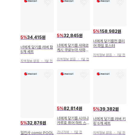
5
%
158,982원
5
%
32,845원
5
%
34,415원
너에게 닿기를전 클리
너에게 닿기를 사와코
어 파일 포스터
너에게 닿기를 러버 참
케시 쿠로누마 사와코
5개 세트
마스코트 스트랩 키링
지역정보 없음
・
1달 전
지역정보 없음
・
1달 전
지역정보 없음
・
1달 전
5
%
82,814원
5
%
39,382원
너에게 닿기를 시이나
너에게 닿기를 러버 키
5
%
32,876원
카루호 퓨어 하트 스트
링 5개 세트
랩 키링 2종
가나가와
・
1달 전
일진사 comic POOL
지역정보 없음
・
1달 전