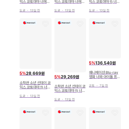
믹스 코토야마 너에게
믹스 코토야마 너에게
믹스 코토야마 !!) 너에
닿기를 9
닿기를 14
게 닿기를 13
도쿄
・
13일 전
도쿄
・
13일 전
도쿄
・
13일 전
5
%
136,540원
애니메이션 Blu-ray
5
%
28,669원
영화 너와 아이돌 프리
5
%
29,269원
큐어 기다렸지! 너에게
소학관 소년 선데이 코
닿기를 키라키라 라이
교토
・
7일 전
소학관 소년 선데이 코
믹스 코토야마 !!) 너에
브
믹스 코토야마 !!) 너에
게 닿기를 8
게 닿기를 16
도쿄
・
13일 전
도쿄
・
13일 전