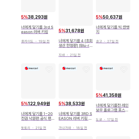
5
%
38,293원
5
%
50,637원
너에게 닿기를 3rd S
너에게 닿기를 빅 캔뱃
5
%
31,678원
eason 러버 키링
지
너에게 닿기를 4 [초회
홋카이도
・
19일 전
효고
・
27일 전
생산 한정판] [Blu-ra
y]
지바
・
21일 전
5
%
41,358원
5
%
122,949원
5
%
38,533원
너에게 닿기를전 레인
보우 홀로그램 포스터
너에게 닿기를 1~20
너에게 닿기를 3RD S
D 쿠로누마 쇼코 카제
전권 낙원편 공식 팬북
EASON 러버 키링 카
하야 쇼타
도쿄
・
17일 전
세트
제하야 & 소우코
돗토리
・
21일 전
가나가와
・
18일 전