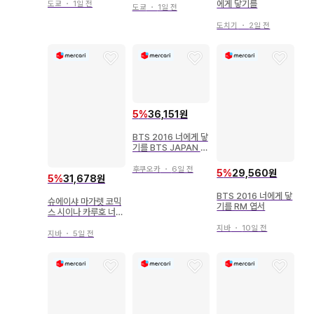
큐어 기다렸지! 너에게
에게 닿기를
도쿄
・
1일 전
큐어 기다렸지! 너에게
도쿄
・
1일 전
닿기를 키라키라 라이
닿기를 키라키라 라이
브
도치기
・
2일 전
브
5
%
36,151원
BTS 2016 너에게 닿
기를 BTS JAPAN O
FFICIAL FANMEETI
NG VOL.3 SCRAP
후쿠오카
・
6일 전
5
%
29,560원
5
%
31,678원
BOOK
BTS 2016 너에게 닿
슈에이샤 마가렛 코믹
기를 RM 엽서
스 시이나 카루호 너에
게 닿기를 특장판 30
지바
・
10일 전
지바
・
5일 전