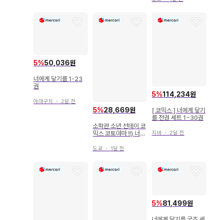
5
%
50,036원
너에게 닿기를 1-23
권
5
%
114,234원
야마구치
・
2달 전
5
%
28,669원
[ 코믹스 ] 너에게 닿기
를 전권 세트 1~30권
소학관 소년 선데이 코
믹스 코토야마 !!) 너에
지바
・
2달 전
게 닿기를 7
도쿄
・
1달 전
5
%
81,499원
너에게 닿기를 굿즈 세