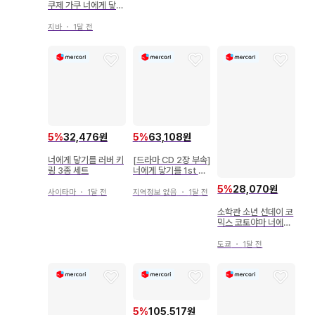
쿠제 가쿠 너에게 닿기
를 12
지바
・
1달 전
5
%
32,476원
5
%
63,108원
너에게 닿기를 러버 키
[드라마 CD 2장 부속]
링 3종 세트
너에게 닿기를 1st 시
즌 DVD 전권 세트
5
%
28,070원
사이타마
・
1달 전
지역정보 없음
・
1달 전
소학관 소년 선데이 코
믹스 코토야마 너에게
닿기를 3
도쿄
・
1달 전
5
%
105,517원