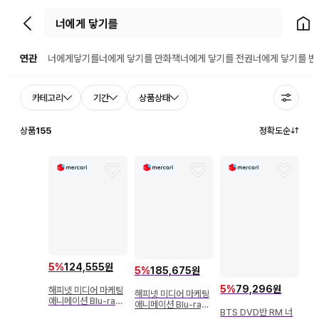
뒤로가기
홈으
연관
너에게닿기를
너에게 닿기를 만화책
너에게 닿기를 전권
너에게 닿기를 번
카테고리
기간
상품상태
상품
155
정확도순
5
%
124,555원
5
%
185,675원
5
%
79,296원
해피넷 미디어 마케팅
해피넷 미디어 마케팅
애니메이션 Blu-ray
애니메이션 Blu-ray
영화 너와 아이돌 프리
BTS DVD반 RM 너
영화 너와 아이돌 프리