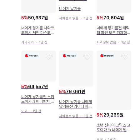
너에게 닿기를
5
%
50,637원
5
%
70,604원
지역정보 없음
・
1달 전
너에게 닿기를 사와코
너에게 닿기를전 캐릭
코케시 체인 마스코트
터 파인 보드 카제하야
러버 마스코트 2종 세
쇼타
트
가나가와
・
1달 전
지역정보 없음
・
1달 전
5
%
64,557원
5
%
76,061원
너에게 닿기를전 스키
노치카라 미니어처 아
너에게 닿기를 너에게
트 이젤 복조리
닿기를전 라이더 파우
치 세트
도쿄
・
1달 전
5
%
29,269원
지역정보 없음
・
1달 전
소년 선데이 코믹스 코
토야마 !!) 너에게 닿기
를 18
도쿄
・
1달 전