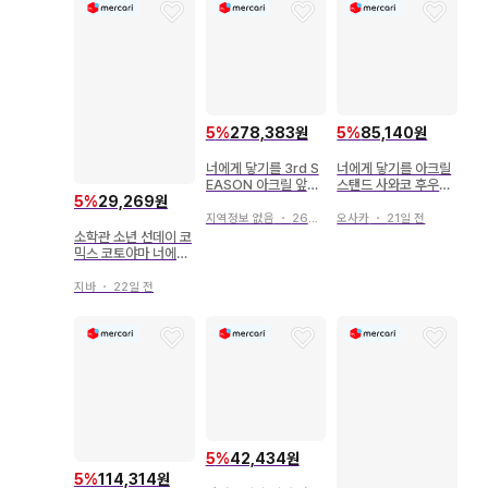
5
%
278,383원
5
%
85,140원
너에게 닿기를 3rd S
너에게 닿기를 아크릴
EASON 아크릴 앞머
스탠드 사와코 후우바
리 클립
야 2개 세트
5
%
29,269원
지역정보 없음
・
26일 전
오사카
・
21일 전
소학관 소년 선데이 코
믹스 코토야마 너에게
닿기를 11
지바
・
22일 전
5
%
42,434원
5
%
114,314원