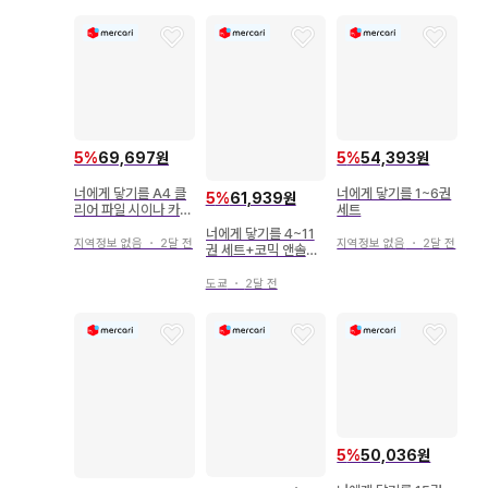
5
%
69,697원
5
%
54,393원
너에게 닿기를 A4 클
너에게 닿기를 1~6권
5
%
61,939원
리어 파일 시이나 카루
세트
호 2장 세트 너에게 닿
너에게 닿기를 4~11
기를전
지역정보 없음
・
2달 전
지역정보 없음
・
2달 전
권 세트+코믹 앤솔로
지 공식 화집 포함
도쿄
・
2달 전
5
%
50,036원