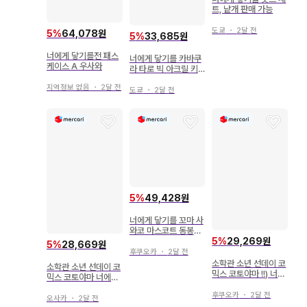
트, 낱개 판매 가능
도쿄
・
2달 전
5
%
64,078원
5
%
33,685원
너에게 닿기를전 패스
너에게 닿기를 카바쿠
케이스 A 우사와
라 타로 빅 아크릴 키
링
지역정보 없음
・
2달 전
도쿄
・
2달 전
5
%
49,428원
너에게 닿기를 꼬마 사
와코 마스코트 동봉판
2개 세트
5
%
29,269원
5
%
28,669원
후쿠오카
・
2달 전
소학관 소년 선데이 코
소학관 소년 선데이 코
믹스 코토야마 !!) 너에
믹스 코토야마 너에게
게 닿기를 15
닿기를 7
후쿠오카
・
2달 전
오사카
・
2달 전