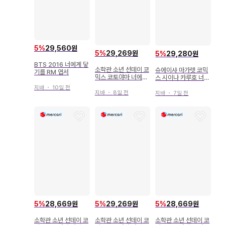
5
%
29,560원
5
%
29,269원
5
%
29,280원
BTS 2016 너에게 닿
소학관 소년 선데이 코
슈에이샤 마가렛 코믹
기를 RM 엽서
믹스 코토야마 너에게
스 시이나 카루호 너에
닿기를 20
게 닿기를 27
지바
・
10일 전
지바
・
8일 전
지바
・
7일 전
5
%
28,669원
5
%
29,269원
5
%
28,669원
소학관 소년 선데이 코
소학관 소년 선데이 코
소학관 소년 선데이 코