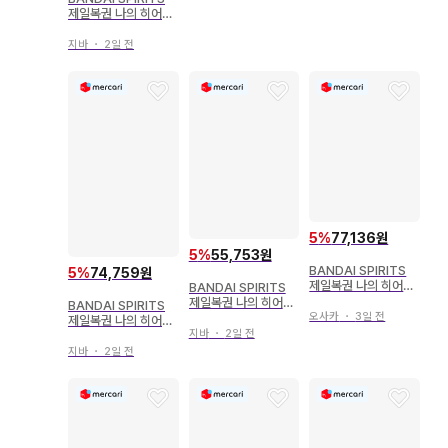
키 피규어
제일복권 나의 히어로
아카데미아 ULTRA I
MPACT C상 우라라
지바
・
2일 전
카 오챠코 ULTRA IM
PACT 피규어
5
%
77,136원
5
%
55,753원
BANDAI SPIRITS
5
%
74,759원
제일복권 나의 히어로
BANDAI SPIRITS
아카데미아 의지 E상
제일복권 나의 히어로
BANDAI SPIRITS
호크스 figure
아카데미아 FIGHTIN
오사카
・
3일 전
제일복권 나의 히어로
G HEROES feat. O
지바
・
2일 전
아카데미아 HERO V
ne's Justice A상 미
S VILLAINS C상 토
지바
・
2일 전
도리야 이즈쿠 피규어
도로키 쇼토 피규어