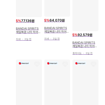
5
%
64,070원
5
%
77,136원
BANDAI SPIRITS
BANDAI SPIRITS
제일복권 나의 히어로
제일복권 나의 히어로
5
%
92,579원
아카데미아 돌입 C상
아카데미아 stand up
토코야미 후미카케 피
again A상 미도리야
지바
・
3일 전
지바
・
3일 전
규어
이즈쿠 MASTERLIS
BANDAI SPIRITS
E
제일복권 나의 히어로
아카데미아 I'm Read
y C상 토도로키 쇼토
홋카이도
・
3일 전
MASTERLISE