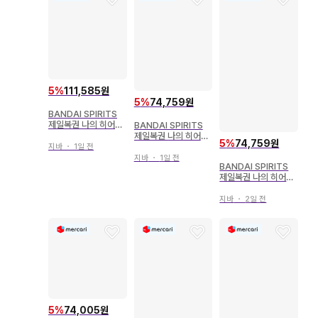
5
%
111,585원
5
%
74,759원
BANDAI SPIRITS
제일복권 나의 히어로
BANDAI SPIRITS
아카데미아 상반된 마
제일복권 나의 히어로
5
%
74,759원
음 C상 이즈쿠&텐코
아카데미아 NEXT G
지바
・
1일 전
MASTERLISE
ENERATIONS!!2 [
지바
・
1일 전
BANDAI SPIRITS
A상 미도리야 이즈쿠/
제일복권 나의 히어로
MIDORIYA IZUKU ]
아카데미아 돌입 A상
미도리야 이즈쿠 피규
지바
・
2일 전
어
5
%
74,005원