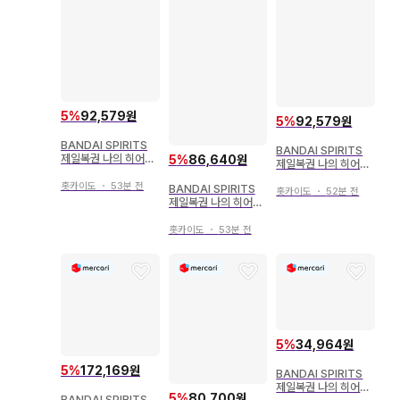
5
%
92,579원
5
%
92,579원
BANDAI SPIRITS
BANDAI SPIRITS
제일복권 나의 히어로
5
%
86,640원
제일복권 나의 히어로
아카데미아 The Top
아카데미아 NEXT G
5! E상 미르코 피규어
홋카이도
・
53분 전
BANDAI SPIRITS
ENERATIONS!! E상
홋카이도
・
52분 전
제일복권 나의 히어로
토도로키 쇼토 피규어
아카데미아 NEXT G
ENERATIONS!! F상
홋카이도
・
53분 전
아스이 츠유 피규어
5
%
34,964원
5
%
172,169원
BANDAI SPIRITS
제일복권 나의 히어로
5
%
80,700원
BANDAI SPIRITS