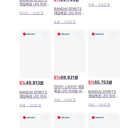
아카데미아 정의의 형
제일복권 나의 히어로
태 D상 토르토데일 포
지바
・
2시간 전
아카데미아 이어지는
BANDAI SPIRITS
스터
세월 D상 이즈쿠 카츠
제일복권 나의 히어로
아이치
・
1시간 전
키 MASTERLISE
아카데미아 의지 라스
트 원상 IZUKU MID
도쿄
・
2시간 전
ORIYA figure 라스
트 원 ver.
5
%
68,821원
5
%
55,753원
5
%
49,813원
반다이 스피리츠 제일
복권 나의 히어로 아카
BANDAI SPIRITS
BANDAI SPIRITS
데미아 정의의 형태 B
제일복권 나의 히어로
제일복권 나의 히어로
상 레이디 나간 MAS
지바
・
3시간 전
아카데미아 NEXT G
아카데미아 NEXT G
TERLISE
ENERATIONS!! A상
ENERATIONS!! A상
지바
・
3시간 전
지바
・
3시간 전
미도리야 이즈쿠 피규
미도리야 이즈쿠 피규
어
어