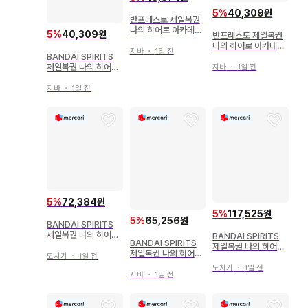
5
%
40,309원
반프레스토 제일복권
나의 히어로 아카데미
5
%
40,309원
반프레스토 제일복권
아 유에이 체육대회!
나의 히어로 아카데미
토도로키상 토도로키
지바
・
1일 전
아 더 멀리 C상 토도로
BANDAI SPIRITS
쇼토 응원 타월
키 쇼토 큥캐릭터 비넷
제일복권 나의 히어로
지바
・
1일 전
아카데미아 Break Ti
me C상 토도로키 쇼
지바
・
1일 전
토 쿠션
5
%
72,384원
5
%
117,525원
5
%
65,256원
BANDAI SPIRITS
제일복권 나의 히어로
BANDAI SPIRITS
BANDAI SPIRITS
아카데미아 행복 위에
제일복권 나의 히어로
제일복권 나의 히어로
A상 미도리야 이즈쿠
도치기
・
1일 전
아카데미아 행복 위에
아카데미아 NEXT G
MASTERLISE 피규
C상 토도로키 쇼토 M
도치기
・
1일 전
ENERATIONS!!2 A
지바
・
1일 전
어
ASTERLISE 피규어
상 미도리야 이즈쿠 fi
gure