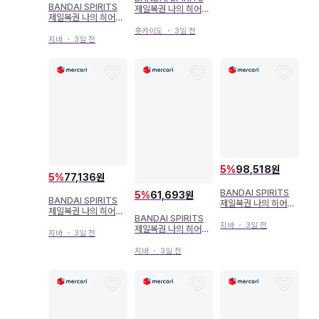
ASTERLISE
BANDAI SPIRITS
제일복권 나의 히어로
제일복권 나의 히어로
아카데미아 I'm Read
아카데미아 I'm Read
y B상 바쿠고 카츠키
홋카이도
・
3일 전
y B상 바쿠고 카츠키
지바
・
3일 전
MASTERLISE
MASTERLISE
5
%
98,518원
5
%
77,136원
BANDAI SPIRITS
5
%
61,693원
BANDAI SPIRITS
제일복권 나의 히어로
제일복권 나의 히어로
아카데미아 정의의 형
BANDAI SPIRITS
아카데미아 HERO V
태 A상 미도리야 이즈
지바
・
3일 전
제일복권 나의 히어로
S VILLAINS F상 시
지바
・
3일 전
쿠 MASTERLISE
아카데미아 ULTRA I
가라키 토무라 figure
MPACT D상 토도로
지바
・
3일 전
키 쇼토 ULTRA IMP
ACT 피규어