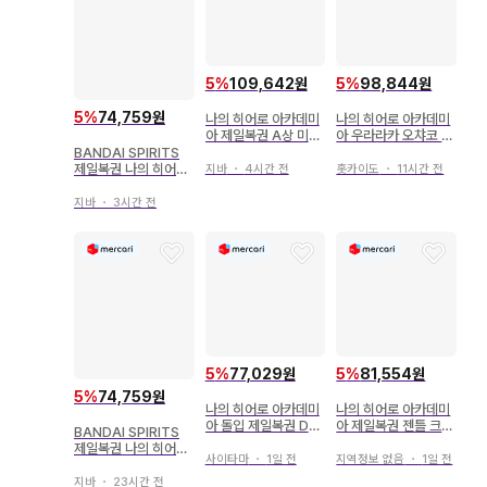
5
%
109,642원
5
%
98,844원
5
%
74,759원
나의 히어로 아카데미
나의 히어로 아카데미
아 제일복권 A상 미도
아 우라라카 오챠코 피
리야 이즈쿠 피규어 동
규어 제일복권 C상
BANDAI SPIRITS
료
제일복권 나의 히어로
지바
・
4시간 전
홋카이도
・
11시간 전
아카데미아 NEXT G
ENERATIONS!!2 A
지바
・
3시간 전
상 미도리야 이즈쿠 fi
gure
5
%
77,029원
5
%
81,554원
5
%
74,759원
나의 히어로 아카데미
나의 히어로 아카데미
아 돌입 제일복권 D상
아 제일복권 젠틀 크리
BANDAI SPIRITS
아이자와 쇼타 피규어
미널 피규어
제일복권 나의 히어로
사이타마
・
1일 전
지역정보 없음
・
1일 전
아카데미아 FIGHTIN
G HEROES feat. S
지바
・
23시간 전