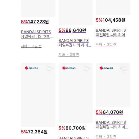
5
%
104,458원
5
%
147,223원
5
%
86,640원
BANDAI SPIRITS
BANDAI SPIRITS
제일복권 나의 히어로
제일복권 나의 히어로
아카데미아 bright fu
BANDAI SPIRITS
아카데미아 의지 D상
ture D상 팻 개무 피
지바
・
3일 전
제일복권 나의 히어로
엔데버 피규어
지바
・
3일 전
규어
아카데미아 돌입 F상
엔데버 figure
지바
・
3일 전
5
%
64,070원
BANDAI SPIRITS
제일복권 나의 히어로
5
%
80,700원
5
%
72,384원
아카데미아 정의의 형
태 B상 레이디 나강 M
지바
・
3일 전
BANDAI SPIRITS