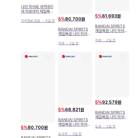
나의 히어로 아카데미
아 히로아카 제일복권
SMSP 피규어 바쿠고
5
%
61,693원
5
%
80,700원
토도로키
지역정보 없음
・
4일 전
BANDAI SPIRITS
BANDAI SPIRITS
제일복권 나의 히어로
제일복권 나의 히어로
아카데미아 ULTRA I
아카데미아 -VS- D상
MPACT A상 미도리
지바
・
2일 전
토도로키 쇼토 피규어
지바
・
2일 전
야 이즈쿠 ULTRA IM
PACT 피규어
5
%
92,579원
5
%
68,821원
BANDAI SPIRITS
제일복권 나의 히어로
BANDAI SPIRITS
아카데미아 The Top
제일복권 나의 히어로
5! 라스트 원상 바쿠고
도쿄
・
2일 전
5
%
80,700원
아카데미아 두 사람의
카츠키 피규어 라스트
동경 D상 바쿠고 카츠
오사카
・
2일 전
원ver
BANDAI SPIRITS