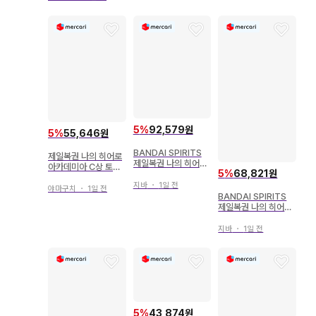
MASH RISING B상
바쿠고 카츠키 피규어
5
%
92,579원
5
%
55,646원
BANDAI SPIRITS
제일복권 나의 히어로
제일복권 나의 히어로
아카데미아 C상 토도
5
%
68,821원
아카데미아 bright fu
로키 쇼토 피규어
ture B상 오버홀 피규
지바
・
1일 전
야마구치
・
1일 전
어
BANDAI SPIRITS
제일복권 나의 히어로
아카데미아 돌입 A상
미도리야 이즈쿠 figu
지바
・
1일 전
re
5
%
43,874원