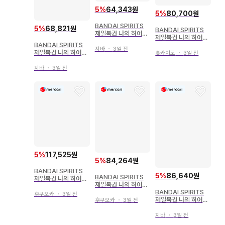
5
%
64,343원
5
%
80,700원
BANDAI SPIRITS
5
%
68,821원
BANDAI SPIRITS
제일복권 나의 히어로
제일복권 나의 히어로
아카데미아 YOU'RE
아카데미아 I'm Read
BANDAI SPIRITS
NEXT D상 안나 쉘비
지바
・
3일 전
y 라스트 원상 미도리
제일복권 나의 히어로
홋카이도
・
3일 전
노 MASTERLISE
야 이즈쿠 MASTERL
아카데미아 stand up
ISE 라스트 원 ver.
again C상 모노마 네
지바
・
3일 전
이토 MASTERLISE
5
%
117,525원
5
%
84,264원
BANDAI SPIRITS
5
%
86,640원
BANDAI SPIRITS
제일복권 나의 히어로
제일복권 나의 히어로
아카데미아 이어지는
아카데미아 정의의 형
BANDAI SPIRITS
세월 A상 미도리야 이
후쿠오카
・
3일 전
태 라스트 원상 스타
제일복권 나의 히어로
후쿠오카
・
3일 전
즈쿠 -계승- MASTE
앤 스트라이프 MAST
아카데미아 상반되는
RLISE
ERLISE EXTRA
마음 E상 올 포 원 MA
지바
・
3일 전
STERLISE EXTRA