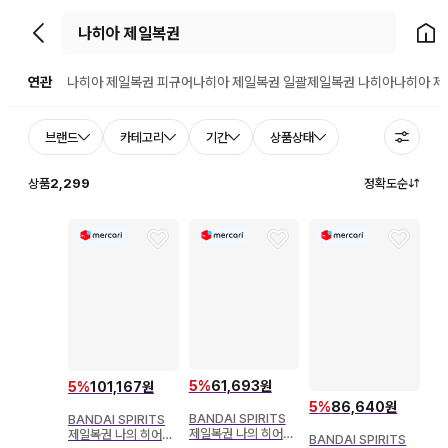
뒤로가기
홈으
연관
나히아 제일복권 피규어
나히아 제일복권 일괄
제일복권 나히아
나히아 제
브랜드
카테고리
기간
상품상태
상품
2,299
정확도순
5
%
61,693원
5
%
101,167원
5
%
86,640원
BANDAI SPIRITS
BANDAI SPIRITS
제일복권 나의 히어로
제일복권 나의 히어로
BANDAI SPIRITS