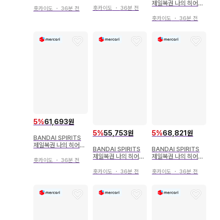
아카데미아 The Top
아카데미아 The Top
제일복권 나의 히어로
5! G상 바쿠고 카츠키
5! B상 호크스 피규어
홋카이도
・
36분 전
홋카이도
・
36분 전
아카데미아 NEXT G
피규어
ENERATIONS!! B상
홋카이도
・
36분 전
바쿠고 카츠키 피규어
5
%
61,693원
5
%
68,821원
5
%
55,753원
BANDAI SPIRITS
제일복권 나의 히어로
BANDAI SPIRITS
BANDAI SPIRITS
아카데미아 NEXT G
제일복권 나의 히어로
제일복권 나의 히어로
ENERATIONS!! A상
홋카이도
・
36분 전
아카데미아 NEXT G
아카데미아 The Top
미도리야 이즈쿠 피규
ENERATIONS!! D상
5! C상 베스트 지니스
홋카이도
・
36분 전
홋카이도
・
36분 전
어
이이다 텐야 피규어
트 피규어